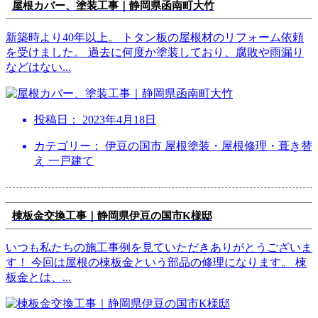
屋根カバー、塗装工事｜静岡県函南町大竹
新築時より40年以上。 トタン板の屋根材のリフォーム依頼
を受けました。 過去に何度か塗装しており、腐敗や雨漏り
などはない
...
投稿日：
2023年4月18日
カテゴリー： 伊豆の国市 屋根塗装・屋根修理・葺き替
え 一戸建て
棟板金交換工事｜静岡県伊豆の国市K様邸
いつも私たちの施工事例を見ていただきありがとうございま
す！ 今回は屋根の棟板金という部品の修理になります。 棟
板金とは、
...