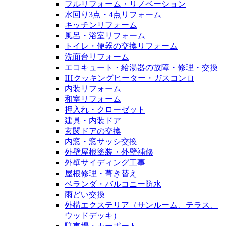
フルリフォーム・リノベーション
水回り3点・4点リフォーム
キッチンリフォーム
風呂・浴室リフォーム
トイレ・便器の交換リフォーム
洗面台リフォーム
エコキュート・給湯器の故障・修理・交換
IHクッキングヒーター・ガスコンロ
内装リフォーム
和室リフォーム
押入れ・クローゼット
建具・内装ドア
玄関ドアの交換
内窓・窓サッシ交換
外壁屋根塗装・外壁補修
外壁サイディング工事
屋根修理・葺き替え
ベランダ・バルコニー防水
雨どい交換
外構エクステリア（サンルーム、テラス、
ウッドデッキ）