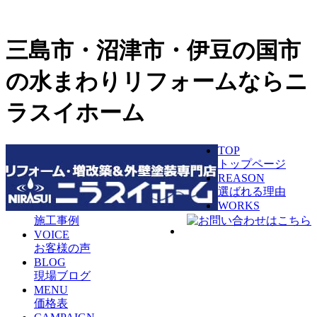
三島市・沼津市・伊豆の国市
の水まわりリフォームならニ
ラスイホーム
TOP
トップページ
REASON
選ばれる理由
WORKS
施工事例
VOICE
お客様の声
BLOG
現場ブログ
MENU
価格表