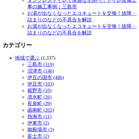
タンクレストイレで快適な空間へ！トイレ改修工
事の施工事例｜三島市
お湯が出なくなったエコキュートを交換！故障・
詰まりのなどの不具合を解説
お湯が出なくなったエコキュートを交換！故障・
詰まりのなどの不具合を解説
カテゴリー
地域で選ぶ
(1,337)
三島市 (319)
沼津市 (146)
伊豆の国市 (486)
伊豆市 (103)
裾野市 (10)
清水町 (26)
長泉町 (29)
函南町 (202)
熱海市 (11)
伊東市 (2)
御殿場市 (3)
富士市 (2)