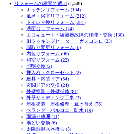
リフォームの種類で選ぶ
(1,449)
キッチンリフォーム (194)
風呂・浴室リフォーム (212)
トイレ交換リフォーム (281)
洗面台リフォーム (74)
エコキュート・給湯器故障の修理・交換 (130)
IHクッキングヒーター・ガスコンロ (23)
間取り変更リフォーム (6)
内装リフォーム (96)
和室リフォーム (22)
照明交換 (2)
押入れ・クローゼット (2)
建具・内装ドア (54)
玄関ドアの交換 (24)
外壁塗装・外壁補修 (81)
外壁サイディング工事 (3)
屋根塗装・屋根修理・葺き替え (76)
ベランダ・バルコニー防水 (19)
雨漏り修理 (11)
雨どい交換 (6)
太陽熱温水器撤去 (5)