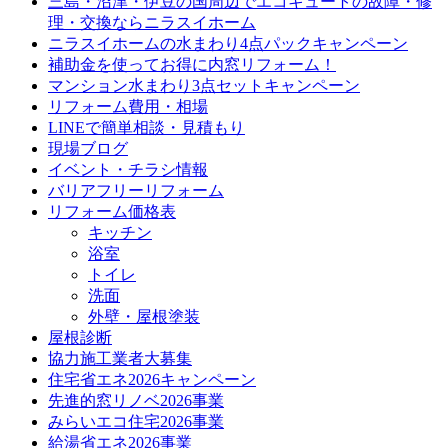
三島・沼津・伊豆の国周辺でエコキュートの故障・修
理・交換ならニラスイホーム
ニラスイホームの水まわり4点パックキャンペーン
補助金を使ってお得に内窓リフォーム！
マンション水まわり3点セットキャンペーン
リフォーム費用・相場
LINEで簡単相談・見積もり
現場ブログ
イベント・チラシ情報
バリアフリーリフォーム
リフォーム価格表
キッチン
浴室
トイレ
洗面
外壁・屋根塗装
屋根診断
協力施工業者大募集
住宅省エネ2026キャンペーン
先進的窓リノベ2026事業
みらいエコ住宅2026事業
給湯省エネ2026事業