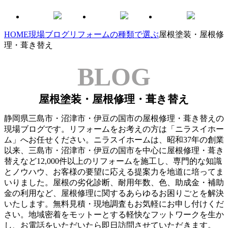
HOME
現場ブログ
リフォームの種類で選ぶ
屋根塗装・屋根修
理・葺き替え
BLOG
屋根塗装・屋根修理・葺き替え
静岡県三島市・沼津市・伊豆の国市の屋根修理・葺き替えの
現場ブログです。リフォームをお考えの方は「ニラスイホー
ム」へお任せください。ニラスイホームは、昭和37年の創業
以来、三島市・沼津市・伊豆の国市を中心に屋根修理・葺き
替えなど12,000件以上のリフォームを施工し、専門的な知識
とノウハウ、お客様の要望に応える提案力を地道に培ってま
いりました。屋根の劣化診断、耐用年数、色、助成金・補助
金の利用など、屋根修理に関するあらゆるお困りごとを解決
いたします。無料見積・現地調査もお気軽にお申し付けくだ
さい。地域密着をモットーとする軽快なフットワークを生か
し、お電話をいただいたら即日訪問させていただきます。