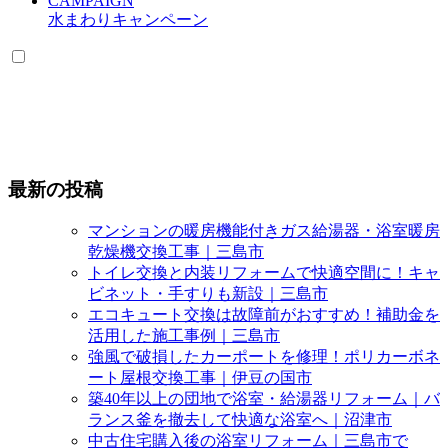
CAMPAIGN
水まわりキャンペーン
最新の投稿
マンションの暖房機能付きガス給湯器・浴室暖房
乾燥機交換工事｜三島市
トイレ交換と内装リフォームで快適空間に！キャ
ビネット・手すりも新設｜三島市
エコキュート交換は故障前がおすすめ！補助金を
活用した施工事例｜三島市
強風で破損したカーポートを修理！ポリカーボネ
ート屋根交換工事｜伊豆の国市
築40年以上の団地で浴室・給湯器リフォーム｜バ
ランス釜を撤去して快適な浴室へ｜沼津市
中古住宅購入後の浴室リフォーム｜三島市で