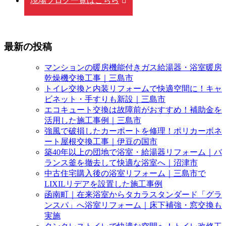
現場ブログ一覧はこちら
最新の投稿
マンションの暖房機能付きガス給湯器・浴室暖房
乾燥機交換工事｜三島市
トイレ交換と内装リフォームで快適空間に！キャ
ビネット・手すりも新設｜三島市
エコキュート交換は故障前がおすすめ！補助金を
活用した施工事例｜三島市
強風で破損したカーポートを修理！ポリカーボネ
ート屋根交換工事｜伊豆の国市
築40年以上の団地で浴室・給湯器リフォーム｜バ
ランス釜を撤去して快適な浴室へ｜沼津市
中古住宅購入後の浴室リフォーム｜三島市で
LIXILリデアを設置した施工事例
函南町｜在来浴室からタカラスタンダード「グラ
ンスパ」へ浴室リフォーム｜床下補強・窓交換も
実施