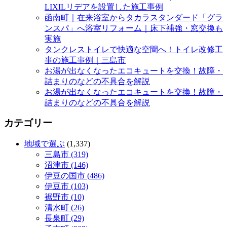
LIXILリデアを設置した施工事例
函南町｜在来浴室からタカラスタンダード「グラ
ンスパ」へ浴室リフォーム｜床下補強・窓交換も
実施
タンクレストイレで快適な空間へ！トイレ改修工
事の施工事例｜三島市
お湯が出なくなったエコキュートを交換！故障・
詰まりのなどの不具合を解説
お湯が出なくなったエコキュートを交換！故障・
詰まりのなどの不具合を解説
カテゴリー
地域で選ぶ
(1,337)
三島市 (319)
沼津市 (146)
伊豆の国市 (486)
伊豆市 (103)
裾野市 (10)
清水町 (26)
長泉町 (29)