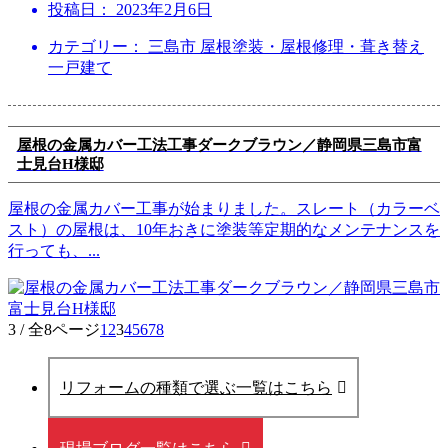
投稿日：
2023年2月6日
カテゴリー： 三島市 屋根塗装・屋根修理・葺き替え
一戸建て
屋根の金属カバー工法工事ダークブラウン／静岡県三島市富
士見台H様邸
屋根の金属カバー工事が始まりました。スレート（カラーベ
スト）の屋根は、10年おきに塗装等定期的なメンテナンスを
行っても、
...
3 / 全8ページ
1
2
3
4
5
6
7
8
リフォームの種類で選ぶ一覧はこちら