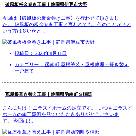
破風板板金巻き工事｜静岡県伊豆市大野
今回は【破風板の板金巻き工事】を行わせて頂きまし
た。 破風板の板金巻き工事と言われても、何のことか？と
いう方は多いかと
...
投稿日：
2023年8月11日
カテゴリー： 函南町 屋根塗装・屋根修理・葺き替え
一戸建て
瓦屋根葺き替え工事｜静岡県函南町Ｓ様邸
こんにちは！ ニラスイホームの足立です。 いつもニラスイ
ホームの施工事例を見ていただきありがとうございま
す。 今回は瓦
...