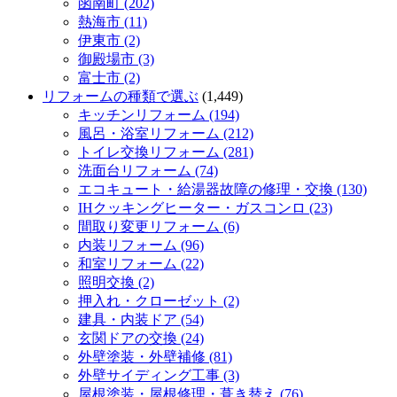
函南町 (202)
熱海市 (11)
伊東市 (2)
御殿場市 (3)
富士市 (2)
リフォームの種類で選ぶ
(1,449)
キッチンリフォーム (194)
風呂・浴室リフォーム (212)
トイレ交換リフォーム (281)
洗面台リフォーム (74)
エコキュート・給湯器故障の修理・交換 (130)
IHクッキングヒーター・ガスコンロ (23)
間取り変更リフォーム (6)
内装リフォーム (96)
和室リフォーム (22)
照明交換 (2)
押入れ・クローゼット (2)
建具・内装ドア (54)
玄関ドアの交換 (24)
外壁塗装・外壁補修 (81)
外壁サイディング工事 (3)
屋根塗装・屋根修理・葺き替え (76)