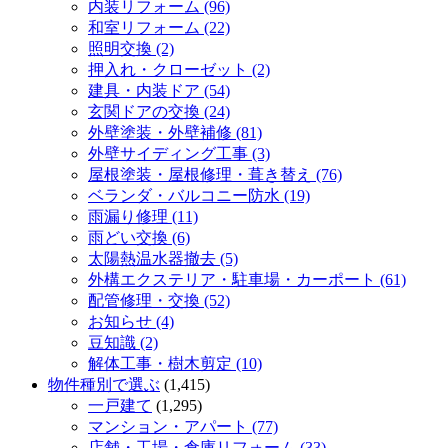
内装リフォーム (96)
和室リフォーム (22)
照明交換 (2)
押入れ・クローゼット (2)
建具・内装ドア (54)
玄関ドアの交換 (24)
外壁塗装・外壁補修 (81)
外壁サイディング工事 (3)
屋根塗装・屋根修理・葺き替え (76)
ベランダ・バルコニー防水 (19)
雨漏り修理 (11)
雨どい交換 (6)
太陽熱温水器撤去 (5)
外構エクステリア・駐車場・カーポート (61)
配管修理・交換 (52)
お知らせ (4)
豆知識 (2)
解体工事・樹木剪定 (10)
物件種別で選ぶ
(1,415)
一戸建て
(1,295)
マンション・アパート (77)
店舗・工場・倉庫リフォーム (33)