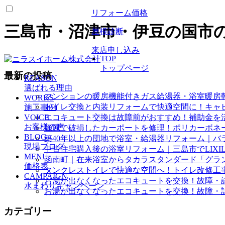
リフォーム価格
三島市・沼津市・伊豆の国市
屋根診断
来店申し込み
TOP
トップページ
最新の投稿
REASON
選ばれる理由
マンションの暖房機能付きガス給湯器・浴室暖房
WORKS
トイレ交換と内装リフォームで快適空間に！キャ
施工事例
VOICE
エコキュート交換は故障前がおすすめ！補助金を
お客様の声
強風で破損したカーポートを修理！ポリカーボネ
BLOG
築40年以上の団地で浴室・給湯器リフォーム｜バ
現場ブログ
中古住宅購入後の浴室リフォーム｜三島市でLIXI
MENU
函南町｜在来浴室からタカラスタンダード「グラ
価格表
タンクレストイレで快適な空間へ！トイレ改修工
CAMPAIGN
お湯が出なくなったエコキュートを交換！故障・
水まわりキャンペーン
お湯が出なくなったエコキュートを交換！故障・
カテゴリー