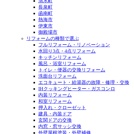
清水町
長泉町
函南町
熱海市
伊東市
御殿場市
リフォームの種類で選ぶ
フルリフォーム・リノベーション
水回り3点・4点リフォーム
キッチンリフォーム
風呂・浴室リフォーム
トイレ・便器の交換リフォーム
洗面台リフォーム
エコキュート・給湯器の故障・修理・交換
IHクッキングヒーター・ガスコンロ
内装リフォーム
和室リフォーム
押入れ・クローゼット
建具・内装ドア
玄関ドアの交換
内窓・窓サッシ交換
外壁屋根塗装・外壁補修