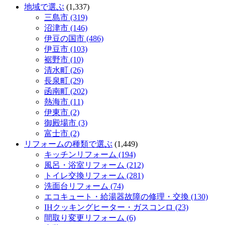
地域で選ぶ
(1,337)
三島市 (319)
沼津市 (146)
伊豆の国市 (486)
伊豆市 (103)
裾野市 (10)
清水町 (26)
長泉町 (29)
函南町 (202)
熱海市 (11)
伊東市 (2)
御殿場市 (3)
富士市 (2)
リフォームの種類で選ぶ
(1,449)
キッチンリフォーム (194)
風呂・浴室リフォーム (212)
トイレ交換リフォーム (281)
洗面台リフォーム (74)
エコキュート・給湯器故障の修理・交換 (130)
IHクッキングヒーター・ガスコンロ (23)
間取り変更リフォーム (6)