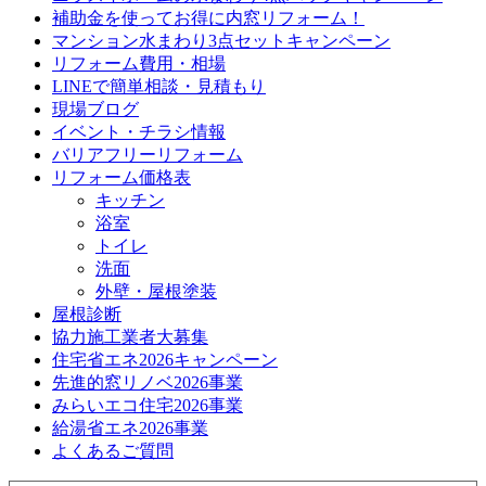
補助金を使ってお得に内窓リフォーム！
マンション水まわり3点セットキャンペーン
リフォーム費用・相場
LINEで簡単相談・見積もり
現場ブログ
イベント・チラシ情報
バリアフリーリフォーム
リフォーム価格表
キッチン
浴室
トイレ
洗面
外壁・屋根塗装
屋根診断
協力施工業者大募集
住宅省エネ2026キャンペーン
先進的窓リノベ2026事業
みらいエコ住宅2026事業
給湯省エネ2026事業
よくあるご質問