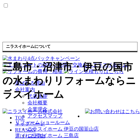
ニラスイホームについて
三島市・沼津市・伊豆の国市
の水まわりリフォームならニ
選ばれる理由
会社案内
ラスイホーム
代表挨拶
会社概要
企業理念
アクセスマップ
TOP
リフォームショールーム
トップページ
ニラスイホーム 伊豆の国韮山店
REASON
ニラスイホーム 三島店
選ばれる理由