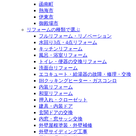
函南町
熱海市
伊東市
御殿場市
リフォームの種類で選ぶ
フルリフォーム・リノベーション
水回り3点・4点リフォーム
キッチンリフォーム
風呂・浴室リフォーム
トイレ・便器の交換リフォーム
洗面台リフォーム
エコキュート・給湯器の故障・修理・交換
IHクッキングヒーター・ガスコンロ
内装リフォーム
和室リフォーム
押入れ・クローゼット
建具・内装ドア
玄関ドアの交換
内窓・窓サッシ交換
外壁屋根塗装・外壁補修
外壁サイディング工事