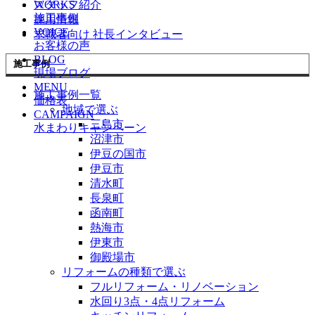
スタッフ紹介
WORKS
施工事例
採用情報
VOICE
求職者向け 社長インタビュー
お客様の声
BLOG
施工事例
現場ブログ
MENU
施工事例一覧
価格表
地域で選ぶ
CAMPAIGN
三島市
水まわりキャンペーン
沼津市
伊豆の国市
伊豆市
清水町
長泉町
函南町
熱海市
伊東市
御殿場市
リフォームの種類で選ぶ
フルリフォーム・リノベーション
水回り3点・4点リフォーム