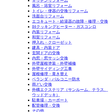
キッチンリフォーム
風呂・浴室リフォーム
トイレ・便器の交換リフォーム
洗面台リフォーム
エコキュート・給湯器の故障・修理・交換
IHクッキングヒーター・ガスコンロ
内装リフォーム
和室リフォーム
押入れ・クローゼット
建具・内装ドア
玄関ドアの交換
内窓・窓サッシ交換
外壁屋根塗装・外壁補修
外壁サイディング工事
屋根修理・葺き替え
ベランダ・バルコニー防水
雨どい交換
外構エクステリア（サンルーム、テラス、
ウッドデッキ）
駐車場・カーポート
配管修理・交換
その他