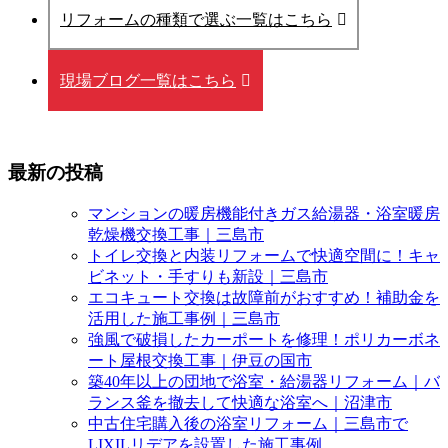
リフォームの種類で選ぶ一覧はこちら
現場ブログ一覧はこちら
最新の投稿
マンションの暖房機能付きガス給湯器・浴室暖房
乾燥機交換工事｜三島市
トイレ交換と内装リフォームで快適空間に！キャ
ビネット・手すりも新設｜三島市
エコキュート交換は故障前がおすすめ！補助金を
活用した施工事例｜三島市
強風で破損したカーポートを修理！ポリカーボネ
ート屋根交換工事｜伊豆の国市
築40年以上の団地で浴室・給湯器リフォーム｜バ
ランス釜を撤去して快適な浴室へ｜沼津市
中古住宅購入後の浴室リフォーム｜三島市で
LIXILリデアを設置した施工事例