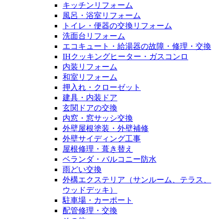
キッチンリフォーム
風呂・浴室リフォーム
トイレ・便器の交換リフォーム
洗面台リフォーム
エコキュート・給湯器の故障・修理・交換
IHクッキングヒーター・ガスコンロ
内装リフォーム
和室リフォーム
押入れ・クローゼット
建具・内装ドア
玄関ドアの交換
内窓・窓サッシ交換
外壁屋根塗装・外壁補修
外壁サイディング工事
屋根修理・葺き替え
ベランダ・バルコニー防水
雨どい交換
外構エクステリア（サンルーム、テラス、
ウッドデッキ）
駐車場・カーポート
配管修理・交換