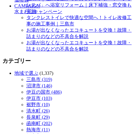
ンスパ」へ浴室リフォーム｜床下補強・窓交換も
CAMPAIGN
実施
水まわりキャンペーン
タンクレストイレで快適な空間へ！トイレ改修工
事の施工事例｜三島市
お湯が出なくなったエコキュートを交換！故障・
詰まりのなどの不具合を解説
お湯が出なくなったエコキュートを交換！故障・
詰まりのなどの不具合を解説
カテゴリー
地域で選ぶ
(1,337)
三島市 (319)
沼津市 (146)
伊豆の国市 (486)
伊豆市 (103)
裾野市 (10)
清水町 (26)
長泉町 (29)
函南町 (202)
熱海市 (11)