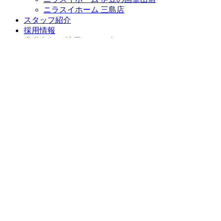
ニラスイホーム 三島店
スタッフ紹介
採用情報
求職者向け 社長インタビュー
施工事例
施工事例一覧
地域で選ぶ
三島市
沼津市
伊豆の国市
伊豆市
清水町
長泉町
函南町
熱海市
伊東市
御殿場市
リフォームの種類で選ぶ
フルリフォーム・リノベーション