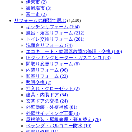
伊東市 (2)
御殿場市 (3)
富士市 (2)
リフォームの種類で選ぶ
(1,449)
キッチンリフォーム (194)
風呂・浴室リフォーム (212)
トイレ交換リフォーム (281)
洗面台リフォーム (74)
エコキュート・給湯器故障の修理・交換 (130)
IHクッキングヒーター・ガスコンロ (23)
間取り変更リフォーム (6)
内装リフォーム (96)
和室リフォーム (22)
照明交換 (2)
押入れ・クローゼット (2)
建具・内装ドア (54)
玄関ドアの交換 (24)
外壁塗装・外壁補修 (81)
外壁サイディング工事 (3)
屋根塗装・屋根修理・葺き替え (76)
ベランダ・バルコニー防水 (19)
雨漏り修理 (11)