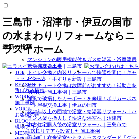
三島市・沼津市・伊豆の国市
の水まわりリフォームならニ
最新の投稿
ラスイホーム
マンションの暖房機能付きガス給湯器・浴室暖房
乾燥機交換工事｜三島市
TOP
トイレ交換と内装リフォームで快適空間に！キャ
トップページ
ビネット・手すりも新設｜三島市
REASON
エコキュート交換は故障前がおすすめ！補助金を
選ばれる理由
活用した施工事例｜三島市
WORKS
強風で破損したカーポートを修理！ポリカーボネ
施工事例
ート屋根交換工事｜伊豆の国市
VOICE
築40年以上の団地で浴室・給湯器リフォーム｜バ
お客様の声
ランス釜を撤去して快適な浴室へ｜沼津市
BLOG
中古住宅購入後の浴室リフォーム｜三島市で
現場ブログ
LIXILリデアを設置した施工事例
MENU
函南町｜在来浴室からタカラスタンダード「グラ
価格表