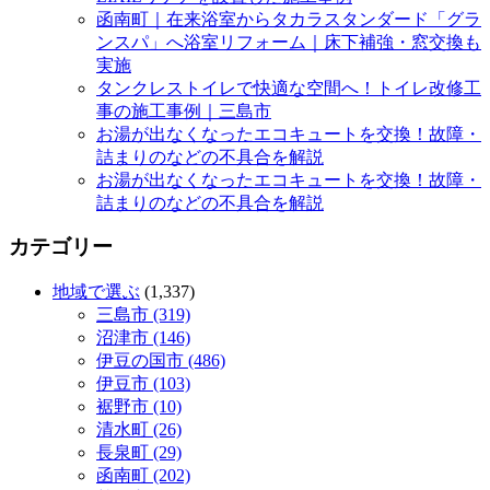
函南町｜在来浴室からタカラスタンダード「グラ
ンスパ」へ浴室リフォーム｜床下補強・窓交換も
実施
タンクレストイレで快適な空間へ！トイレ改修工
事の施工事例｜三島市
お湯が出なくなったエコキュートを交換！故障・
詰まりのなどの不具合を解説
お湯が出なくなったエコキュートを交換！故障・
詰まりのなどの不具合を解説
カテゴリー
地域で選ぶ
(1,337)
三島市 (319)
沼津市 (146)
伊豆の国市 (486)
伊豆市 (103)
裾野市 (10)
清水町 (26)
長泉町 (29)
函南町 (202)