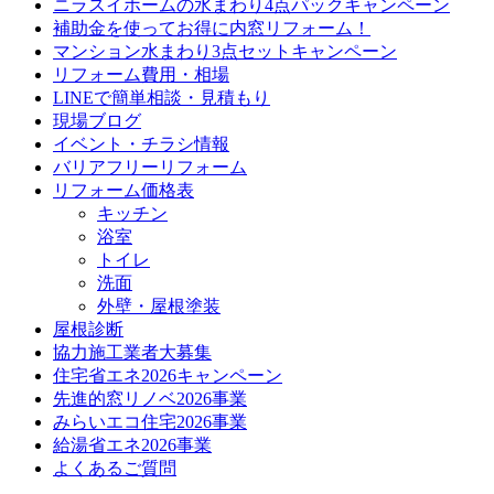
ニラスイホームの水まわり4点パックキャンペーン
補助金を使ってお得に内窓リフォーム！
マンション水まわり3点セットキャンペーン
リフォーム費用・相場
LINEで簡単相談・見積もり
現場ブログ
イベント・チラシ情報
バリアフリーリフォーム
リフォーム価格表
キッチン
浴室
トイレ
洗面
外壁・屋根塗装
屋根診断
協力施工業者大募集
住宅省エネ2026キャンペーン
先進的窓リノベ2026事業
みらいエコ住宅2026事業
給湯省エネ2026事業
よくあるご質問