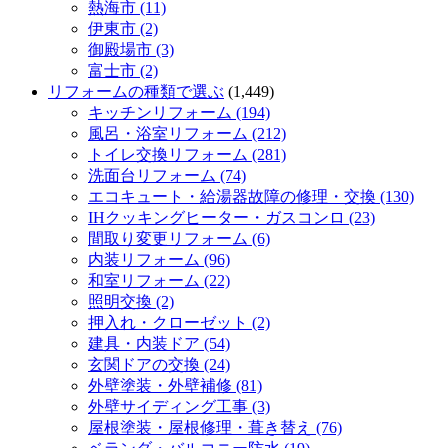
熱海市 (11)
伊東市 (2)
御殿場市 (3)
富士市 (2)
リフォームの種類で選ぶ
(1,449)
キッチンリフォーム (194)
風呂・浴室リフォーム (212)
トイレ交換リフォーム (281)
洗面台リフォーム (74)
エコキュート・給湯器故障の修理・交換 (130)
IHクッキングヒーター・ガスコンロ (23)
間取り変更リフォーム (6)
内装リフォーム (96)
和室リフォーム (22)
照明交換 (2)
押入れ・クローゼット (2)
建具・内装ドア (54)
玄関ドアの交換 (24)
外壁塗装・外壁補修 (81)
外壁サイディング工事 (3)
屋根塗装・屋根修理・葺き替え (76)