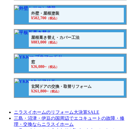
外壁・屋根塗装
¥502,700
（税込）
屋根葺き替え・カバー工法
¥883,000
（税込）
窓
¥26,080~
（税込）
玄関ドアの交換・取替リフォーム
¥261,800~
（税込）
ニラスイホームのリフォーム大決算SALE
三島・沼津・伊豆の国周辺でエコキュートの故障・修
理・交換ならニラスイホーム