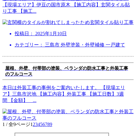
【現場エリア】伊豆の国市原木 【施工内容】玄関タイル貼
り工事 【施工
...
投稿日：
2025年1月10日
カテゴリー： 三島市 外壁塗装・外壁補修 一戸建て
屋根、外壁、付帯部の塗装、ベランダの防水工事と外装工事
のフルコース
本日は外装工事の事例をご案内いたします。 【現場エリ
ア】三島市沢地 【施工内容】外装工事 【施工日数】3週
間 【金額】
...
1 / 全9ページ
1
2
3
4
5
6
7
8
9