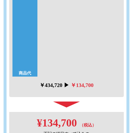
標準仕様
台所・浴室リモコン付き
【補助金対象】
適用には条件があります。詳細はお気軽にお問い合わせくだ
さい！
工事内容
【限定3セット】
※工事費は別途頂戴いたします
商品代
￥434,720 ▶
￥134,700
¥134,700
（税込）