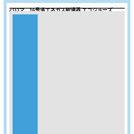
パロマ 16号省エネガス給湯器 エコジョーズ
工期：2時間
商品代
69％
OFF
サイズ
16号