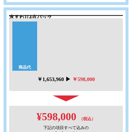
水まわり4点パック
工期：4日間
商品代
標準仕様
58％
【限定2セット】
OFF
※工事費は別途頂戴いたします
商品代
￥1,653,960 ▶
￥598,000
¥598,000
（税込）
下記の項目すべて込みの