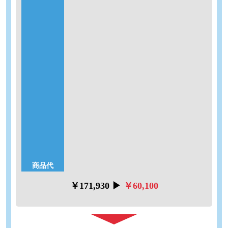
65％
幅75㎝
OFF
標準仕様
【限定3台】
・一面鏡
・節水シャワー水栓
・エコミラー
工事内容
工事費別途
※洗面化粧台の掲載価格に5.28万円(税込)を足すだけ！洗面化
粧台の解体処分、設備工事、取り付けまでを含んでおりま
す。詳しくはお問い合わせください。
商品代
￥171,930 ▶
￥60,100