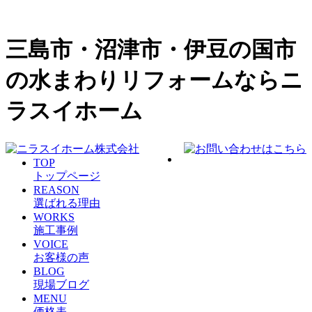
三島市・沼津市・伊豆の国市
の水まわりリフォームならニ
ラスイホーム
TOP
トップページ
REASON
選ばれる理由
WORKS
施工事例
VOICE
お客様の声
BLOG
現場ブログ
MENU
価格表