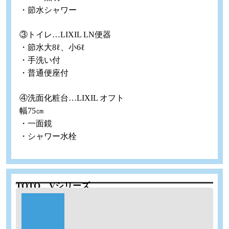
・節水シャワー
③トイレ…LIXIL LN便器
・節水大8ℓ、小6ℓ
・手洗い付
・普通便座付
④洗面化粧台…LIXIL オフト
幅75㎝
・一面鏡
・シャワー水栓
TOTO Vシリーズ
工期：3時間
商品代
サイズ