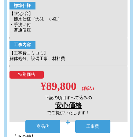
標準仕様
【限定3台】
・節水仕様（大8L・小6L）
・手洗い付
・普通便座
工事内容
【工事費コミコミ】
解体処分、設備工事、材料費
特別価格
¥89,800
（税込）
下記の項目すべて込みの
安心価格
でご提供いたします！
商品代
工事費
【その他】