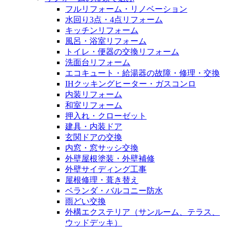
フルリフォーム・リノベーション
水回り3点・4点リフォーム
キッチンリフォーム
風呂・浴室リフォーム
トイレ・便器の交換リフォーム
洗面台リフォーム
エコキュート・給湯器の故障・修理・交換
IHクッキングヒーター・ガスコンロ
内装リフォーム
和室リフォーム
押入れ・クローゼット
建具・内装ドア
玄関ドアの交換
内窓・窓サッシ交換
外壁屋根塗装・外壁補修
外壁サイディング工事
屋根修理・葺き替え
ベランダ・バルコニー防水
雨どい交換
外構エクステリア（サンルーム、テラス、
ウッドデッキ）