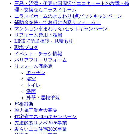
三島・沼津・伊豆の国周辺でエコキュートの故障・修
理・交換ならニラスイホーム
ニラスイホームの水まわり4点パックキャンペーン
補助金を使ってお得に内窓リフォーム！
マンション水まわり3点セットキャンペーン
リフォーム費用・相場
LINEで簡単相談・見積もり
現場ブログ
イベント・チラシ情報
バリアフリーリフォーム
リフォーム価格表
キッチン
浴室
トイレ
洗面
外壁・屋根塗装
屋根診断
協力施工業者大募集
住宅省エネ2026キャンペーン
先進的窓リノベ2026事業
みらいエコ住宅2026事業