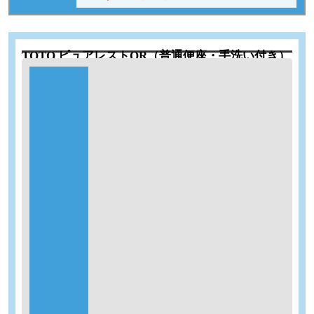
TOTO ピュアレストQR（普通便座・手洗い付き）
工期：3時間
商品代
48％
OFF
標準仕様