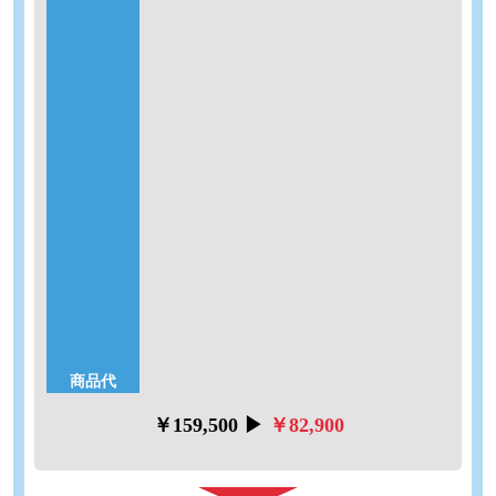
給水方式 タンク
排水方向 床排水
寒冷地対応 対応可
便座サイズ エロンゲート
再生水対応 対象外
防露層有無 あり
【補助金対象】
適用には条件があります。詳細はお気軽にお問い合わせくだ
さい！
工事内容
【標準工事費】
トイレの掲載価格に5.28万円(税込)を足すだけ！トイレの解体
処分、設備工事、取り付けまでを含んでおります。詳しくは
お問い合わせください。
商品代
￥159,500 ▶
￥82,900