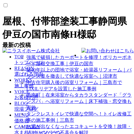
屋根、付帯部塗装工事静岡県
伊豆の国市南條H様邸
最新の投稿
TOP
強風で破損したカーポートを修理！ポリカーボネ
トップページ
ート屋根交換工事｜伊豆の国市
REASON
築40年以上の団地で浴室・給湯器リフォーム｜バ
選ばれる理由
ランス釜を撤去して快適な浴室へ｜沼津市
WORKS
中古住宅購入後の浴室リフォーム｜三島市で
施工事例
LIXILリデアを設置した施工事例
VOICE
函南町｜在来浴室からタカラスタンダード「グラ
お客様の声
ンスパ」へ浴室リフォーム｜床下補強・窓交換も
BLOG
実施
現場ブログ
タンクレストイレで快適な空間へ！トイレ改修工
MENU
事の施工事例｜三島市
価格表
お湯が出なくなったエコキュートを交換！故障・
CAMPAIGN
水まわりキャンペーン
詰まりのなどの不具合を解説