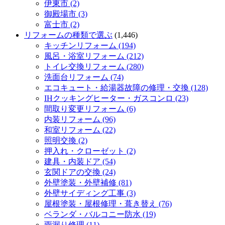
伊東市 (2)
御殿場市 (3)
富士市 (2)
リフォームの種類で選ぶ
(1,446)
キッチンリフォーム (194)
風呂・浴室リフォーム (212)
トイレ交換リフォーム (280)
洗面台リフォーム (74)
エコキュート・給湯器故障の修理・交換 (128)
IHクッキングヒーター・ガスコンロ (23)
間取り変更リフォーム (6)
内装リフォーム (96)
和室リフォーム (22)
照明交換 (2)
押入れ・クローゼット (2)
建具・内装ドア (54)
玄関ドアの交換 (24)
外壁塗装・外壁補修 (81)
外壁サイディング工事 (3)
屋根塗装・屋根修理・葺き替え (76)
ベランダ・バルコニー防水 (19)
雨漏り修理 (11)