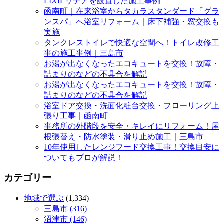
LIXILリデアを設置した施工事例
函南町｜在来浴室からタカラスタンダード「グラ
ンスパ」へ浴室リフォーム｜床下補強・窓交換も
実施
タンクレストイレで快適な空間へ！トイレ改修工
事の施工事例｜三島市
お湯が出なくなったエコキュートを交換！故障・
詰まりのなどの不具合を解説
お湯が出なくなったエコキュートを交換！故障・
詰まりのなどの不具合を解説
浴室ドア交換・洗面化粧台交換・フローリング上
張り工事｜函南町
事務所の外階段を安全・キレイにリフォーム！屋
根張替え・防水塗装・滑り止め施工｜三島市
10年使用したレンジフード交換工事！交換目安に
ついてもプロが解説！
カテゴリー
地域で選ぶ
(1,334)
三島市 (316)
沼津市 (146)