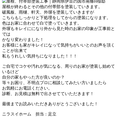
屋根が終わるとその他の付帯部を塗装していきます。
破風板、雨樋、軒天、外塀を塗装していきますが
こちらもしっかりと下処理をしてからの塗装になります。
色はお家に合わせて白で塗っていきます。
外塀もキレイ
にに
なり外から見た時のお家の印象が工事前と
では
かなり変わりました！
お客様にも家がキレイになって気持ちがいいとのお声を頂く
ことが出来て
私もうれしい気持ちになりました！！！
ご自宅でコケや汚れが気になる、周りのお家が塗装し始めて
いるけど
自分の家もやった方が良いのか？
等々お困り、不明点プロに相談してみたい方いましたら
お気軽にお電話ください。
診断、お見積は無料で
出させてて
いただきます！
最後までお読みいただきありがとうございました！
ニラスイホーム 担当：足立