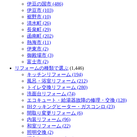
伊豆の国市 (486)
伊豆市 (103)
裾野市 (10)
清水町 (26)
長泉町 (29)
函南町 (202)
熱海市 (11)
伊東市 (2)
御殿場市 (3)
富士市 (2)
リフォームの種類で選ぶ
(1,446)
キッチンリフォーム (194)
風呂・浴室リフォーム (212)
トイレ交換リフォーム (280)
洗面台リフォーム (74)
エコキュート・給湯器故障の修理・交換 (128)
IHクッキングヒーター・ガスコンロ (23)
間取り変更リフォーム (6)
内装リフォーム (96)
和室リフォーム (22)
照明交換 (2)