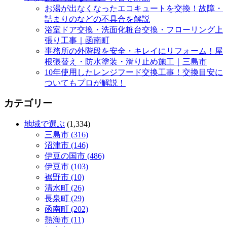
お湯が出なくなったエコキュートを交換！故障・
詰まりのなどの不具合を解説
浴室ドア交換・洗面化粧台交換・フローリング上
張り工事｜函南町
事務所の外階段を安全・キレイにリフォーム！屋
根張替え・防水塗装・滑り止め施工｜三島市
10年使用したレンジフード交換工事！交換目安に
ついてもプロが解説！
カテゴリー
地域で選ぶ
(1,334)
三島市 (316)
沼津市 (146)
伊豆の国市 (486)
伊豆市 (103)
裾野市 (10)
清水町 (26)
長泉町 (29)
函南町 (202)
熱海市 (11)