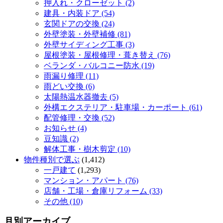
押入れ・クローゼット (2)
建具・内装ドア (54)
玄関ドアの交換 (24)
外壁塗装・外壁補修 (81)
外壁サイディング工事 (3)
屋根塗装・屋根修理・葺き替え (76)
ベランダ・バルコニー防水 (19)
雨漏り修理 (11)
雨どい交換 (6)
太陽熱温水器撤去 (5)
外構エクステリア・駐車場・カーポート (61)
配管修理・交換 (52)
お知らせ (4)
豆知識 (2)
解体工事・樹木剪定 (10)
物件種別で選ぶ
(1,412)
一戸建て
(1,293)
マンション・アパート (76)
店舗・工場・倉庫リフォーム (33)
その他 (10)
月別アーカイブ