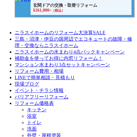
玄関ドアの交換・取替リフォーム
¥261,800~
（税込）
ニラスイホームのリフォーム大決算SALE
三島・沼津・伊豆の国周辺でエコキュートの故障・修
理・交換ならニラスイホーム
ニラスイホームの水まわり4点パックキャンペーン
補助金を使ってお得に内窓リフォーム！
マンション水まわり3点セットキャンペーン
リフォーム費用・相場
LINEで簡単相談・見積もり
現場ブログ
イベント・チラシ情報
バリアフリーリフォーム
リフォーム価格表
キッチン
浴室
トイレ
洗面
外壁・屋根塗装