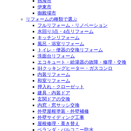
熱海市
伊東市
御殿場市
リフォームの種類で選ぶ
フルリフォーム・リノベーション
水回り3点・4点リフォーム
キッチンリフォーム
風呂・浴室リフォーム
トイレ・便器の交換リフォーム
洗面台リフォーム
エコキュート・給湯器の故障・修理・交換
IHクッキングヒーター・ガスコンロ
内装リフォーム
和室リフォーム
押入れ・クローゼット
建具・内装ドア
玄関ドアの交換
内窓・窓サッシ交換
外壁屋根塗装・外壁補修
外壁サイディング工事
屋根修理・葺き替え
ベランダ・バルコニー防水