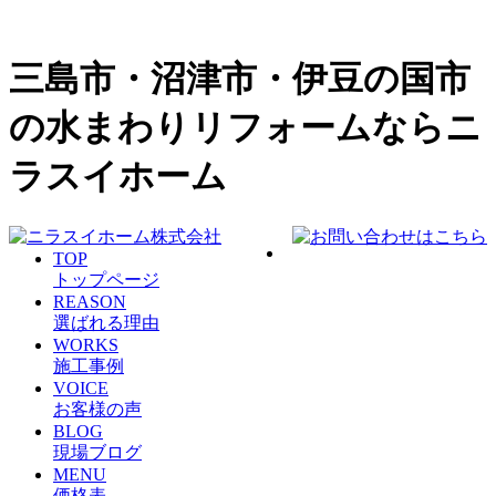
三島市・沼津市・伊豆の国市
の水まわりリフォームならニ
ラスイホーム
TOP
トップページ
REASON
選ばれる理由
WORKS
施工事例
VOICE
お客様の声
BLOG
現場ブログ
MENU
価格表