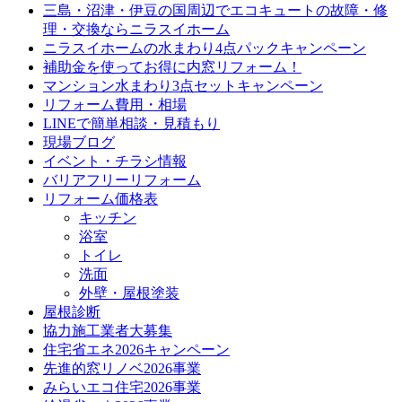
三島・沼津・伊豆の国周辺でエコキュートの故障・修
理・交換ならニラスイホーム
ニラスイホームの水まわり4点パックキャンペーン
補助金を使ってお得に内窓リフォーム！
マンション水まわり3点セットキャンペーン
リフォーム費用・相場
LINEで簡単相談・見積もり
現場ブログ
イベント・チラシ情報
バリアフリーリフォーム
リフォーム価格表
キッチン
浴室
トイレ
洗面
外壁・屋根塗装
屋根診断
協力施工業者大募集
住宅省エネ2026キャンペーン
先進的窓リノベ2026事業
みらいエコ住宅2026事業