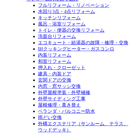
フルリフォーム・リノベーション
水回り3点・4点リフォーム
キッチンリフォーム
風呂・浴室リフォーム
トイレ・便器の交換リフォーム
洗面台リフォーム
エコキュート・給湯器の故障・修理・交換
IHクッキングヒーター・ガスコンロ
内装リフォーム
和室リフォーム
押入れ・クローゼット
建具・内装ドア
玄関ドアの交換
内窓・窓サッシ交換
外壁屋根塗装・外壁補修
外壁サイディング工事
屋根修理・葺き替え
ベランダ・バルコニー防水
雨どい交換
外構エクステリア（サンルーム、テラス、
ウッドデッキ）