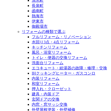
清水町
長泉町
函南町
熱海市
伊東市
御殿場市
リフォームの種類で選ぶ
フルリフォーム・リノベーション
水回り3点・4点リフォーム
キッチンリフォーム
風呂・浴室リフォーム
トイレ・便器の交換リフォーム
洗面台リフォーム
エコキュート・給湯器の故障・修理・交換
IHクッキングヒーター・ガスコンロ
内装リフォーム
和室リフォーム
押入れ・クローゼット
建具・内装ドア
玄関ドアの交換
内窓・窓サッシ交換
外壁屋根塗装・外壁補修