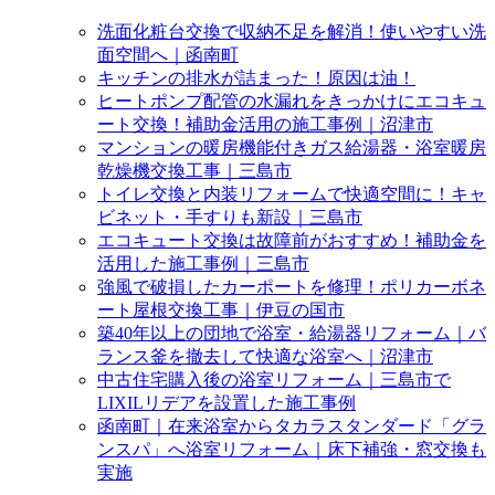
洗面化粧台交換で収納不足を解消！使いやすい洗
面空間へ｜函南町
キッチンの排水が詰まった！原因は油！
ヒートポンプ配管の水漏れをきっかけにエコキュ
ート交換！補助金活用の施工事例｜沼津市
マンションの暖房機能付きガス給湯器・浴室暖房
乾燥機交換工事｜三島市
トイレ交換と内装リフォームで快適空間に！キャ
ビネット・手すりも新設｜三島市
エコキュート交換は故障前がおすすめ！補助金を
活用した施工事例｜三島市
強風で破損したカーポートを修理！ポリカーボネ
ート屋根交換工事｜伊豆の国市
築40年以上の団地で浴室・給湯器リフォーム｜バ
ランス釜を撤去して快適な浴室へ｜沼津市
中古住宅購入後の浴室リフォーム｜三島市で
LIXILリデアを設置した施工事例
函南町｜在来浴室からタカラスタンダード「グラ
ンスパ」へ浴室リフォーム｜床下補強・窓交換も
実施