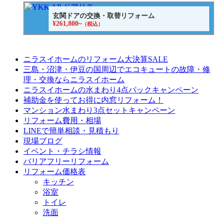
玄関ドアの交換・取替リフォーム
¥261,800~
（税込）
ニラスイホームのリフォーム大決算SALE
三島・沼津・伊豆の国周辺でエコキュートの故障・修
理・交換ならニラスイホーム
ニラスイホームの水まわり4点パックキャンペーン
補助金を使ってお得に内窓リフォーム！
マンション水まわり3点セットキャンペーン
リフォーム費用・相場
LINEで簡単相談・見積もり
現場ブログ
イベント・チラシ情報
バリアフリーリフォーム
リフォーム価格表
キッチン
浴室
トイレ
洗面