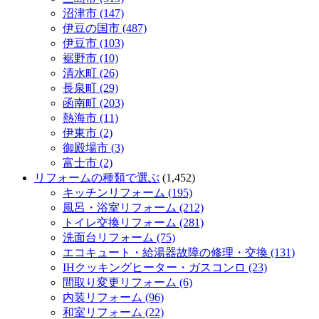
沼津市 (147)
伊豆の国市 (487)
伊豆市 (103)
裾野市 (10)
清水町 (26)
長泉町 (29)
函南町 (203)
熱海市 (11)
伊東市 (2)
御殿場市 (3)
富士市 (2)
リフォームの種類で選ぶ
(1,452)
キッチンリフォーム (195)
風呂・浴室リフォーム (212)
トイレ交換リフォーム (281)
洗面台リフォーム (75)
エコキュート・給湯器故障の修理・交換 (131)
IHクッキングヒーター・ガスコンロ (23)
間取り変更リフォーム (6)
内装リフォーム (96)
和室リフォーム (22)