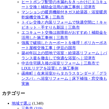
ヒートポンプ配管の水漏れをきっかけにエコキュ
ート交換！補助金活用の施工事例｜沼津市
マンションの暖房機能付きガス給湯器・浴室暖房
乾燥機交換工事｜三島市
トイレ交換と内装リフォームで快適空間に！キャ
ビネット・手すりも新設｜三島市
エコキュート交換は故障前がおすすめ！補助金を
活用した施工事例｜三島市
強風で破損したカーポートを修理！ポリカーボネ
ート屋根交換工事｜伊豆の国市
築40年以上の団地で浴室・給湯器リフォーム｜バ
ランス釜を撤去して快適な浴室へ｜沼津市
中古住宅購入後の浴室リフォーム｜三島市で
LIXILリデアを設置した施工事例
函南町｜在来浴室からタカラスタンダード「グラ
ンスパ」へ浴室リフォーム｜床下補強・窓交換も
実施
カテゴリー
地域で選ぶ
(1,340)
三島市 (319)