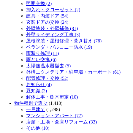
照明交換 (2)
押入れ・クローゼット (2)
建具・内装ドア (54)
玄関ドアの交換 (24)
外壁塗装・外壁補修 (81)
外壁サイディング工事 (3)
屋根塗装・屋根修理・葺き替え (76)
ベランダ・バルコニー防水 (19)
雨漏り修理 (11)
雨どい交換 (6)
太陽熱温水器撤去 (5)
外構エクステリア・駐車場・カーポート (61)
配管修理・交換 (52)
お知らせ (4)
豆知識 (2)
解体工事・樹木剪定 (10)
物件種別で選ぶ
(1,418)
一戸建て
(1,298)
マンション・アパート (77)
店舗・工場・倉庫リフォーム (33)
その他 (10)