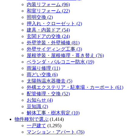
内装リフォーム (96)
和室リフォーム (22)
照明交換 (2)
押入れ・クローゼット (2)
建具・内装ドア (54)
玄関ドアの交換 (24)
外壁塗装・外壁補修 (81)
外壁サイディング工事 (3)
屋根塗装・屋根修理・葺き替え (76)
ベランダ・バルコニー防水 (19)
雨漏り修理 (11)
雨どい交換 (6)
太陽熱温水器撤去 (5)
外構エクステリア・駐車場・カーポート (61)
配管修理・交換 (52)
お知らせ (4)
豆知識 (2)
解体工事・樹木剪定 (10)
物件種別で選ぶ
(1,414)
一戸建て
(1,295)
マンション・アパート (76)