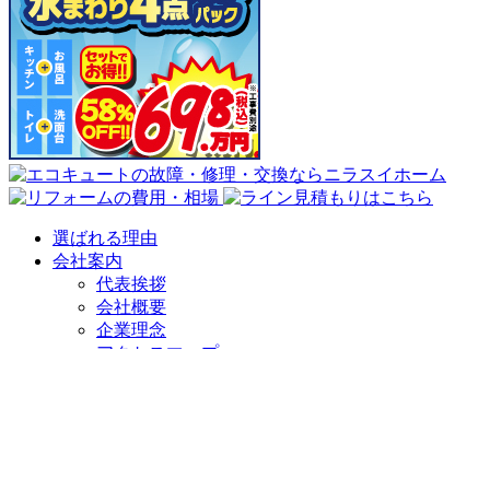
選ばれる理由
会社案内
代表挨拶
会社概要
企業理念
アクセスマップ
リフォームショールーム
ニラスイホーム 伊豆の国韮山店
ニラスイホーム 三島店
スタッフ紹介
採用情報