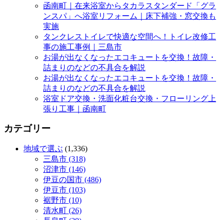
函南町｜在来浴室からタカラスタンダード「グラ
ンスパ」へ浴室リフォーム｜床下補強・窓交換も
実施
タンクレストイレで快適な空間へ！トイレ改修工
事の施工事例｜三島市
お湯が出なくなったエコキュートを交換！故障・
詰まりのなどの不具合を解説
お湯が出なくなったエコキュートを交換！故障・
詰まりのなどの不具合を解説
浴室ドア交換・洗面化粧台交換・フローリング上
張り工事｜函南町
カテゴリー
地域で選ぶ
(1,336)
三島市 (318)
沼津市 (146)
伊豆の国市 (486)
伊豆市 (103)
裾野市 (10)
清水町 (26)