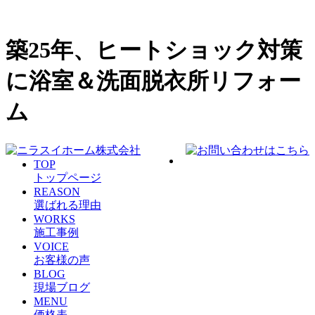
築25年、ヒートショック対策
に浴室＆洗面脱衣所リフォー
ム
TOP
トップページ
REASON
選ばれる理由
WORKS
施工事例
VOICE
お客様の声
BLOG
現場ブログ
MENU
価格表