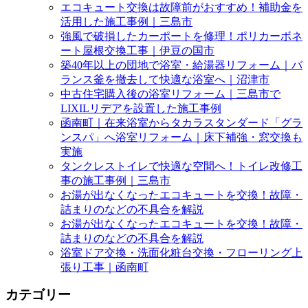
エコキュート交換は故障前がおすすめ！補助金を
活用した施工事例｜三島市
強風で破損したカーポートを修理！ポリカーボネ
ート屋根交換工事｜伊豆の国市
築40年以上の団地で浴室・給湯器リフォーム｜バ
ランス釜を撤去して快適な浴室へ｜沼津市
中古住宅購入後の浴室リフォーム｜三島市で
LIXILリデアを設置した施工事例
函南町｜在来浴室からタカラスタンダード「グラ
ンスパ」へ浴室リフォーム｜床下補強・窓交換も
実施
タンクレストイレで快適な空間へ！トイレ改修工
事の施工事例｜三島市
お湯が出なくなったエコキュートを交換！故障・
詰まりのなどの不具合を解説
お湯が出なくなったエコキュートを交換！故障・
詰まりのなどの不具合を解説
浴室ドア交換・洗面化粧台交換・フローリング上
張り工事｜函南町
カテゴリー