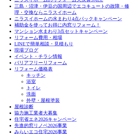
三島・沼津・伊豆の国周辺でエコキュートの故障・修
理・交換ならニラスイホーム
ニラスイホームの水まわり4点パックキャンペーン
補助金を使ってお得に内窓リフォーム！
マンション水まわり3点セットキャンペーン
リフォーム費用・相場
LINEで簡単相談・見積もり
現場ブログ
イベント・チラシ情報
バリアフリーリフォーム
リフォーム価格表
キッチン
浴室
トイレ
洗面
外壁・屋根塗装
屋根診断
協力施工業者大募集
住宅省エネ2026キャンペーン
先進的窓リノベ2026事業
みらいエコ住宅2026事業