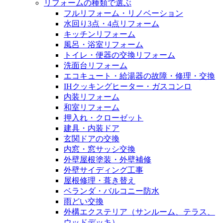
リフォームの種類で選ぶ
フルリフォーム・リノベーション
水回り3点・4点リフォーム
キッチンリフォーム
風呂・浴室リフォーム
トイレ・便器の交換リフォーム
洗面台リフォーム
エコキュート・給湯器の故障・修理・交換
IHクッキングヒーター・ガスコンロ
内装リフォーム
和室リフォーム
押入れ・クローゼット
建具・内装ドア
玄関ドアの交換
内窓・窓サッシ交換
外壁屋根塗装・外壁補修
外壁サイディング工事
屋根修理・葺き替え
ベランダ・バルコニー防水
雨どい交換
外構エクステリア（サンルーム、テラス、
ウッドデッキ）