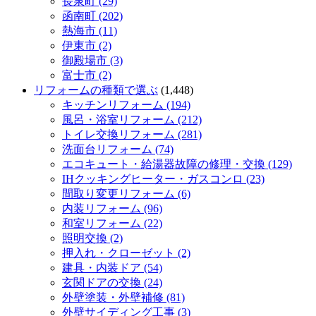
長泉町 (29)
函南町 (202)
熱海市 (11)
伊東市 (2)
御殿場市 (3)
富士市 (2)
リフォームの種類で選ぶ
(1,448)
キッチンリフォーム (194)
風呂・浴室リフォーム (212)
トイレ交換リフォーム (281)
洗面台リフォーム (74)
エコキュート・給湯器故障の修理・交換 (129)
IHクッキングヒーター・ガスコンロ (23)
間取り変更リフォーム (6)
内装リフォーム (96)
和室リフォーム (22)
照明交換 (2)
押入れ・クローゼット (2)
建具・内装ドア (54)
玄関ドアの交換 (24)
外壁塗装・外壁補修 (81)
外壁サイディング工事 (3)