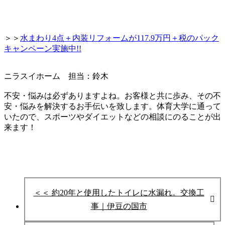
＞＞
水まわり4点＋内装リフォームが117.9万円＋税のパック
キャンペーン実施中!!
ニラスイホーム 担当：鈴木
不安・悩みは必ずありますよね。お客様と共に歩み、その不
安・悩みを
解決するお手伝いを致します。
体育大学に通って
いたので、スポーツやダイエットなどの相談にのることが出
来ます！
＜＜ 約20年と使用したトイレに水漏れ。交換工
事｜伊豆の国市