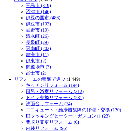
三島市 (319)
沼津市 (146)
伊豆の国市 (486)
伊豆市 (103)
裾野市 (10)
清水町 (26)
長泉町 (29)
函南町 (202)
熱海市 (11)
伊東市 (2)
御殿場市 (3)
富士市 (2)
リフォームの種類で選ぶ
(1,449)
キッチンリフォーム (194)
風呂・浴室リフォーム (212)
トイレ交換リフォーム (281)
洗面台リフォーム (74)
エコキュート・給湯器故障の修理・交換 (130)
IHクッキングヒーター・ガスコンロ (23)
間取り変更リフォーム (6)
内装リフォーム (96)