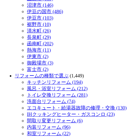
沼津市 (146)
伊豆の国市 (486)
伊豆市 (103)
裾野市 (10)
清水町 (26)
長泉町 (29)
函南町 (202)
熱海市 (11)
伊東市 (2)
御殿場市 (3)
富士市 (2)
リフォームの種類で選ぶ
(1,449)
キッチンリフォーム (194)
風呂・浴室リフォーム (212)
トイレ交換リフォーム (281)
洗面台リフォーム (74)
エコキュート・給湯器故障の修理・交換 (130)
IHクッキングヒーター・ガスコンロ (23)
間取り変更リフォーム (6)
内装リフォーム (96)
和室リフォーム (22)