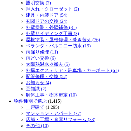
照明交換 (2)
押入れ・クローゼット (2)
建具・内装ドア (54)
玄関ドアの交換 (24)
外壁塗装・外壁補修 (81)
外壁サイディング工事 (3)
屋根塗装・屋根修理・葺き替え (76)
ベランダ・バルコニー防水 (19)
雨漏り修理 (11)
雨どい交換 (6)
太陽熱温水器撤去 (5)
外構エクステリア・駐車場・カーポート (61)
配管修理・交換 (52)
お知らせ (4)
豆知識 (2)
解体工事・樹木剪定 (10)
物件種別で選ぶ
(1,415)
一戸建て
(1,295)
マンション・アパート (77)
店舗・工場・倉庫リフォーム (33)
その他 (10)