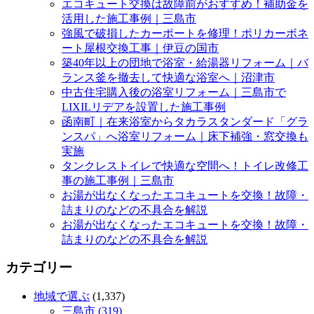
エコキュート交換は故障前がおすすめ！補助金を
活用した施工事例｜三島市
強風で破損したカーポートを修理！ポリカーボネ
ート屋根交換工事｜伊豆の国市
築40年以上の団地で浴室・給湯器リフォーム｜バ
ランス釜を撤去して快適な浴室へ｜沼津市
中古住宅購入後の浴室リフォーム｜三島市で
LIXILリデアを設置した施工事例
函南町｜在来浴室からタカラスタンダード「グラ
ンスパ」へ浴室リフォーム｜床下補強・窓交換も
実施
タンクレストイレで快適な空間へ！トイレ改修工
事の施工事例｜三島市
お湯が出なくなったエコキュートを交換！故障・
詰まりのなどの不具合を解説
お湯が出なくなったエコキュートを交換！故障・
詰まりのなどの不具合を解説
カテゴリー
地域で選ぶ
(1,337)
三島市 (319)