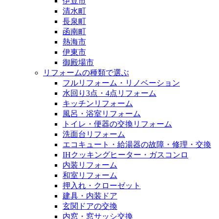
伊豆市
清水町
長泉町
函南町
熱海市
伊東市
御殿場市
リフォームの種類で選ぶ
フルリフォーム・リノベーション
水回り3点・4点リフォーム
キッチンリフォーム
風呂・浴室リフォーム
トイレ・便器の交換リフォーム
洗面台リフォーム
エコキュート・給湯器の故障・修理・交換
IHクッキングヒーター・ガスコンロ
内装リフォーム
和室リフォーム
押入れ・クローゼット
建具・内装ドア
玄関ドアの交換
内窓・窓サッシ交換