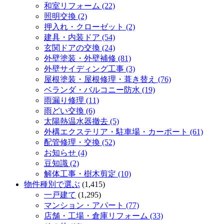
和室リフォーム (22)
照明交換 (2)
押入れ・クローゼット (2)
建具・内装ドア (54)
玄関ドアの交換 (24)
外壁塗装・外壁補修 (81)
外壁サイディング工事 (3)
屋根塗装・屋根修理・葺き替え (76)
ベランダ・バルコニー防水 (19)
雨漏り修理 (11)
雨どい交換 (6)
太陽熱温水器撤去 (5)
外構エクステリア・駐車場・カーポート (61)
配管修理・交換 (52)
お知らせ (4)
豆知識 (2)
解体工事・樹木剪定 (10)
物件種別で選ぶ
(1,415)
一戸建て
(1,295)
マンション・アパート (77)
店舗・工場・倉庫リフォーム (33)