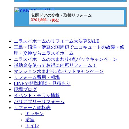
玄関ドアの交換・取替リフォーム
¥261,800~
（税込）
ニラスイホームのリフォーム大決算SALE
三島・沼津・伊豆の国周辺でエコキュートの故障・修
理・交換ならニラスイホーム
ニラスイホームの水まわり4点パックキャンペーン
補助金を使ってお得に内窓リフォーム！
マンション水まわり3点セットキャンペーン
リフォーム費用・相場
LINEで簡単相談・見積もり
現場ブログ
イベント・チラシ情報
バリアフリーリフォーム
リフォーム価格表
キッチン
浴室
トイレ