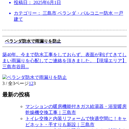
投稿日：
2025年6月1日
カテゴリー： 三島市 ベランダ・バルコニー防水 一戸
建て
ベランダ防水で雨漏りを防止
築40年。今まで防水工事をしておらず、表面が剥げてきてし
まい雨漏りを心配してご連絡を頂きました。【現場エリア】
三島市谷田
...
3 / 全3ページ
1
2
3
最新の投稿
マンションの暖房機能付きガス給湯器・浴室暖房
乾燥機交換工事｜三島市
トイレ交換と内装リフォームで快適空間に！キャ
ビネット・手すりも新設｜三島市