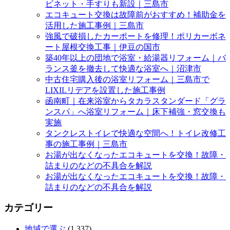
ビネット・手すりも新設｜三島市
エコキュート交換は故障前がおすすめ！補助金を
活用した施工事例｜三島市
強風で破損したカーポートを修理！ポリカーボネ
ート屋根交換工事｜伊豆の国市
築40年以上の団地で浴室・給湯器リフォーム｜バ
ランス釜を撤去して快適な浴室へ｜沼津市
中古住宅購入後の浴室リフォーム｜三島市で
LIXILリデアを設置した施工事例
函南町｜在来浴室からタカラスタンダード「グラ
ンスパ」へ浴室リフォーム｜床下補強・窓交換も
実施
タンクレストイレで快適な空間へ！トイレ改修工
事の施工事例｜三島市
お湯が出なくなったエコキュートを交換！故障・
詰まりのなどの不具合を解説
お湯が出なくなったエコキュートを交換！故障・
詰まりのなどの不具合を解説
カテゴリー
地域で選ぶ
(1,337)