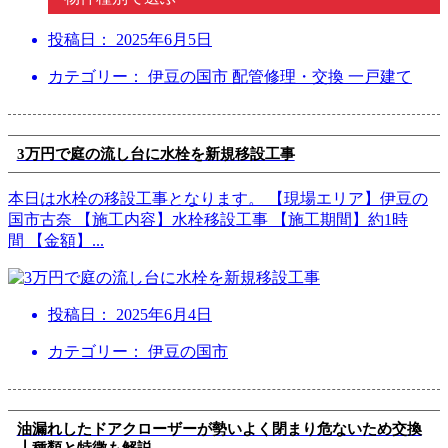
投稿日：
2025年6月5日
カテゴリー： 伊豆の国市 配管修理・交換 一戸建て
3万円で庭の流し台に水栓を新規移設工事
本日は水栓の移設工事となります。 【現場エリア】伊豆の
国市古奈 【施工内容】水栓移設工事 【施工期間】約1時
間 【金額】
...
投稿日：
2025年6月4日
カテゴリー： 伊豆の国市
油漏れしたドアクローザーが勢いよく閉まり危ないため交換
┃種類と特徴も解説