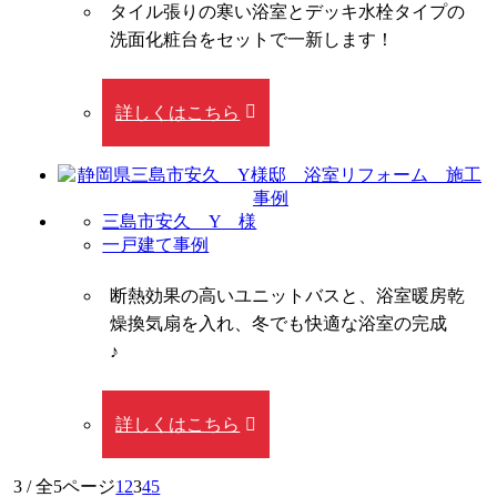
タイル張りの寒い浴室とデッキ水栓タイプの
洗面化粧台をセットで一新します！
詳しくはこちら
三島市安久 Y 様
一戸建て事例
断熱効果の高いユニットバスと、浴室暖房乾
燥換気扇を入れ、冬でも快適な浴室の完成
♪
詳しくはこちら
3 / 全5ページ
1
2
3
4
5