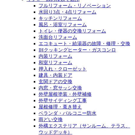
フルリフォーム・リノベーション
水回り3点・4点リフォーム
キッチンリフォーム
風呂・浴室リフォーム
トイレ・便器の交換リフォーム
洗面台リフォーム
エコキュート・給湯器の故障・修理・交換
IHクッキングヒーター・ガスコンロ
内装リフォーム
和室リフォーム
押入れ・クローゼット
建具・内装ドア
玄関ドアの交換
内窓・窓サッシ交換
外壁屋根塗装・外壁補修
外壁サイディング工事
屋根修理・葺き替え
ベランダ・バルコニー防水
雨どい交換
外構エクステリア（サンルーム、テラス、
ウッドデッキ）