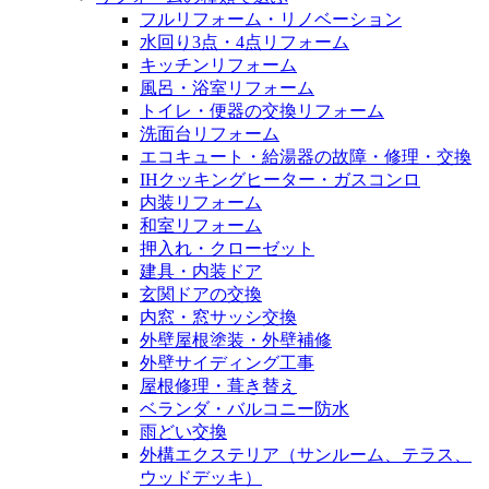
フルリフォーム・リノベーション
水回り3点・4点リフォーム
キッチンリフォーム
風呂・浴室リフォーム
トイレ・便器の交換リフォーム
洗面台リフォーム
エコキュート・給湯器の故障・修理・交換
IHクッキングヒーター・ガスコンロ
内装リフォーム
和室リフォーム
押入れ・クローゼット
建具・内装ドア
玄関ドアの交換
内窓・窓サッシ交換
外壁屋根塗装・外壁補修
外壁サイディング工事
屋根修理・葺き替え
ベランダ・バルコニー防水
雨どい交換
外構エクステリア（サンルーム、テラス、
ウッドデッキ）