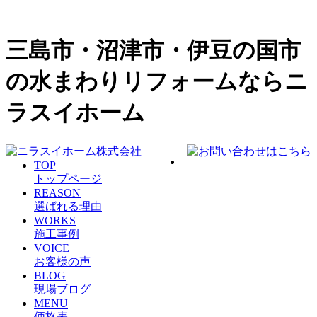
三島市・沼津市・伊豆の国市
の水まわりリフォームならニ
ラスイホーム
TOP
トップページ
REASON
選ばれる理由
WORKS
施工事例
VOICE
お客様の声
BLOG
現場ブログ
MENU
価格表