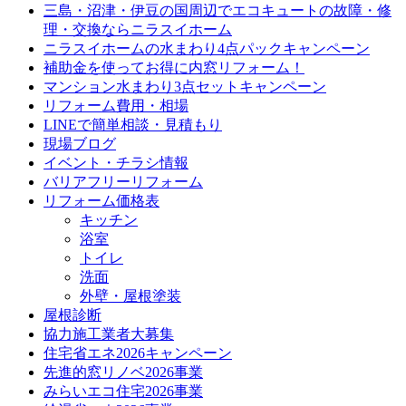
三島・沼津・伊豆の国周辺でエコキュートの故障・修
理・交換ならニラスイホーム
ニラスイホームの水まわり4点パックキャンペーン
補助金を使ってお得に内窓リフォーム！
マンション水まわり3点セットキャンペーン
リフォーム費用・相場
LINEで簡単相談・見積もり
現場ブログ
イベント・チラシ情報
バリアフリーリフォーム
リフォーム価格表
キッチン
浴室
トイレ
洗面
外壁・屋根塗装
屋根診断
協力施工業者大募集
住宅省エネ2026キャンペーン
先進的窓リノベ2026事業
みらいエコ住宅2026事業