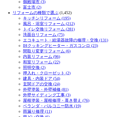
御殿場市 (3)
富士市 (2)
リフォームの種類で選ぶ
(1,452)
キッチンリフォーム (195)
風呂・浴室リフォーム (212)
トイレ交換リフォーム (281)
洗面台リフォーム (75)
エコキュート・給湯器故障の修理・交換 (131)
IHクッキングヒーター・ガスコンロ (23)
間取り変更リフォーム (6)
内装リフォーム (96)
和室リフォーム (22)
照明交換 (2)
押入れ・クローゼット (2)
建具・内装ドア (54)
玄関ドアの交換 (24)
外壁塗装・外壁補修 (81)
外壁サイディング工事 (3)
屋根塗装・屋根修理・葺き替え (76)
ベランダ・バルコニー防水 (19)
雨漏り修理 (11)
雨どい交換 (6)