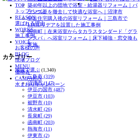
TOP
築40年以上の団地で浴室・給湯器リフォーム｜バ
トップページ
ランス釜を撤去して快適な浴室へ｜沼津市
REASON
中古住宅購入後の浴室リフォーム｜三島市で
選ばれる理由
LIXILリデアを設置した施工事例
WORKS
函南町｜在来浴室からタカラスタンダード「グラ
施工事例
ンスパ」へ浴室リフォーム｜床下補強・窓交換も
VOICE
実施
お客様の声
BLOG
カテゴリー
現場ブログ
MENU
地域で選ぶ
(1,340)
価格表
三島市 (319)
CAMPAIGN
沼津市 (147)
水まわりキャンペーン
伊豆の国市 (487)
伊豆市 (103)
裾野市 (10)
清水町 (26)
長泉町 (29)
函南町 (203)
熱海市 (11)
伊東市 (2)