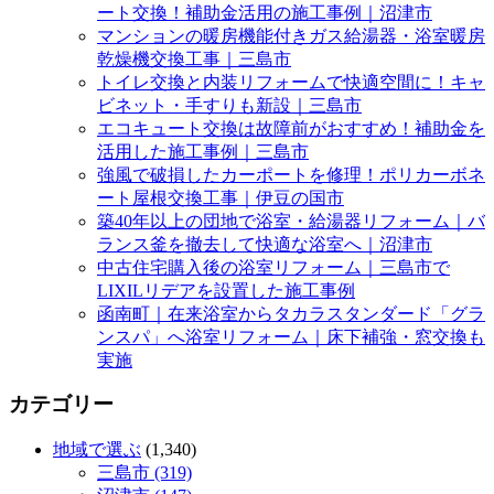
ート交換！補助金活用の施工事例｜沼津市
マンションの暖房機能付きガス給湯器・浴室暖房
乾燥機交換工事｜三島市
トイレ交換と内装リフォームで快適空間に！キャ
ビネット・手すりも新設｜三島市
エコキュート交換は故障前がおすすめ！補助金を
活用した施工事例｜三島市
強風で破損したカーポートを修理！ポリカーボネ
ート屋根交換工事｜伊豆の国市
築40年以上の団地で浴室・給湯器リフォーム｜バ
ランス釜を撤去して快適な浴室へ｜沼津市
中古住宅購入後の浴室リフォーム｜三島市で
LIXILリデアを設置した施工事例
函南町｜在来浴室からタカラスタンダード「グラ
ンスパ」へ浴室リフォーム｜床下補強・窓交換も
実施
カテゴリー
地域で選ぶ
(1,340)
三島市 (319)