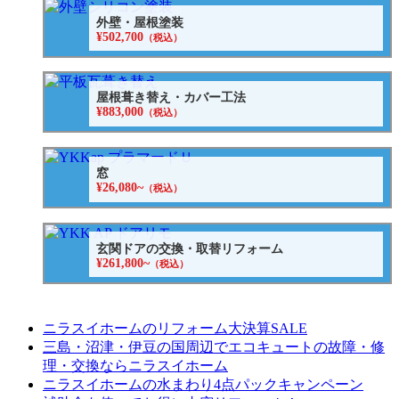
外壁・屋根塗装
¥502,700
（税込）
屋根葺き替え・カバー工法
¥883,000
（税込）
窓
¥26,080~
（税込）
玄関ドアの交換・取替リフォーム
¥261,800~
（税込）
ニラスイホームのリフォーム大決算SALE
三島・沼津・伊豆の国周辺でエコキュートの故障・修
理・交換ならニラスイホーム
ニラスイホームの水まわり4点パックキャンペーン