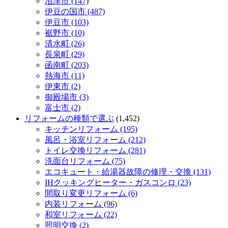
沼津市 (147)
伊豆の国市 (487)
伊豆市 (103)
裾野市 (10)
清水町 (26)
長泉町 (29)
函南町 (203)
熱海市 (11)
伊東市 (2)
御殿場市 (3)
富士市 (2)
リフォームの種類で選ぶ
(1,452)
キッチンリフォーム (195)
風呂・浴室リフォーム (212)
トイレ交換リフォーム (281)
洗面台リフォーム (75)
エコキュート・給湯器故障の修理・交換 (131)
IHクッキングヒーター・ガスコンロ (23)
間取り変更リフォーム (6)
内装リフォーム (96)
和室リフォーム (22)
照明交換 (2)