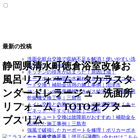
最新の投稿
洗面化粧台交換で収納不足を解消！使いやすい洗
静岡県清水町徳倉浴室改修お
面空間へ｜函南町
キッチンの排水が詰まった！原因は油！
風呂リフォーム・タカラスタ
ヒートポンプ配管の水漏れをきっかけにエコキュ
ート交換！補助金活用の施工事例｜沼津市
ンダードレラージュ・洗面所
マンションの暖房機能付きガス給湯器・浴室暖房
乾燥機交換工事｜三島市
リフォーム・TOTOオクター
トイレ交換と内装リフォームで快適空間に！キャ
ビネット・手すりも新設｜三島市
エコキュート交換は故障前がおすすめ！補助金を
ブスリム
活用した施工事例｜三島市
強風で破損したカーポートを修理！ポリカーボネ
ート屋根交換工事｜伊豆の国市