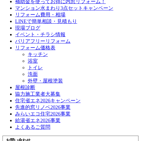
補助金を使ってお得に内窓リフォーム！
マンション水まわり3点セットキャンペーン
リフォーム費用・相場
LINEで簡単相談・見積もり
現場ブログ
イベント・チラシ情報
バリアフリーリフォーム
リフォーム価格表
キッチン
浴室
トイレ
洗面
外壁・屋根塗装
屋根診断
協力施工業者大募集
住宅省エネ2026キャンペーン
先進的窓リノベ2026事業
みらいエコ住宅2026事業
給湯省エネ2026事業
よくあるご質問
お問い合わせ