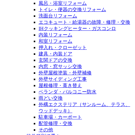
風呂・浴室リフォーム
トイレ・便器の交換リフォーム
洗面台リフォーム
エコキュート・給湯器の故障・修理・交換
IHクッキングヒーター・ガスコンロ
内装リフォーム
和室リフォーム
押入れ・クローゼット
建具・内装ドア
玄関ドアの交換
内窓・窓サッシ交換
外壁屋根塗装・外壁補修
外壁サイディング工事
屋根修理・葺き替え
ベランダ・バルコニー防水
雨どい交換
外構エクステリア（サンルーム、テラス、
ウッドデッキ）
駐車場・カーポート
配管修理・交換
その他