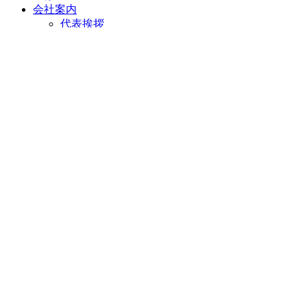
会社案内
代表挨拶
会社概要
企業理念
アクセスマップ
リフォームショールーム
ニラスイホーム 伊豆の国韮山店
ニラスイホーム 三島店
スタッフ紹介
採用情報
求職者向け 社長インタビュー
施工事例
施工事例一覧
地域で選ぶ
三島市
沼津市
伊豆の国市
伊豆市
清水町