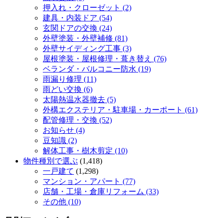
押入れ・クローゼット (2)
建具・内装ドア (54)
玄関ドアの交換 (24)
外壁塗装・外壁補修 (81)
外壁サイディング工事 (3)
屋根塗装・屋根修理・葺き替え (76)
ベランダ・バルコニー防水 (19)
雨漏り修理 (11)
雨どい交換 (6)
太陽熱温水器撤去 (5)
外構エクステリア・駐車場・カーポート (61)
配管修理・交換 (52)
お知らせ (4)
豆知識 (2)
解体工事・樹木剪定 (10)
物件種別で選ぶ
(1,418)
一戸建て
(1,298)
マンション・アパート (77)
店舗・工場・倉庫リフォーム (33)
その他 (10)