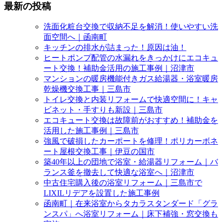
最新の投稿
洗面化粧台交換で収納不足を解消！使いやすい洗
面空間へ｜函南町
キッチンの排水が詰まった！原因は油！
ヒートポンプ配管の水漏れをきっかけにエコキュ
ート交換！補助金活用の施工事例｜沼津市
マンションの暖房機能付きガス給湯器・浴室暖房
乾燥機交換工事｜三島市
トイレ交換と内装リフォームで快適空間に！キャ
ビネット・手すりも新設｜三島市
エコキュート交換は故障前がおすすめ！補助金を
活用した施工事例｜三島市
強風で破損したカーポートを修理！ポリカーボネ
ート屋根交換工事｜伊豆の国市
築40年以上の団地で浴室・給湯器リフォーム｜バ
ランス釜を撤去して快適な浴室へ｜沼津市
中古住宅購入後の浴室リフォーム｜三島市で
LIXILリデアを設置した施工事例
函南町｜在来浴室からタカラスタンダード「グラ
ンスパ」へ浴室リフォーム｜床下補強・窓交換も