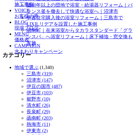
施工事例
築40年以上の団地で浴室・給湯器リフォーム｜バ
VOICE
ランス釜を撤去して快適な浴室へ｜沼津市
お客様の声
中古住宅購入後の浴室リフォーム｜三島市で
BLOG
LIXILリデアを設置した施工事例
現場ブログ
函南町｜在来浴室からタカラスタンダード「グラ
MENU
ンスパ」へ浴室リフォーム｜床下補強・窓交換も
価格表
実施
CAMPAIGN
水まわりキャンペーン
カテゴリー
地域で選ぶ
(1,340)
三島市 (319)
沼津市 (147)
伊豆の国市 (487)
伊豆市 (103)
裾野市 (10)
清水町 (26)
長泉町 (29)
函南町 (203)
熱海市 (11)
伊東市 (2)