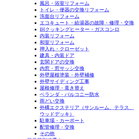
風呂・浴室リフォーム
トイレ・便器の交換リフォーム
洗面台リフォーム
エコキュート・給湯器の故障・修理・交換
IHクッキングヒーター・ガスコンロ
内装リフォーム
和室リフォーム
押入れ・クローゼット
建具・内装ドア
玄関ドアの交換
内窓・窓サッシ交換
外壁屋根塗装・外壁補修
外壁サイディング工事
屋根修理・葺き替え
ベランダ・バルコニー防水
雨どい交換
外構エクステリア（サンルーム、テラス、
ウッドデッキ）
駐車場・カーポート
配管修理・交換
その他