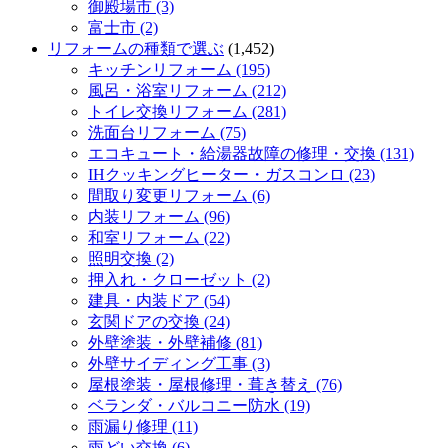
御殿場市 (3)
富士市 (2)
リフォームの種類で選ぶ
(1,452)
キッチンリフォーム (195)
風呂・浴室リフォーム (212)
トイレ交換リフォーム (281)
洗面台リフォーム (75)
エコキュート・給湯器故障の修理・交換 (131)
IHクッキングヒーター・ガスコンロ (23)
間取り変更リフォーム (6)
内装リフォーム (96)
和室リフォーム (22)
照明交換 (2)
押入れ・クローゼット (2)
建具・内装ドア (54)
玄関ドアの交換 (24)
外壁塗装・外壁補修 (81)
外壁サイディング工事 (3)
屋根塗装・屋根修理・葺き替え (76)
ベランダ・バルコニー防水 (19)
雨漏り修理 (11)
雨どい交換 (6)