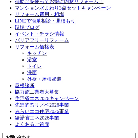
補助金を使ってお得に内窓リフォーム！
マンション水まわり3点セットキャンペーン
リフォーム費用・相場
LINEで簡単相談・見積もり
現場ブログ
イベント・チラシ情報
バリアフリーリフォーム
リフォーム価格表
キッチン
浴室
トイレ
洗面
外壁・屋根塗装
屋根診断
協力施工業者大募集
住宅省エネ2026キャンペーン
先進的窓リノベ2026事業
みらいエコ住宅2026事業
給湯省エネ2026事業
よくあるご質問
お問い合わせ