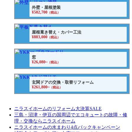
外壁・屋根塗装
¥502,700
（税込）
屋根葺き替え・カバー工法
¥883,000
（税込）
窓
¥26,080~
（税込）
玄関ドアの交換・取替リフォーム
¥261,800~
（税込）
ニラスイホームのリフォーム大決算SALE
三島・沼津・伊豆の国周辺でエコキュートの故障・修
理・交換ならニラスイホーム
ニラスイホームの水まわり4点パックキャンペーン