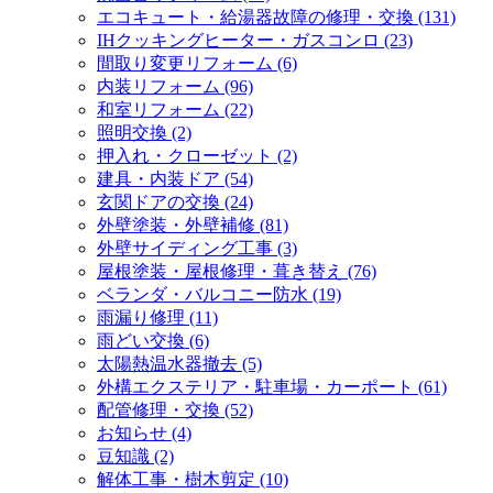
エコキュート・給湯器故障の修理・交換 (131)
IHクッキングヒーター・ガスコンロ (23)
間取り変更リフォーム (6)
内装リフォーム (96)
和室リフォーム (22)
照明交換 (2)
押入れ・クローゼット (2)
建具・内装ドア (54)
玄関ドアの交換 (24)
外壁塗装・外壁補修 (81)
外壁サイディング工事 (3)
屋根塗装・屋根修理・葺き替え (76)
ベランダ・バルコニー防水 (19)
雨漏り修理 (11)
雨どい交換 (6)
太陽熱温水器撤去 (5)
外構エクステリア・駐車場・カーポート (61)
配管修理・交換 (52)
お知らせ (4)
豆知識 (2)
解体工事・樹木剪定 (10)