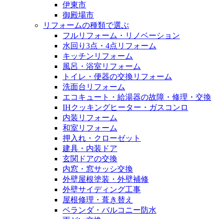
伊東市
御殿場市
リフォームの種類で選ぶ
フルリフォーム・リノベーション
水回り3点・4点リフォーム
キッチンリフォーム
風呂・浴室リフォーム
トイレ・便器の交換リフォーム
洗面台リフォーム
エコキュート・給湯器の故障・修理・交換
IHクッキングヒーター・ガスコンロ
内装リフォーム
和室リフォーム
押入れ・クローゼット
建具・内装ドア
玄関ドアの交換
内窓・窓サッシ交換
外壁屋根塗装・外壁補修
外壁サイディング工事
屋根修理・葺き替え
ベランダ・バルコニー防水