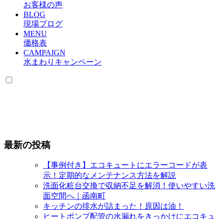
お客様の声
BLOG
現場ブログ
MENU
価格表
CAMPAIGN
水まわりキャンペーン
最新の投稿
【事例付き】エコキュートにエラーコードが表
示！定期的なメンテナンス方法を解説
洗面化粧台交換で収納不足を解消！使いやすい洗
面空間へ｜函南町
キッチンの排水が詰まった！原因は油！
ヒートポンプ配管の水漏れをきっかけにエコキュ