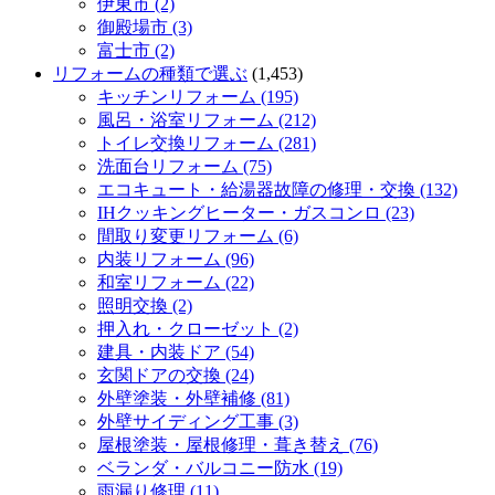
伊東市 (2)
御殿場市 (3)
富士市 (2)
リフォームの種類で選ぶ
(1,453)
キッチンリフォーム (195)
風呂・浴室リフォーム (212)
トイレ交換リフォーム (281)
洗面台リフォーム (75)
エコキュート・給湯器故障の修理・交換 (132)
IHクッキングヒーター・ガスコンロ (23)
間取り変更リフォーム (6)
内装リフォーム (96)
和室リフォーム (22)
照明交換 (2)
押入れ・クローゼット (2)
建具・内装ドア (54)
玄関ドアの交換 (24)
外壁塗装・外壁補修 (81)
外壁サイディング工事 (3)
屋根塗装・屋根修理・葺き替え (76)
ベランダ・バルコニー防水 (19)
雨漏り修理 (11)