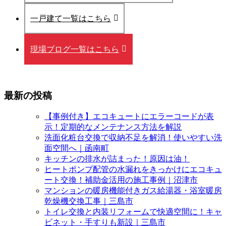
一戸建て一覧はこちら
現場ブログ一覧はこちら
最新の投稿
【事例付き】エコキュートにエラーコードが表
示！定期的なメンテナンス方法を解説
洗面化粧台交換で収納不足を解消！使いやすい洗
面空間へ｜函南町
キッチンの排水が詰まった！原因は油！
ヒートポンプ配管の水漏れをきっかけにエコキュ
ート交換！補助金活用の施工事例｜沼津市
マンションの暖房機能付きガス給湯器・浴室暖房
乾燥機交換工事｜三島市
トイレ交換と内装リフォームで快適空間に！キャ
ビネット・手すりも新設｜三島市