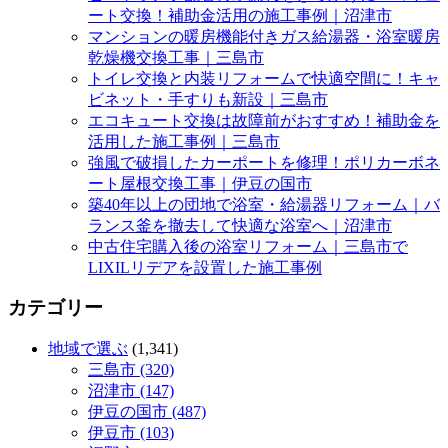
ート交換！補助金活用の施工事例｜沼津市
マンションの暖房機能付きガス給湯器・浴室暖房
乾燥機交換工事｜三島市
トイレ交換と内装リフォームで快適空間に！キャ
ビネット・手すりも新設｜三島市
エコキュート交換は故障前がおすすめ！補助金を
活用した施工事例｜三島市
強風で破損したカーポートを修理！ポリカーボネ
ート屋根交換工事｜伊豆の国市
築40年以上の団地で浴室・給湯器リフォーム｜バ
ランス釜を撤去して快適な浴室へ｜沼津市
中古住宅購入後の浴室リフォーム｜三島市で
LIXILリデアを設置した施工事例
カテゴリー
地域で選ぶ
(1,341)
三島市 (320)
沼津市 (147)
伊豆の国市 (487)
伊豆市 (103)