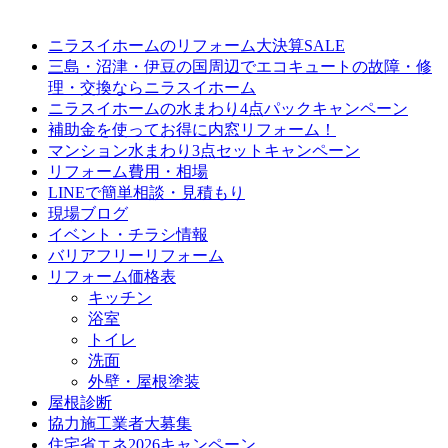
ニラスイホームのリフォーム大決算SALE
三島・沼津・伊豆の国周辺でエコキュートの故障・修
理・交換ならニラスイホーム
ニラスイホームの水まわり4点パックキャンペーン
補助金を使ってお得に内窓リフォーム！
マンション水まわり3点セットキャンペーン
リフォーム費用・相場
LINEで簡単相談・見積もり
現場ブログ
イベント・チラシ情報
バリアフリーリフォーム
リフォーム価格表
キッチン
浴室
トイレ
洗面
外壁・屋根塗装
屋根診断
協力施工業者大募集
住宅省エネ2026キャンペーン