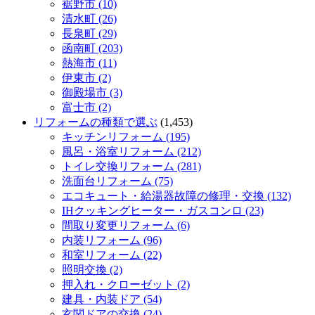
裾野市 (10)
清水町 (26)
長泉町 (29)
函南町 (203)
熱海市 (11)
伊東市 (2)
御殿場市 (3)
富士市 (2)
リフォームの種類で選ぶ
(1,453)
キッチンリフォーム (195)
風呂・浴室リフォーム (212)
トイレ交換リフォーム (281)
洗面台リフォーム (75)
エコキュート・給湯器故障の修理・交換 (132)
IHクッキングヒーター・ガスコンロ (23)
間取り変更リフォーム (6)
内装リフォーム (96)
和室リフォーム (22)
照明交換 (2)
押入れ・クローゼット (2)
建具・内装ドア (54)
玄関ドアの交換 (24)