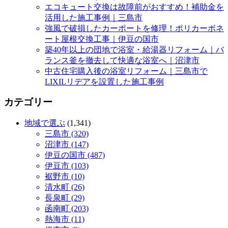
エコキュート交換は故障前がおすすめ！補助金を
活用した施工事例｜三島市
強風で破損したカーポートを修理！ポリカーボネ
ート屋根交換工事｜伊豆の国市
築40年以上の団地で浴室・給湯器リフォーム｜バ
ランス釜を撤去して快適な浴室へ｜沼津市
中古住宅購入後の浴室リフォーム｜三島市で
LIXILリデアを設置した施工事例
カテゴリー
地域で選ぶ
(1,341)
三島市 (320)
沼津市 (147)
伊豆の国市 (487)
伊豆市 (103)
裾野市 (10)
清水町 (26)
長泉町 (29)
函南町 (203)
熱海市 (11)