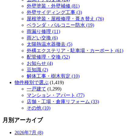
外壁塗装・外壁補修 (81)
外壁サイディング工事 (3)
屋根塗装・屋根修理・葺き替え (76)
ベランダ・バルコニー防水 (19)
雨漏り修理 (11)
雨どい交換 (6)
太陽熱温水器撤去 (5)
外構エクステリア・駐車場・カーポート (61)
配管修理・交換 (52)
お知らせ (4)
豆知識 (2)
解体工事・樹木剪定 (10)
物件種別で選ぶ
(1,419)
一戸建て
(1,299)
マンション・アパート (77)
店舗・工場・倉庫リフォーム (33)
その他 (10)
月別アーカイブ
2026年7月 (8)