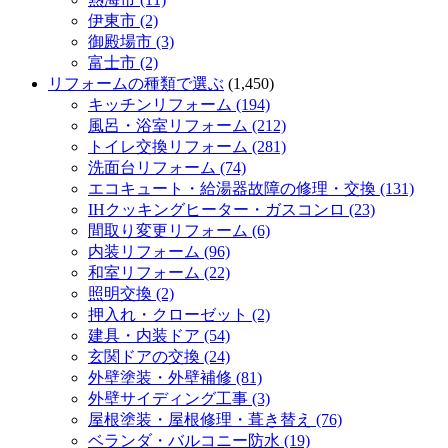
伊東市 (2)
御殿場市 (3)
富士市 (2)
リフォームの種類で選ぶ
(1,450)
キッチンリフォーム (194)
風呂・浴室リフォーム (212)
トイレ交換リフォーム (281)
洗面台リフォーム (74)
エコキュート・給湯器故障の修理・交換 (131)
IHクッキングヒーター・ガスコンロ (23)
間取り変更リフォーム (6)
内装リフォーム (96)
和室リフォーム (22)
照明交換 (2)
押入れ・クローゼット (2)
建具・内装ドア (54)
玄関ドアの交換 (24)
外壁塗装・外壁補修 (81)
外壁サイディング工事 (3)
屋根塗装・屋根修理・葺き替え (76)
ベランダ・バルコニー防水 (19)