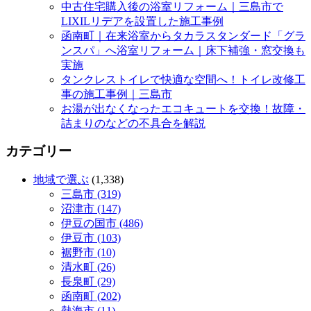
中古住宅購入後の浴室リフォーム｜三島市で
LIXILリデアを設置した施工事例
函南町｜在来浴室からタカラスタンダード「グラ
ンスパ」へ浴室リフォーム｜床下補強・窓交換も
実施
タンクレストイレで快適な空間へ！トイレ改修工
事の施工事例｜三島市
お湯が出なくなったエコキュートを交換！故障・
詰まりのなどの不具合を解説
カテゴリー
地域で選ぶ
(1,338)
三島市 (319)
沼津市 (147)
伊豆の国市 (486)
伊豆市 (103)
裾野市 (10)
清水町 (26)
長泉町 (29)
函南町 (202)
熱海市 (11)