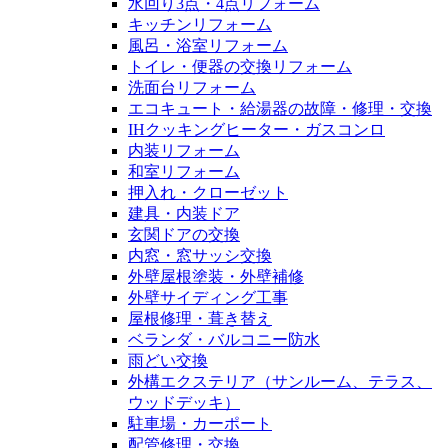
水回り3点・4点リフォーム
キッチンリフォーム
風呂・浴室リフォーム
トイレ・便器の交換リフォーム
洗面台リフォーム
エコキュート・給湯器の故障・修理・交換
IHクッキングヒーター・ガスコンロ
内装リフォーム
和室リフォーム
押入れ・クローゼット
建具・内装ドア
玄関ドアの交換
内窓・窓サッシ交換
外壁屋根塗装・外壁補修
外壁サイディング工事
屋根修理・葺き替え
ベランダ・バルコニー防水
雨どい交換
外構エクステリア（サンルーム、テラス、
ウッドデッキ）
駐車場・カーポート
配管修理・交換