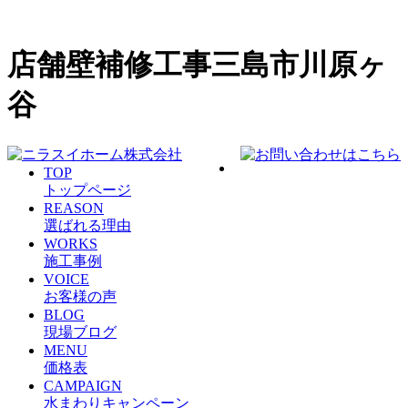
店舗壁補修工事三島市川原ヶ
谷
TOP
トップページ
REASON
選ばれる理由
WORKS
施工事例
VOICE
お客様の声
BLOG
現場ブログ
MENU
価格表
CAMPAIGN
水まわりキャンペーン