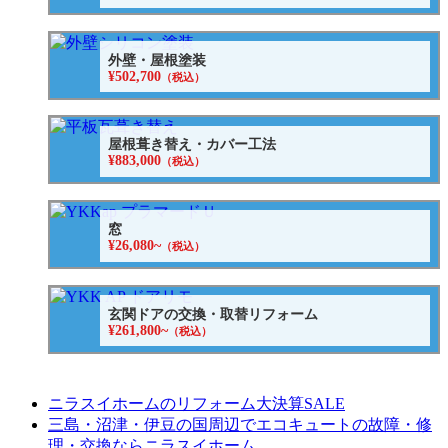
外壁・屋根塗装
¥502,700
（税込）
屋根葺き替え・カバー工法
¥883,000
（税込）
窓
¥26,080~
（税込）
玄関ドアの交換・取替リフォーム
¥261,800~
（税込）
ニラスイホームのリフォーム大決算SALE
三島・沼津・伊豆の国周辺でエコキュートの故障・修
理・交換ならニラスイホーム