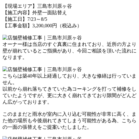
【現場エリア】三島市川原ヶ谷
【施工内容】外壁一面貼替え
【施工日】7/23～8/5
【工事金額】3,200,000円（税込み）
オーナー様は当店のすぐ真裏に住まれており、
近所の方より
壁が崩れているとご指摘があり、
今回ご相談を頂いた流れに
なります。
こちらは築40年以上経過しており、
大きな修繕は行っていま
せん。
以前から崩れ落ちてきていた為
コーキングを打って補修をし
ていたようですが、
更に大きく崩れてきており隙間が
どんど
ん広がっております。
このままだと雨水が室内に入り込む
可能性が非常に高く、ま
た他の場所も
今後崩れてきてしまう可能性がある為、
こちら
の一面の張替えをご提案いたしました。