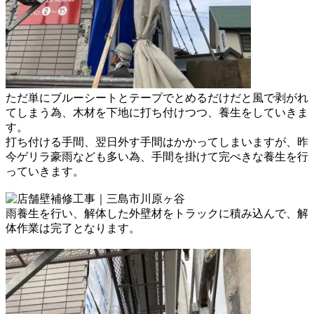
ただ単にブルーシートとテープで
とめるだけだと風で剥がれ
てしまう為、
木材を下地に打ち付けつつ、
養生をしていきま
す。
打ち付ける手間、翌日外す手間は
かかってしまいますが、
昨
今ゲリラ豪雨なども多い為、
手間を掛けて完ぺきな養生を
行
っていきます。
雨養生を行い、解体した外壁材を
トラックに積み込んで、解
体作業は
完了となります。