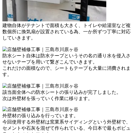
建物自体がテナントで面積も大きく、
トイレや給湯室など複
数個所に
換気扇が設置されている為、
一か所ずつ丁寧に対応
していきます。
防水シート自体は防水テープという
その名の通り水を侵入さ
せないテープを
用いて繋ぎこんでいきます。
これだけの面積なので、シートもテープも
大量に消費されま
す。
該当面全体への防水シートの張り込みが
完了しました。
次は外壁材を張っていく
作業に移ります。
外壁材の張り込みを行っています。
今回使用する外壁材は窯業系サイディングという
外壁材で、
セメントや石灰を混ぜて
作られている、今日本で最もポピュ