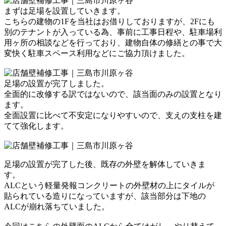
まずは足場を設置していきます。
こちらの建物の1Fを当社はお借りしておりますが、
2Fにも
別のテナントが入っている為、
事前に工事日程や、駐車場利
用ヶ所の
相談などを行っており、建物自体の
修繕との事で大
変快く駐車スペース利用などに
ご協力頂けました。
足場の設置が完了しました。
全面的に改修する訳ではないので、
該当面のみの設置となり
ます。
全面設置に比べて不安定になりやすいので、
支えの支柱を建
てて強化します。
足場の設置が完了した後、
既存の外壁を解体していきま
す。
ALCという軽量発報コンクリートの外壁材の
上にタイルが
貼られている造りになっていますが、
該当部分は下地の
ALCが崩れ落ちていました。