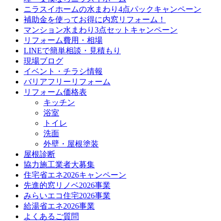
ニラスイホームの水まわり4点パックキャンペーン
補助金を使ってお得に内窓リフォーム！
マンション水まわり3点セットキャンペーン
リフォーム費用・相場
LINEで簡単相談・見積もり
現場ブログ
イベント・チラシ情報
バリアフリーリフォーム
リフォーム価格表
キッチン
浴室
トイレ
洗面
外壁・屋根塗装
屋根診断
協力施工業者大募集
住宅省エネ2026キャンペーン
先進的窓リノベ2026事業
みらいエコ住宅2026事業
給湯省エネ2026事業
よくあるご質問