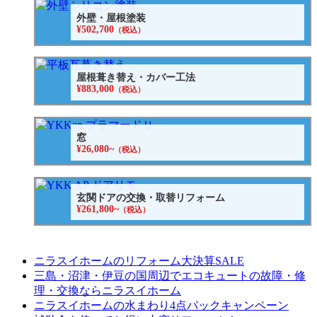
外壁・屋根塗装
¥502,700
（税込）
屋根葺き替え・カバー工法
¥883,000
（税込）
窓
¥26,080~
（税込）
玄関ドアの交換・取替リフォーム
¥261,800~
（税込）
ニラスイホームのリフォーム大決算SALE
三島・沼津・伊豆の国周辺でエコキュートの故障・修
理・交換ならニラスイホーム
ニラスイホームの水まわり4点パックキャンペーン