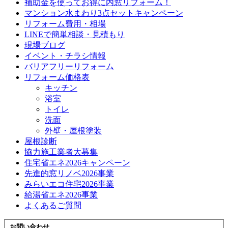
補助金を使ってお得に内窓リフォーム！
マンション水まわり3点セットキャンペーン
リフォーム費用・相場
LINEで簡単相談・見積もり
現場ブログ
イベント・チラシ情報
バリアフリーリフォーム
リフォーム価格表
キッチン
浴室
トイレ
洗面
外壁・屋根塗装
屋根診断
協力施工業者大募集
住宅省エネ2026キャンペーン
先進的窓リノベ2026事業
みらいエコ住宅2026事業
給湯省エネ2026事業
よくあるご質問
お問い合わせ