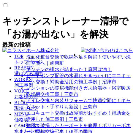
キッチンストレーナー清掃で
「お湯が出ない」を解決
最新の投稿
TOP
洗面化粧台交換で収納不足を解消！使いやすい洗
トップページ
面空間へ｜函南町
REASON
キッチンの排水が詰まった！原因は油！
選ばれる理由
ヒートポンプ配管の水漏れをきっかけにエコキュ
WORKS
ート交換！補助金活用の施工事例｜沼津市
施工事例
マンションの暖房機能付きガス給湯器・浴室暖房
VOICE
乾燥機交換工事｜三島市
お客様の声
トイレ交換と内装リフォームで快適空間に！キャ
BLOG
ビネット・手すりも新設｜三島市
現場ブログ
エコキュート交換は故障前がおすすめ！補助金を
MENU
活用した施工事例｜三島市
価格表
強風で破損したカーポートを修理！ポリカーボネ
CAMPAIGN
水まわりキャンペーン
ート屋根交換工事｜伊豆の国市