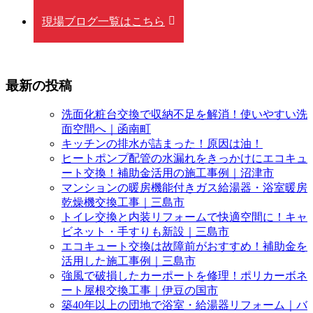
現場ブログ一覧はこちら
最新の投稿
洗面化粧台交換で収納不足を解消！使いやすい洗
面空間へ｜函南町
キッチンの排水が詰まった！原因は油！
ヒートポンプ配管の水漏れをきっかけにエコキュ
ート交換！補助金活用の施工事例｜沼津市
マンションの暖房機能付きガス給湯器・浴室暖房
乾燥機交換工事｜三島市
トイレ交換と内装リフォームで快適空間に！キャ
ビネット・手すりも新設｜三島市
エコキュート交換は故障前がおすすめ！補助金を
活用した施工事例｜三島市
強風で破損したカーポートを修理！ポリカーボネ
ート屋根交換工事｜伊豆の国市
築40年以上の団地で浴室・給湯器リフォーム｜バ