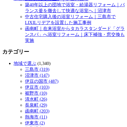
築40年以上の団地で浴室・給湯器リフォーム｜バ
ランス釜を撤去して快適な浴室へ｜沼津市
中古住宅購入後の浴室リフォーム｜三島市で
LIXILリデアを設置した施工事例
函南町｜在来浴室からタカラスタンダード「グラ
ンスパ」へ浴室リフォーム｜床下補強・窓交換も
実施
カテゴリー
地域で選ぶ
(1,340)
三島市 (319)
沼津市 (147)
伊豆の国市 (487)
伊豆市 (103)
裾野市 (10)
清水町 (26)
長泉町 (29)
函南町 (203)
熱海市 (11)
伊東市 (2)