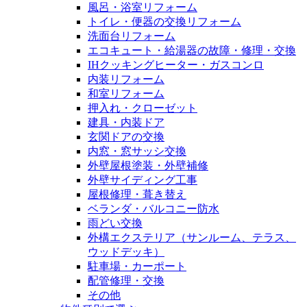
風呂・浴室リフォーム
トイレ・便器の交換リフォーム
洗面台リフォーム
エコキュート・給湯器の故障・修理・交換
IHクッキングヒーター・ガスコンロ
内装リフォーム
和室リフォーム
押入れ・クローゼット
建具・内装ドア
玄関ドアの交換
内窓・窓サッシ交換
外壁屋根塗装・外壁補修
外壁サイディング工事
屋根修理・葺き替え
ベランダ・バルコニー防水
雨どい交換
外構エクステリア（サンルーム、テラス、
ウッドデッキ）
駐車場・カーポート
配管修理・交換
その他