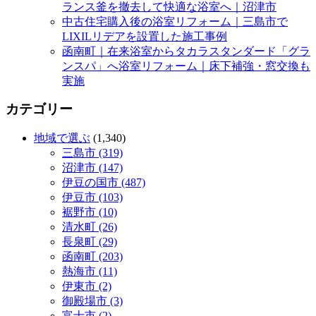
ランス釜を撤去して快適な浴室へ｜沼津市
中古住宅購入後の浴室リフォーム｜三島市で
LIXILリデアを設置した施工事例
函南町｜在来浴室からタカラスタンダード「グラ
ンスパ」へ浴室リフォーム｜床下補強・窓交換も
実施
カテゴリー
地域で選ぶ
(1,340)
三島市 (319)
沼津市 (147)
伊豆の国市 (487)
伊豆市 (103)
裾野市 (10)
清水町 (26)
長泉町 (29)
函南町 (203)
熱海市 (11)
伊東市 (2)
御殿場市 (3)
富士市 (2)