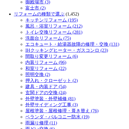
御殿場市 (3)
富士市 (2)
リフォームの種類で選ぶ
(1,452)
キッチンリフォーム (195)
風呂・浴室リフォーム (212)
トイレ交換リフォーム (281)
洗面台リフォーム (75)
エコキュート・給湯器故障の修理・交換 (131)
IHクッキングヒーター・ガスコンロ (23)
間取り変更リフォーム (6)
内装リフォーム (96)
和室リフォーム (22)
照明交換 (2)
押入れ・クローゼット (2)
建具・内装ドア (54)
玄関ドアの交換 (24)
外壁塗装・外壁補修 (81)
外壁サイディング工事 (3)
屋根塗装・屋根修理・葺き替え (76)
ベランダ・バルコニー防水 (19)
雨漏り修理 (11)
雨どい交換 (6)