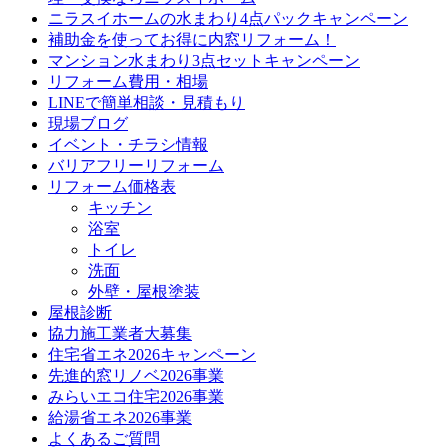
ニラスイホームの水まわり4点パックキャンペーン
補助金を使ってお得に内窓リフォーム！
マンション水まわり3点セットキャンペーン
リフォーム費用・相場
LINEで簡単相談・見積もり
現場ブログ
イベント・チラシ情報
バリアフリーリフォーム
リフォーム価格表
キッチン
浴室
トイレ
洗面
外壁・屋根塗装
屋根診断
協力施工業者大募集
住宅省エネ2026キャンペーン
先進的窓リノベ2026事業
みらいエコ住宅2026事業
給湯省エネ2026事業
よくあるご質問