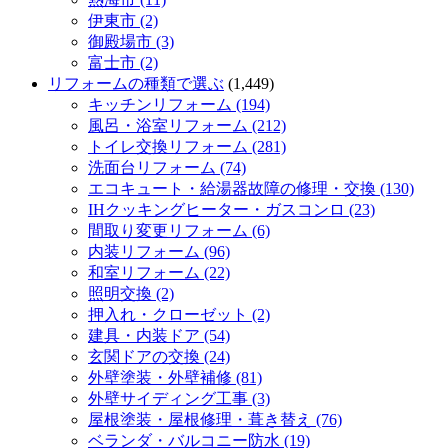
伊東市 (2)
御殿場市 (3)
富士市 (2)
リフォームの種類で選ぶ
(1,449)
キッチンリフォーム (194)
風呂・浴室リフォーム (212)
トイレ交換リフォーム (281)
洗面台リフォーム (74)
エコキュート・給湯器故障の修理・交換 (130)
IHクッキングヒーター・ガスコンロ (23)
間取り変更リフォーム (6)
内装リフォーム (96)
和室リフォーム (22)
照明交換 (2)
押入れ・クローゼット (2)
建具・内装ドア (54)
玄関ドアの交換 (24)
外壁塗装・外壁補修 (81)
外壁サイディング工事 (3)
屋根塗装・屋根修理・葺き替え (76)
ベランダ・バルコニー防水 (19)