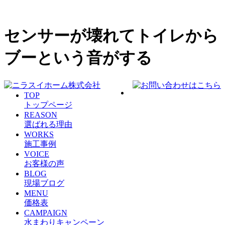
センサーが壊れてトイレから
ブーという音がする
TOP
トップページ
REASON
選ばれる理由
WORKS
施工事例
VOICE
お客様の声
BLOG
現場ブログ
MENU
価格表
CAMPAIGN
水まわりキャンペーン