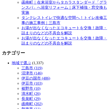
函南町｜在来浴室からタカラスタンダード「グラ
ンスパ」へ浴室リフォーム｜床下補強・窓交換も
実施
タンクレストイレで快適な空間へ！トイレ改修工
事の施工事例｜三島市
お湯が出なくなったエコキュートを交換！故障・
詰まりのなどの不具合を解説
お湯が出なくなったエコキュートを交換！故障・
詰まりのなどの不具合を解説
カテゴリー
地域で選ぶ
(1,337)
三島市 (319)
沼津市 (146)
伊豆の国市 (486)
伊豆市 (103)
裾野市 (10)
清水町 (26)
長泉町 (29)
函南町 (202)
熱海市 (11)