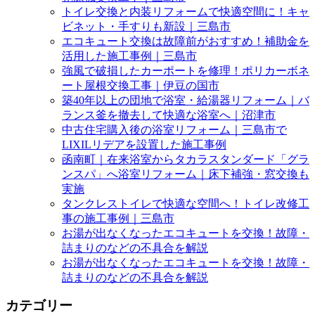
トイレ交換と内装リフォームで快適空間に！キャ
ビネット・手すりも新設｜三島市
エコキュート交換は故障前がおすすめ！補助金を
活用した施工事例｜三島市
強風で破損したカーポートを修理！ポリカーボネ
ート屋根交換工事｜伊豆の国市
築40年以上の団地で浴室・給湯器リフォーム｜バ
ランス釜を撤去して快適な浴室へ｜沼津市
中古住宅購入後の浴室リフォーム｜三島市で
LIXILリデアを設置した施工事例
函南町｜在来浴室からタカラスタンダード「グラ
ンスパ」へ浴室リフォーム｜床下補強・窓交換も
実施
タンクレストイレで快適な空間へ！トイレ改修工
事の施工事例｜三島市
お湯が出なくなったエコキュートを交換！故障・
詰まりのなどの不具合を解説
お湯が出なくなったエコキュートを交換！故障・
詰まりのなどの不具合を解説
カテゴリー