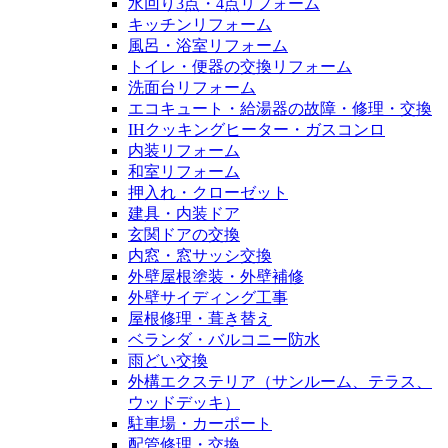
水回り3点・4点リフォーム
キッチンリフォーム
風呂・浴室リフォーム
トイレ・便器の交換リフォーム
洗面台リフォーム
エコキュート・給湯器の故障・修理・交換
IHクッキングヒーター・ガスコンロ
内装リフォーム
和室リフォーム
押入れ・クローゼット
建具・内装ドア
玄関ドアの交換
内窓・窓サッシ交換
外壁屋根塗装・外壁補修
外壁サイディング工事
屋根修理・葺き替え
ベランダ・バルコニー防水
雨どい交換
外構エクステリア（サンルーム、テラス、
ウッドデッキ）
駐車場・カーポート
配管修理・交換