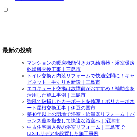
最新の投稿
マンションの暖房機能付きガス給湯器・浴室暖房
乾燥機交換工事｜三島市
トイレ交換と内装リフォームで快適空間に！キャ
ビネット・手すりも新設｜三島市
エコキュート交換は故障前がおすすめ！補助金を
活用した施工事例｜三島市
強風で破損したカーポートを修理！ポリカーボネ
ート屋根交換工事｜伊豆の国市
築40年以上の団地で浴室・給湯器リフォーム｜バ
ランス釜を撤去して快適な浴室へ｜沼津市
中古住宅購入後の浴室リフォーム｜三島市で
LIXILリデアを設置した施工事例