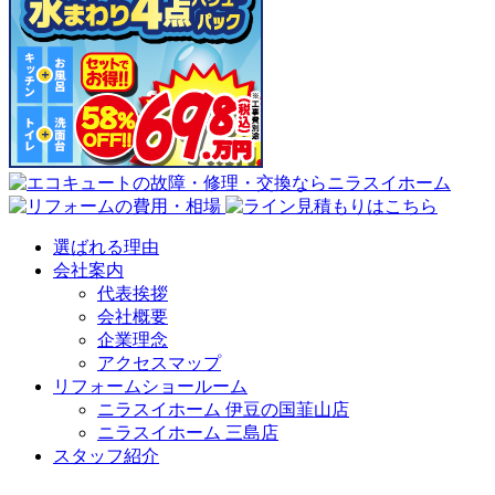
選ばれる理由
会社案内
代表挨拶
会社概要
企業理念
アクセスマップ
リフォームショールーム
ニラスイホーム 伊豆の国韮山店
ニラスイホーム 三島店
スタッフ紹介
採用情報