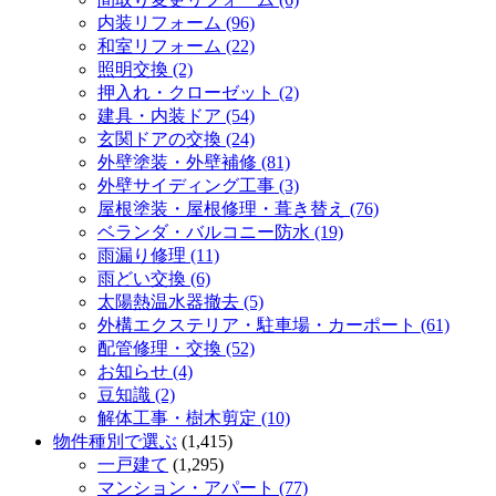
内装リフォーム (96)
和室リフォーム (22)
照明交換 (2)
押入れ・クローゼット (2)
建具・内装ドア (54)
玄関ドアの交換 (24)
外壁塗装・外壁補修 (81)
外壁サイディング工事 (3)
屋根塗装・屋根修理・葺き替え (76)
ベランダ・バルコニー防水 (19)
雨漏り修理 (11)
雨どい交換 (6)
太陽熱温水器撤去 (5)
外構エクステリア・駐車場・カーポート (61)
配管修理・交換 (52)
お知らせ (4)
豆知識 (2)
解体工事・樹木剪定 (10)
物件種別で選ぶ
(1,415)
一戸建て
(1,295)
マンション・アパート (77)