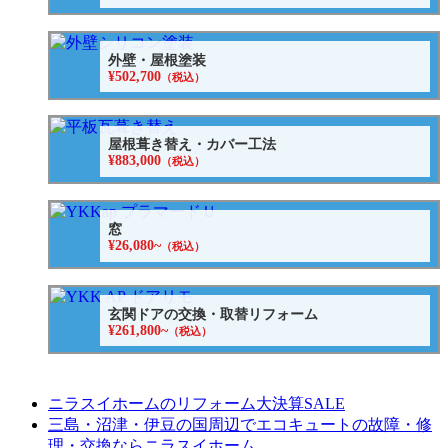
外壁・屋根塗装
¥502,700
（税込）
屋根葺き替え・カバー工法
¥883,000
（税込）
窓
¥26,080~
（税込）
玄関ドアの交換・取替リフォーム
¥261,800~
（税込）
ニラスイホームのリフォーム大決算SALE
三島・沼津・伊豆の国周辺でエコキュートの故障・修
理・交換ならニラスイホーム