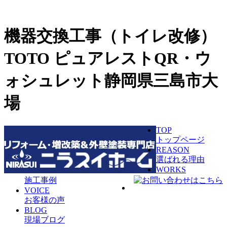
機器交換工事（トイレ改修）
TOTO ピュアレストQR・ウ
ォシュレット静岡県三島市大
場
TOP
トップページ
REASON
選ばれる理由
WORKS
施工事例
VOICE
お客様の声
BLOG
現場ブログ