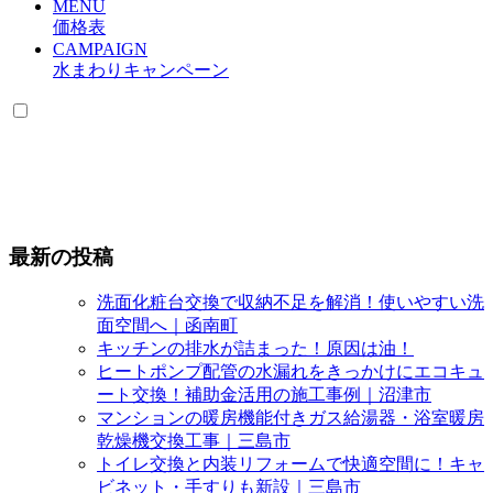
MENU
価格表
CAMPAIGN
水まわりキャンペーン
最新の投稿
洗面化粧台交換で収納不足を解消！使いやすい洗
面空間へ｜函南町
キッチンの排水が詰まった！原因は油！
ヒートポンプ配管の水漏れをきっかけにエコキュ
ート交換！補助金活用の施工事例｜沼津市
マンションの暖房機能付きガス給湯器・浴室暖房
乾燥機交換工事｜三島市
トイレ交換と内装リフォームで快適空間に！キャ
ビネット・手すりも新設｜三島市