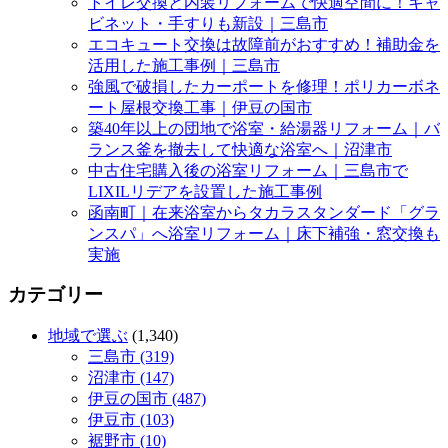
トイレ交換と内装リフォームで快適空間に！キャ
ビネット・手すりも新設｜三島市
エコキュート交換は故障前がおすすめ！補助金を
活用した施工事例｜三島市
強風で破損したカーポートを修理！ポリカーボネ
ート屋根交換工事｜伊豆の国市
築40年以上の団地で浴室・給湯器リフォーム｜バ
ランス釜を撤去して快適な浴室へ｜沼津市
中古住宅購入後の浴室リフォーム｜三島市で
LIXILリデアを設置した施工事例
函南町｜在来浴室からタカラスタンダード「グラ
ンスパ」へ浴室リフォーム｜床下補強・窓交換も
実施
カテゴリー
地域で選ぶ
(1,340)
三島市 (319)
沼津市 (147)
伊豆の国市 (487)
伊豆市 (103)
裾野市 (10)