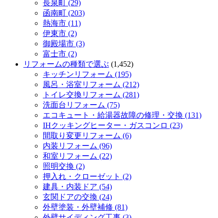
長泉町 (29)
函南町 (203)
熱海市 (11)
伊東市 (2)
御殿場市 (3)
富士市 (2)
リフォームの種類で選ぶ
(1,452)
キッチンリフォーム (195)
風呂・浴室リフォーム (212)
トイレ交換リフォーム (281)
洗面台リフォーム (75)
エコキュート・給湯器故障の修理・交換 (131)
IHクッキングヒーター・ガスコンロ (23)
間取り変更リフォーム (6)
内装リフォーム (96)
和室リフォーム (22)
照明交換 (2)
押入れ・クローゼット (2)
建具・内装ドア (54)
玄関ドアの交換 (24)
外壁塗装・外壁補修 (81)
外壁サイディング工事 (3)