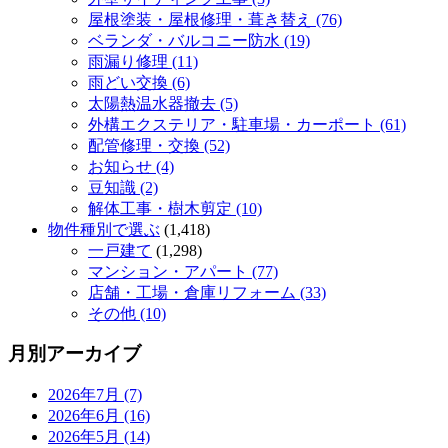
屋根塗装・屋根修理・葺き替え (76)
ベランダ・バルコニー防水 (19)
雨漏り修理 (11)
雨どい交換 (6)
太陽熱温水器撤去 (5)
外構エクステリア・駐車場・カーポート (61)
配管修理・交換 (52)
お知らせ (4)
豆知識 (2)
解体工事・樹木剪定 (10)
物件種別で選ぶ
(1,418)
一戸建て
(1,298)
マンション・アパート (77)
店舗・工場・倉庫リフォーム (33)
その他 (10)
月別アーカイブ
2026年7月 (7)
2026年6月 (16)
2026年5月 (14)