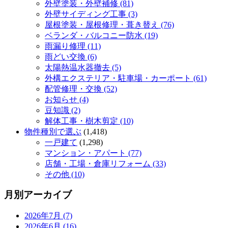
外壁塗装・外壁補修 (81)
外壁サイディング工事 (3)
屋根塗装・屋根修理・葺き替え (76)
ベランダ・バルコニー防水 (19)
雨漏り修理 (11)
雨どい交換 (6)
太陽熱温水器撤去 (5)
外構エクステリア・駐車場・カーポート (61)
配管修理・交換 (52)
お知らせ (4)
豆知識 (2)
解体工事・樹木剪定 (10)
物件種別で選ぶ
(1,418)
一戸建て
(1,298)
マンション・アパート (77)
店舗・工場・倉庫リフォーム (33)
その他 (10)
月別アーカイブ
2026年7月 (7)
2026年6月 (16)