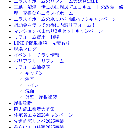
ニラスイホームのリフォーム大決算SALE
三島・沼津・伊豆の国周辺でエコキュートの故障・修
理・交換ならニラスイホーム
ニラスイホームの水まわり4点パックキャンペーン
補助金を使ってお得に内窓リフォーム！
マンション水まわり3点セットキャンペーン
リフォーム費用・相場
LINEで簡単相談・見積もり
現場ブログ
イベント・チラシ情報
バリアフリーリフォーム
リフォーム価格表
キッチン
浴室
トイレ
洗面
外壁・屋根塗装
屋根診断
協力施工業者大募集
住宅省エネ2026キャンペーン
先進的窓リノベ2026事業
みらいエコ住宅2026事業