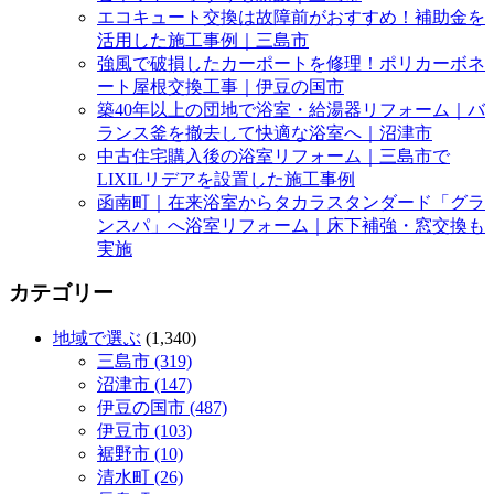
エコキュート交換は故障前がおすすめ！補助金を
活用した施工事例｜三島市
強風で破損したカーポートを修理！ポリカーボネ
ート屋根交換工事｜伊豆の国市
築40年以上の団地で浴室・給湯器リフォーム｜バ
ランス釜を撤去して快適な浴室へ｜沼津市
中古住宅購入後の浴室リフォーム｜三島市で
LIXILリデアを設置した施工事例
函南町｜在来浴室からタカラスタンダード「グラ
ンスパ」へ浴室リフォーム｜床下補強・窓交換も
実施
カテゴリー
地域で選ぶ
(1,340)
三島市 (319)
沼津市 (147)
伊豆の国市 (487)
伊豆市 (103)
裾野市 (10)
清水町 (26)