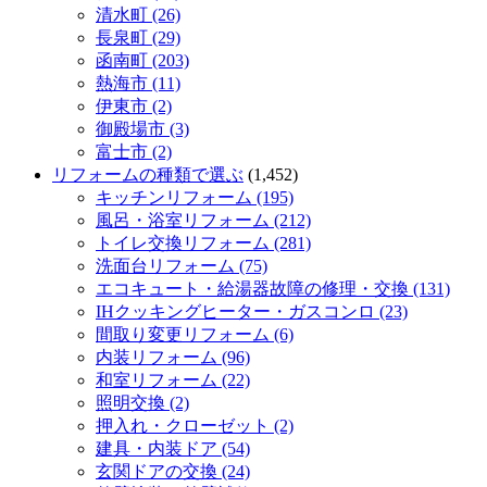
清水町 (26)
長泉町 (29)
函南町 (203)
熱海市 (11)
伊東市 (2)
御殿場市 (3)
富士市 (2)
リフォームの種類で選ぶ
(1,452)
キッチンリフォーム (195)
風呂・浴室リフォーム (212)
トイレ交換リフォーム (281)
洗面台リフォーム (75)
エコキュート・給湯器故障の修理・交換 (131)
IHクッキングヒーター・ガスコンロ (23)
間取り変更リフォーム (6)
内装リフォーム (96)
和室リフォーム (22)
照明交換 (2)
押入れ・クローゼット (2)
建具・内装ドア (54)
玄関ドアの交換 (24)