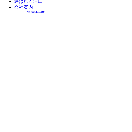
選ばれる理由
会社案内
代表挨拶
会社概要
企業理念
アクセスマップ
リフォームショールーム
ニラスイホーム 伊豆の国韮山店
ニラスイホーム 三島店
スタッフ紹介
採用情報
求職者向け 社長インタビュー
施工事例
施工事例一覧
地域で選ぶ
三島市
沼津市
伊豆の国市
伊豆市