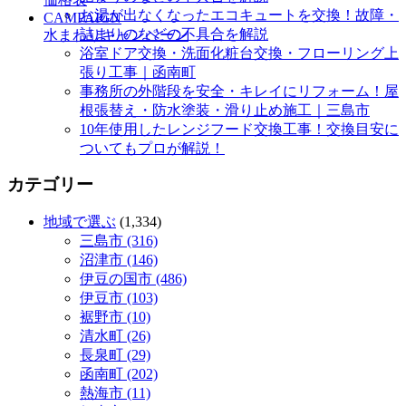
お湯が出なくなったエコキュートを交換！故障・
CAMPAIGN
詰まりのなどの不具合を解説
水まわりキャンペーン
浴室ドア交換・洗面化粧台交換・フローリング上
張り工事｜函南町
事務所の外階段を安全・キレイにリフォーム！屋
根張替え・防水塗装・滑り止め施工｜三島市
10年使用したレンジフード交換工事！交換目安に
ついてもプロが解説！
カテゴリー
地域で選ぶ
(1,334)
三島市 (316)
沼津市 (146)
伊豆の国市 (486)
伊豆市 (103)
裾野市 (10)
清水町 (26)
長泉町 (29)
函南町 (202)
熱海市 (11)