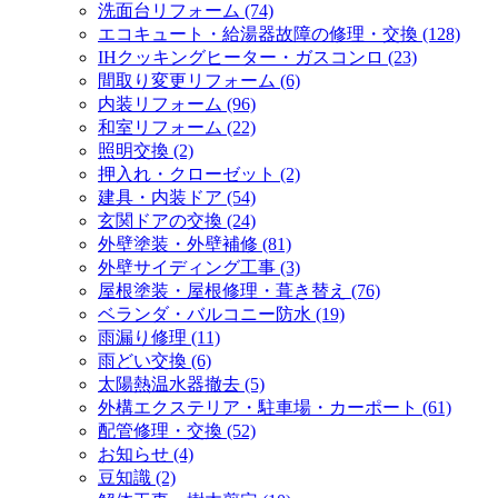
洗面台リフォーム (74)
エコキュート・給湯器故障の修理・交換 (128)
IHクッキングヒーター・ガスコンロ (23)
間取り変更リフォーム (6)
内装リフォーム (96)
和室リフォーム (22)
照明交換 (2)
押入れ・クローゼット (2)
建具・内装ドア (54)
玄関ドアの交換 (24)
外壁塗装・外壁補修 (81)
外壁サイディング工事 (3)
屋根塗装・屋根修理・葺き替え (76)
ベランダ・バルコニー防水 (19)
雨漏り修理 (11)
雨どい交換 (6)
太陽熱温水器撤去 (5)
外構エクステリア・駐車場・カーポート (61)
配管修理・交換 (52)
お知らせ (4)
豆知識 (2)