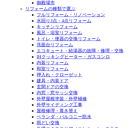
御殿場市
リフォームの種類で選ぶ
フルリフォーム・リノベーション
水回り3点・4点リフォーム
キッチンリフォーム
風呂・浴室リフォーム
トイレ・便器の交換リフォーム
洗面台リフォーム
エコキュート・給湯器の故障・修理・交換
IHクッキングヒーター・ガスコンロ
内装リフォーム
和室リフォーム
押入れ・クローゼット
建具・内装ドア
玄関ドアの交換
内窓・窓サッシ交換
外壁屋根塗装・外壁補修
外壁サイディング工事
屋根修理・葺き替え
ベランダ・バルコニー防水
雨どい交換