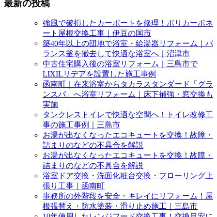
最新の投稿
強風で破損したカーポートを修理！ポリカーボネ
ート屋根交換工事｜伊豆の国市
築40年以上の団地で浴室・給湯器リフォーム｜バ
ランス釜を撤去して快適な浴室へ｜沼津市
中古住宅購入後の浴室リフォーム｜三島市で
LIXILリデアを設置した施工事例
函南町｜在来浴室からタカラスタンダード「グラ
ンスパ」へ浴室リフォーム｜床下補強・窓交換も
実施
タンクレストイレで快適な空間へ！トイレ改修工
事の施工事例｜三島市
お湯が出なくなったエコキュートを交換！故障・
詰まりのなどの不具合を解説
お湯が出なくなったエコキュートを交換！故障・
詰まりのなどの不具合を解説
浴室ドア交換・洗面化粧台交換・フローリング上
張り工事｜函南町
事務所の外階段を安全・キレイにリフォーム！屋
根張替え・防水塗装・滑り止め施工｜三島市
10年使用したレンジフード交換工事！交換目安に