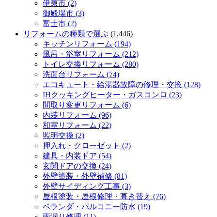
伊東市 (2)
御殿場市 (3)
富士市 (2)
リフォームの種類で選ぶ
(1,446)
キッチンリフォーム (194)
風呂・浴室リフォーム (212)
トイレ交換リフォーム (280)
洗面台リフォーム (74)
エコキュート・給湯器故障の修理・交換 (128)
IHクッキングヒーター・ガスコンロ (23)
間取り変更リフォーム (6)
内装リフォーム (96)
和室リフォーム (22)
照明交換 (2)
押入れ・クローゼット (2)
建具・内装ドア (54)
玄関ドアの交換 (24)
外壁塗装・外壁補修 (81)
外壁サイディング工事 (3)
屋根塗装・屋根修理・葺き替え (76)
ベランダ・バルコニー防水 (19)
雨漏り修理 (11)