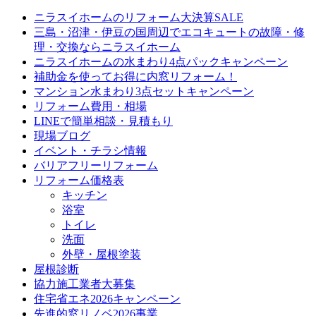
ニラスイホームのリフォーム大決算SALE
三島・沼津・伊豆の国周辺でエコキュートの故障・修
理・交換ならニラスイホーム
ニラスイホームの水まわり4点パックキャンペーン
補助金を使ってお得に内窓リフォーム！
マンション水まわり3点セットキャンペーン
リフォーム費用・相場
LINEで簡単相談・見積もり
現場ブログ
イベント・チラシ情報
バリアフリーリフォーム
リフォーム価格表
キッチン
浴室
トイレ
洗面
外壁・屋根塗装
屋根診断
協力施工業者大募集
住宅省エネ2026キャンペーン
先進的窓リノベ2026事業