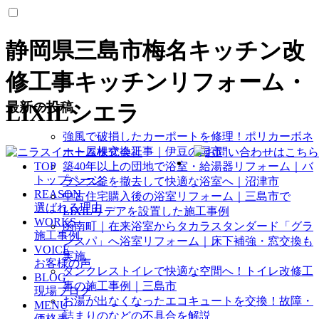
静岡県三島市梅名キッチン改
修工事キッチンリフォーム・
最新の投稿
LIXILシエラ
強風で破損したカーポートを修理！ポリカーボネ
ート屋根交換工事｜伊豆の国市
TOP
築40年以上の団地で浴室・給湯器リフォーム｜バ
トップページ
ランス釜を撤去して快適な浴室へ｜沼津市
REASON
中古住宅購入後の浴室リフォーム｜三島市で
選ばれる理由
LIXILリデアを設置した施工事例
WORKS
函南町｜在来浴室からタカラスタンダード「グラ
施工事例
ンスパ」へ浴室リフォーム｜床下補強・窓交換も
VOICE
実施
お客様の声
タンクレストイレで快適な空間へ！トイレ改修工
BLOG
事の施工事例｜三島市
現場ブログ
お湯が出なくなったエコキュートを交換！故障・
MENU
詰まりのなどの不具合を解説
価格表