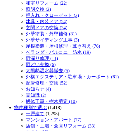
和室リフォーム (22)
照明交換 (2)
押入れ・クローゼット (2)
建具・内装ドア (54)
玄関ドアの交換 (24)
外壁塗装・外壁補修 (81)
外壁サイディング工事 (3)
屋根塗装・屋根修理・葺き替え (76)
ベランダ・バルコニー防水 (19)
雨漏り修理 (11)
雨どい交換 (6)
太陽熱温水器撤去 (5)
外構エクステリア・駐車場・カーポート (61)
配管修理・交換 (52)
お知らせ (4)
豆知識 (2)
解体工事・樹木剪定 (10)
物件種別で選ぶ
(1,418)
一戸建て
(1,298)
マンション・アパート (77)
店舗・工場・倉庫リフォーム (33)