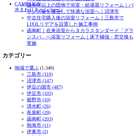
CAMPAIGN
築40年以上の団地で浴室・給湯器リフォーム｜バ
水まわりキャンペーン
ランス釜を撤去して快適な浴室へ｜沼津市
中古住宅購入後の浴室リフォーム｜三島市で
LIXILリデアを設置した施工事例
函南町｜在来浴室からタカラスタンダード「グラ
ンスパ」へ浴室リフォーム｜床下補強・窓交換も
実施
カテゴリー
地域で選ぶ
(1,340)
三島市 (319)
沼津市 (147)
伊豆の国市 (487)
伊豆市 (103)
裾野市 (10)
清水町 (26)
長泉町 (29)
函南町 (203)
熱海市 (11)
伊東市 (2)