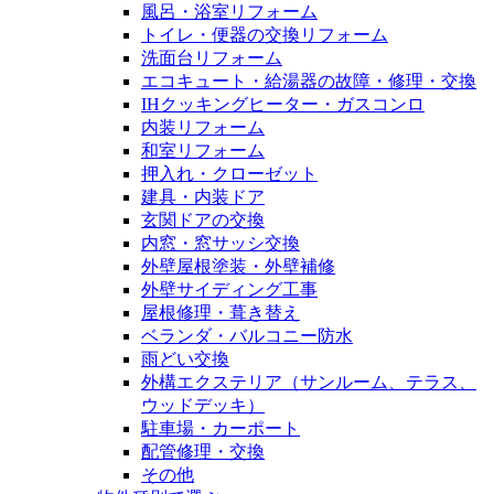
風呂・浴室リフォーム
トイレ・便器の交換リフォーム
洗面台リフォーム
エコキュート・給湯器の故障・修理・交換
IHクッキングヒーター・ガスコンロ
内装リフォーム
和室リフォーム
押入れ・クローゼット
建具・内装ドア
玄関ドアの交換
内窓・窓サッシ交換
外壁屋根塗装・外壁補修
外壁サイディング工事
屋根修理・葺き替え
ベランダ・バルコニー防水
雨どい交換
外構エクステリア（サンルーム、テラス、
ウッドデッキ）
駐車場・カーポート
配管修理・交換
その他