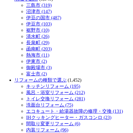
三島市 (319)
沼津市 (147)
伊豆の国市 (487)
伊豆市 (103)
裾野市 (10)
清水町 (26)
長泉町 (29)
函南町 (203)
熱海市 (11)
伊東市 (2)
御殿場市 (3)
富士市 (2)
リフォームの種類で選ぶ
(1,452)
キッチンリフォーム (195)
風呂・浴室リフォーム (212)
トイレ交換リフォーム (281)
洗面台リフォーム (75)
エコキュート・給湯器故障の修理・交換 (131)
IHクッキングヒーター・ガスコンロ (23)
間取り変更リフォーム (6)
内装リフォーム (96)