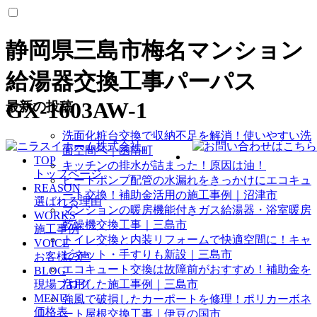
静岡県三島市梅名マンション
給湯器交換工事パーパス
GX-1603AW-1
最新の投稿
洗面化粧台交換で収納不足を解消！使いやすい洗
面空間へ｜函南町
TOP
キッチンの排水が詰まった！原因は油！
トップページ
ヒートポンプ配管の水漏れをきっかけにエコキュ
REASON
ート交換！補助金活用の施工事例｜沼津市
選ばれる理由
マンションの暖房機能付きガス給湯器・浴室暖房
WORKS
乾燥機交換工事｜三島市
施工事例
トイレ交換と内装リフォームで快適空間に！キャ
VOICE
ビネット・手すりも新設｜三島市
お客様の声
エコキュート交換は故障前がおすすめ！補助金を
BLOG
現場ブログ
活用した施工事例｜三島市
MENU
強風で破損したカーポートを修理！ポリカーボネ
価格表
ート屋根交換工事｜伊豆の国市