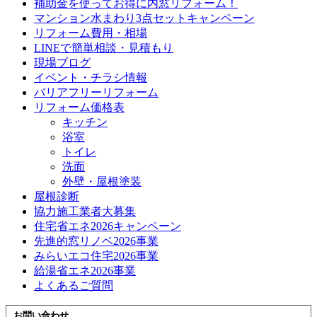
補助金を使ってお得に内窓リフォーム！
マンション水まわり3点セットキャンペーン
リフォーム費用・相場
LINEで簡単相談・見積もり
現場ブログ
イベント・チラシ情報
バリアフリーリフォーム
リフォーム価格表
キッチン
浴室
トイレ
洗面
外壁・屋根塗装
屋根診断
協力施工業者大募集
住宅省エネ2026キャンペーン
先進的窓リノベ2026事業
みらいエコ住宅2026事業
給湯省エネ2026事業
よくあるご質問
お問い合わせ