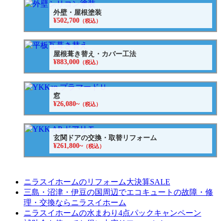
外壁・屋根塗装
¥502,700
（税込）
屋根葺き替え・カバー工法
¥883,000
（税込）
窓
¥26,080~
（税込）
玄関ドアの交換・取替リフォーム
¥261,800~
（税込）
ニラスイホームのリフォーム大決算SALE
三島・沼津・伊豆の国周辺でエコキュートの故障・修
理・交換ならニラスイホーム
ニラスイホームの水まわり4点パックキャンペーン