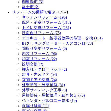
御殿場市 (3)
富士市 (2)
リフォームの種類で選ぶ
(1,452)
キッチンリフォーム (195)
風呂・浴室リフォーム (212)
トイレ交換リフォーム (281)
洗面台リフォーム (75)
エコキュート・給湯器故障の修理・交換 (131)
IHクッキングヒーター・ガスコンロ (23)
間取り変更リフォーム (6)
内装リフォーム (96)
和室リフォーム (22)
照明交換 (2)
押入れ・クローゼット (2)
建具・内装ドア (54)
玄関ドアの交換 (24)
外壁塗装・外壁補修 (81)
外壁サイディング工事 (3)
屋根塗装・屋根修理・葺き替え (76)
ベランダ・バルコニー防水 (19)
雨漏り修理 (11)
雨どい交換 (6)