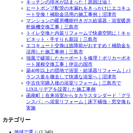
キッチンの排水が詰まった！原因は油！
ヒートポンプ配管の水漏れをきっかけにエコキュ
ート交換！補助金活用の施工事例｜沼津市
マンションの暖房機能付きガス給湯器・浴室暖房
乾燥機交換工事｜三島市
トイレ交換と内装リフォームで快適空間に！キャ
ビネット・手すりも新設｜三島市
エコキュート交換は故障前がおすすめ！補助金を
活用した施工事例｜三島市
強風で破損したカーポートを修理！ポリカーボネ
ート屋根交換工事｜伊豆の国市
築40年以上の団地で浴室・給湯器リフォーム｜バ
ランス釜を撤去して快適な浴室へ｜沼津市
中古住宅購入後の浴室リフォーム｜三島市で
LIXILリデアを設置した施工事例
函南町｜在来浴室からタカラスタンダード「グラ
ンスパ」へ浴室リフォーム｜床下補強・窓交換も
実施
カテゴリー
地域で選ぶ
(1,340)