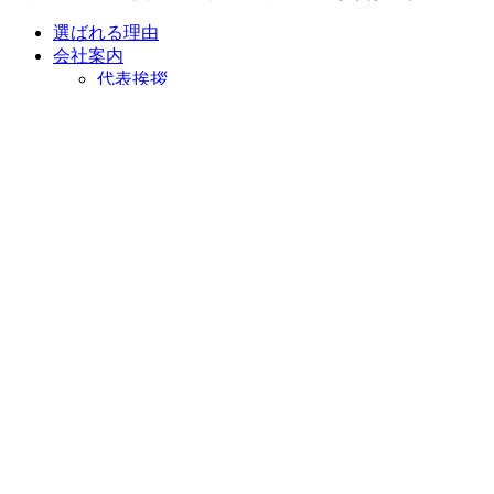
選ばれる理由
会社案内
代表挨拶
会社概要
企業理念
アクセスマップ
リフォームショールーム
ニラスイホーム 伊豆の国韮山店
ニラスイホーム 三島店
スタッフ紹介
採用情報
求職者向け 社長インタビュー
施工事例
施工事例一覧
地域で選ぶ
三島市
沼津市
伊豆の国市