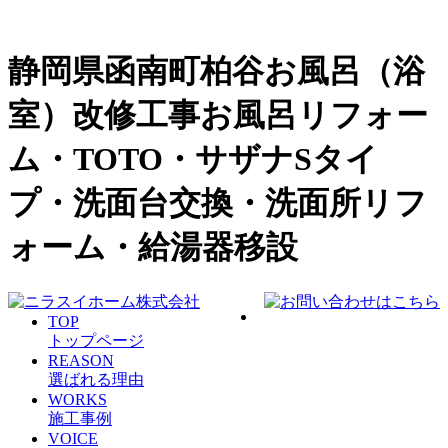
静岡県函南町柏谷お風呂（浴
室）改修工事お風呂リフォー
ム・TOTO・サザナSタイ
プ・洗面台交換・洗面所リフ
ォーム・給湯器移設
TOP
トップページ
REASON
選ばれる理由
WORKS
施工事例
VOICE