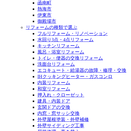
函南町
熱海市
伊東市
御殿場市
リフォームの種類で選ぶ
フルリフォーム・リノベーション
水回り3点・4点リフォーム
キッチンリフォーム
風呂・浴室リフォーム
トイレ・便器の交換リフォーム
洗面台リフォーム
エコキュート・給湯器の故障・修理・交換
IHクッキングヒーター・ガスコンロ
内装リフォーム
和室リフォーム
押入れ・クローゼット
建具・内装ドア
玄関ドアの交換
内窓・窓サッシ交換
外壁屋根塗装・外壁補修
外壁サイディング工事