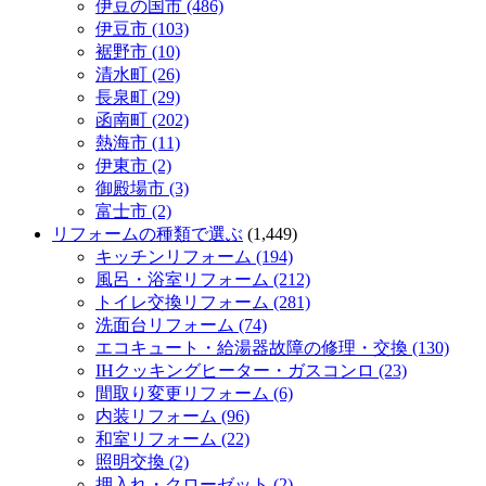
伊豆の国市 (486)
伊豆市 (103)
裾野市 (10)
清水町 (26)
長泉町 (29)
函南町 (202)
熱海市 (11)
伊東市 (2)
御殿場市 (3)
富士市 (2)
リフォームの種類で選ぶ
(1,449)
キッチンリフォーム (194)
風呂・浴室リフォーム (212)
トイレ交換リフォーム (281)
洗面台リフォーム (74)
エコキュート・給湯器故障の修理・交換 (130)
IHクッキングヒーター・ガスコンロ (23)
間取り変更リフォーム (6)
内装リフォーム (96)
和室リフォーム (22)
照明交換 (2)
押入れ・クローゼット (2)