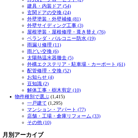
建具・内装ドア (54)
玄関ドアの交換 (24)
外壁塗装・外壁補修 (81)
外壁サイディング工事 (3)
屋根塗装・屋根修理・葺き替え (76)
ベランダ・バルコニー防水 (19)
雨漏り修理 (11)
雨どい交換 (6)
太陽熱温水器撤去 (5)
外構エクステリア・駐車場・カーポート (61)
配管修理・交換 (52)
お知らせ (4)
豆知識 (2)
解体工事・樹木剪定 (10)
物件種別で選ぶ
(1,415)
一戸建て
(1,295)
マンション・アパート (77)
店舗・工場・倉庫リフォーム (33)
その他 (10)
月別アーカイブ