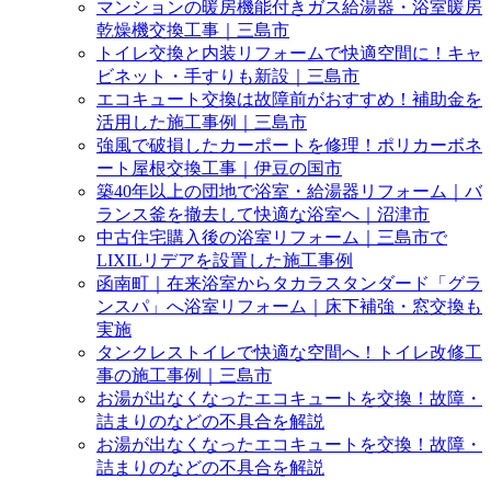
マンションの暖房機能付きガス給湯器・浴室暖房
乾燥機交換工事｜三島市
トイレ交換と内装リフォームで快適空間に！キャ
ビネット・手すりも新設｜三島市
エコキュート交換は故障前がおすすめ！補助金を
活用した施工事例｜三島市
強風で破損したカーポートを修理！ポリカーボネ
ート屋根交換工事｜伊豆の国市
築40年以上の団地で浴室・給湯器リフォーム｜バ
ランス釜を撤去して快適な浴室へ｜沼津市
中古住宅購入後の浴室リフォーム｜三島市で
LIXILリデアを設置した施工事例
函南町｜在来浴室からタカラスタンダード「グラ
ンスパ」へ浴室リフォーム｜床下補強・窓交換も
実施
タンクレストイレで快適な空間へ！トイレ改修工
事の施工事例｜三島市
お湯が出なくなったエコキュートを交換！故障・
詰まりのなどの不具合を解説
お湯が出なくなったエコキュートを交換！故障・
詰まりのなどの不具合を解説