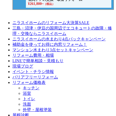
¥261,800~
（税込）
ニラスイホームのリフォーム大決算SALE
三島・沼津・伊豆の国周辺でエコキュートの故障・修
理・交換ならニラスイホーム
ニラスイホームの水まわり4点パックキャンペーン
補助金を使ってお得に内窓リフォーム！
マンション水まわり3点セットキャンペーン
リフォーム費用・相場
LINEで簡単相談・見積もり
現場ブログ
イベント・チラシ情報
バリアフリーリフォーム
リフォーム価格表
キッチン
浴室
トイレ
洗面
外壁・屋根塗装
屋根診断