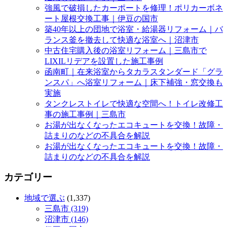
強風で破損したカーポートを修理！ポリカーボネ
ート屋根交換工事｜伊豆の国市
築40年以上の団地で浴室・給湯器リフォーム｜バ
ランス釜を撤去して快適な浴室へ｜沼津市
中古住宅購入後の浴室リフォーム｜三島市で
LIXILリデアを設置した施工事例
函南町｜在来浴室からタカラスタンダード「グラ
ンスパ」へ浴室リフォーム｜床下補強・窓交換も
実施
タンクレストイレで快適な空間へ！トイレ改修工
事の施工事例｜三島市
お湯が出なくなったエコキュートを交換！故障・
詰まりのなどの不具合を解説
お湯が出なくなったエコキュートを交換！故障・
詰まりのなどの不具合を解説
カテゴリー
地域で選ぶ
(1,337)
三島市 (319)
沼津市 (146)