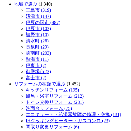
地域で選ぶ
(1,340)
三島市 (319)
沼津市 (147)
伊豆の国市 (487)
伊豆市 (103)
裾野市 (10)
清水町 (26)
長泉町 (29)
函南町 (203)
熱海市 (11)
伊東市 (2)
御殿場市 (3)
富士市 (2)
リフォームの種類で選ぶ
(1,452)
キッチンリフォーム (195)
風呂・浴室リフォーム (212)
トイレ交換リフォーム (281)
洗面台リフォーム (75)
エコキュート・給湯器故障の修理・交換 (131)
IHクッキングヒーター・ガスコンロ (23)
間取り変更リフォーム (6)