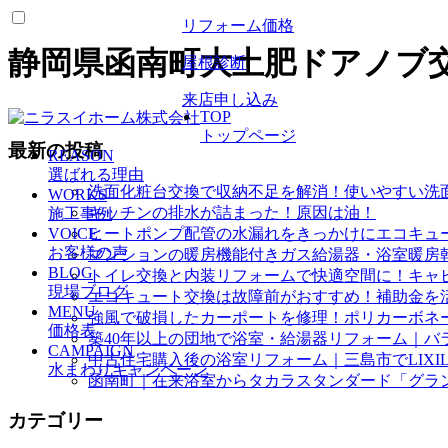
リフォーム価格
静岡県函南町大土肥ドアノブ
屋根診断
来店申し込み
TOP
トップページ
最新の投稿
REASON
選ばれる理由
洗面化粧台交換で収納不足を解消！使いやすい洗
WORKS
キッチンの排水が詰まった！原因は油！
施工事例
VOICE
ヒートポンプ配管の水漏れをきっかけにエコキュ
お客様の声
マンションの暖房機能付きガス給湯器・浴室暖房
BLOG
トイレ交換と内装リフォームで快適空間に！キャ
現場ブログ
エコキュート交換は故障前がおすすめ！補助金を
MENU
強風で破損したカーポートを修理！ポリカーボネ
価格表
築40年以上の団地で浴室・給湯器リフォーム｜バ
CAMPAIGN
中古住宅購入後の浴室リフォーム｜三島市でLIXI
水まわりキャンペーン
函南町｜在来浴室からタカラスタンダード「グラ
カテゴリー