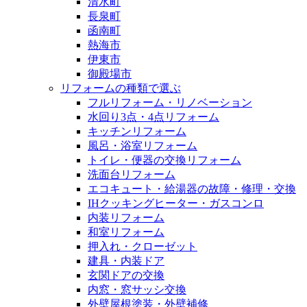
清水町
長泉町
函南町
熱海市
伊東市
御殿場市
リフォームの種類で選ぶ
フルリフォーム・リノベーション
水回り3点・4点リフォーム
キッチンリフォーム
風呂・浴室リフォーム
トイレ・便器の交換リフォーム
洗面台リフォーム
エコキュート・給湯器の故障・修理・交換
IHクッキングヒーター・ガスコンロ
内装リフォーム
和室リフォーム
押入れ・クローゼット
建具・内装ドア
玄関ドアの交換
内窓・窓サッシ交換
外壁屋根塗装・外壁補修