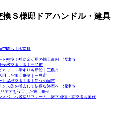
交換Ｓ様邸ドアハンドル・建具
面空間へ｜函南町
ート交換！補助金活用の施工事例｜沼津市
乾燥機交換工事｜三島市
ビネット・手すりも新設｜三島市
活用した施工事例｜三島市
ート屋根交換工事｜伊豆の国市
ランス釜を撤去して快適な浴室へ｜沼津市
Lリデアを設置した施工事例
ンスパ」へ浴室リフォーム｜床下補強・窓交換も実施