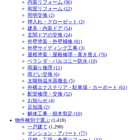
内装リフォーム (96)
和室リフォーム (22)
照明交換 (2)
押入れ・クローゼット (2)
建具・内装ドア (54)
玄関ドアの交換 (24)
外壁塗装・外壁補修 (81)
外壁サイディング工事 (3)
屋根塗装・屋根修理・葺き替え (76)
ベランダ・バルコニー防水 (19)
雨漏り修理 (11)
雨どい交換 (6)
太陽熱温水器撤去 (5)
外構エクステリア・駐車場・カーポート (61)
配管修理・交換 (52)
お知らせ (4)
豆知識 (2)
解体工事・樹木剪定 (10)
物件種別で選ぶ
(1,418)
一戸建て
(1,298)
マンション・アパート (77)
店舗・工場・倉庫リフォーム (33)