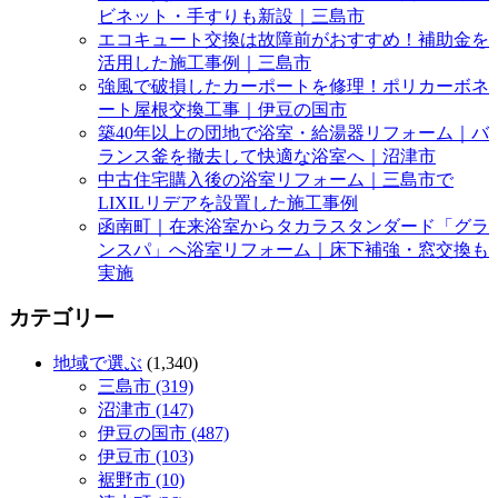
ビネット・手すりも新設｜三島市
エコキュート交換は故障前がおすすめ！補助金を
活用した施工事例｜三島市
強風で破損したカーポートを修理！ポリカーボネ
ート屋根交換工事｜伊豆の国市
築40年以上の団地で浴室・給湯器リフォーム｜バ
ランス釜を撤去して快適な浴室へ｜沼津市
中古住宅購入後の浴室リフォーム｜三島市で
LIXILリデアを設置した施工事例
函南町｜在来浴室からタカラスタンダード「グラ
ンスパ」へ浴室リフォーム｜床下補強・窓交換も
実施
カテゴリー
地域で選ぶ
(1,340)
三島市 (319)
沼津市 (147)
伊豆の国市 (487)
伊豆市 (103)
裾野市 (10)