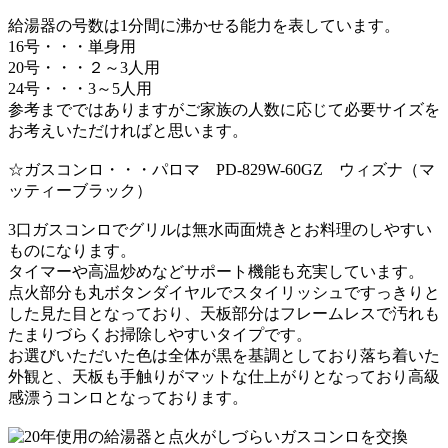
給湯器の号数は1分間に沸かせる能力を表しています。
16号・・・単身用
20号・・・２～3人用
24号・・・3～5人用
参考までではありますがご家族の人数に応じて必要サイズを
お考えいただければと思
います。
☆ガスコンロ・・・パロマ PD-829W-60GZ ウィズナ（マ
ッティーブラック）
3口ガスコンロでグリルは無水両面焼きとお料理のしやすい
ものになります。
タイマーや高温炒めなどサポート機能も充実しています。
点火部分も丸ボタンダイヤルでスタイリッシュですっきりと
した見た目となって
おり、天板部分はフレームレスで汚れも
たまりづらくお掃除しやすいタイプで
す。
お選びいただいた色は全体が黒を基調としており落ち着いた
外観と、天板も
手触りがマットな仕上がりとなっており高級
感漂うコンロとなっております。