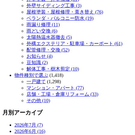
外壁サイディング工事 (3)
屋根塗装・屋根修理・葺き替え (76)
ベランダ・バルコニー防水 (19)
雨漏り修理 (11)
雨どい交換 (6)
太陽熱温水器撤去 (5)
外構エクステリア・駐車場・カーポート (61)
配管修理・交換 (52)
お知らせ (4)
豆知識 (2)
解体工事・樹木剪定 (10)
物件種別で選ぶ
(1,418)
一戸建て
(1,298)
マンション・アパート (77)
店舗・工場・倉庫リフォーム (33)
その他 (10)
月別アーカイブ
2026年7月 (7)
2026年6月 (16)