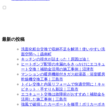
最新の投稿
洗面化粧台交換で収納不足を解消！使いやすい洗
面空間へ｜函南町
キッチンの排水が詰まった！原因は油！
ヒートポンプ配管の水漏れをきっかけにエコキュ
ート交換！補助金活用の施工事例｜沼津市
マンションの暖房機能付きガス給湯器・浴室暖房
乾燥機交換工事｜三島市
トイレ交換と内装リフォームで快適空間に！キャ
ビネット・手すりも新設｜三島市
エコキュート交換は故障前がおすすめ！補助金を
活用した施工事例｜三島市
強風で破損したカーポートを修理！ポリカーボネ