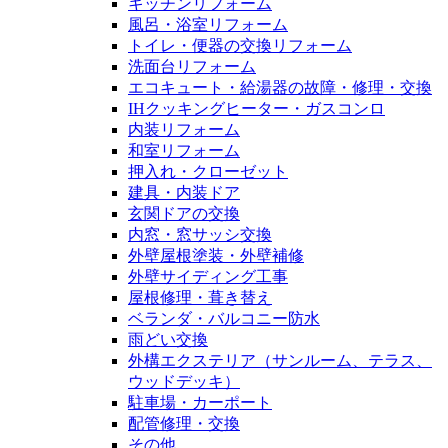
キッチンリフォーム
風呂・浴室リフォーム
トイレ・便器の交換リフォーム
洗面台リフォーム
エコキュート・給湯器の故障・修理・交換
IHクッキングヒーター・ガスコンロ
内装リフォーム
和室リフォーム
押入れ・クローゼット
建具・内装ドア
玄関ドアの交換
内窓・窓サッシ交換
外壁屋根塗装・外壁補修
外壁サイディング工事
屋根修理・葺き替え
ベランダ・バルコニー防水
雨どい交換
外構エクステリア（サンルーム、テラス、
ウッドデッキ）
駐車場・カーポート
配管修理・交換
その他