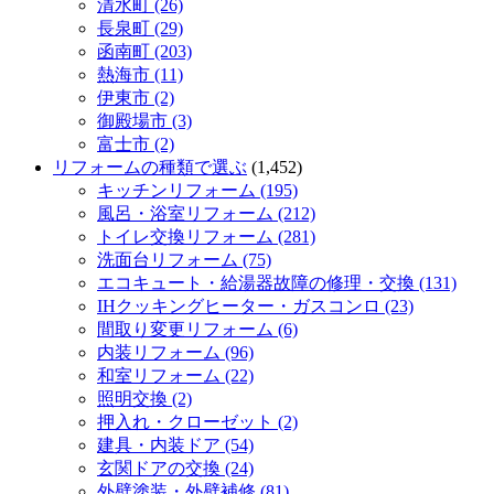
清水町 (26)
長泉町 (29)
函南町 (203)
熱海市 (11)
伊東市 (2)
御殿場市 (3)
富士市 (2)
リフォームの種類で選ぶ
(1,452)
キッチンリフォーム (195)
風呂・浴室リフォーム (212)
トイレ交換リフォーム (281)
洗面台リフォーム (75)
エコキュート・給湯器故障の修理・交換 (131)
IHクッキングヒーター・ガスコンロ (23)
間取り変更リフォーム (6)
内装リフォーム (96)
和室リフォーム (22)
照明交換 (2)
押入れ・クローゼット (2)
建具・内装ドア (54)
玄関ドアの交換 (24)
外壁塗装・外壁補修 (81)