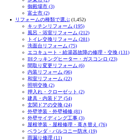
御殿場市 (3)
富士市 (2)
リフォームの種類で選ぶ
(1,452)
キッチンリフォーム (195)
風呂・浴室リフォーム (212)
トイレ交換リフォーム (281)
洗面台リフォーム (75)
エコキュート・給湯器故障の修理・交換 (131)
IHクッキングヒーター・ガスコンロ (23)
間取り変更リフォーム (6)
内装リフォーム (96)
和室リフォーム (22)
照明交換 (2)
押入れ・クローゼット (2)
建具・内装ドア (54)
玄関ドアの交換 (24)
外壁塗装・外壁補修 (81)
外壁サイディング工事 (3)
屋根塗装・屋根修理・葺き替え (76)
ベランダ・バルコニー防水 (19)
雨漏り修理 (11)