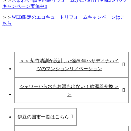
＞＞
水まわり4点＋内装リフォームが117.9万円＋税のパック
キャンペーン実施中!!
＞＞
WEB限定のエコキュートリフォームキャンペーンはこ
ちら
＜＜ 菊竹清訓が設計した築50年パサディナハイ
ツのマンションリノベーション
シャワーから水もお湯も出ない！給湯器交換 ＞
＞
伊豆の国市一覧はこちら