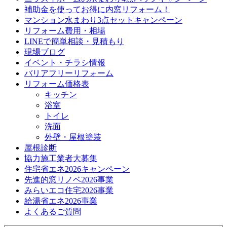
補助金を使ってお得に内窓リフォーム！
マンション水まわり3点セットキャンペーン
リフォーム費用・相場
LINEで簡単相談・見積もり
現場ブログ
イベント・チラシ情報
バリアフリーリフォーム
リフォーム価格表
キッチン
浴室
トイレ
洗面
外壁・屋根塗装
屋根診断
協力施工業者大募集
住宅省エネ2026キャンペーン
先進的窓リノベ2026事業
みらいエコ住宅2026事業
給湯省エネ2026事業
よくあるご質問