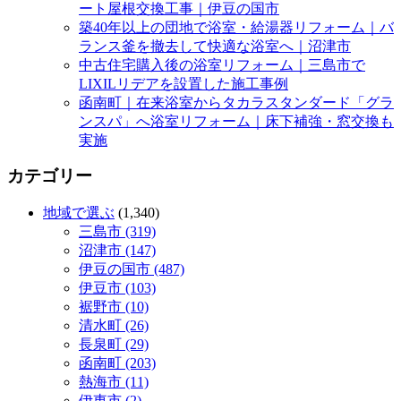
ート屋根交換工事｜伊豆の国市
築40年以上の団地で浴室・給湯器リフォーム｜バ
ランス釜を撤去して快適な浴室へ｜沼津市
中古住宅購入後の浴室リフォーム｜三島市で
LIXILリデアを設置した施工事例
函南町｜在来浴室からタカラスタンダード「グラ
ンスパ」へ浴室リフォーム｜床下補強・窓交換も
実施
カテゴリー
地域で選ぶ
(1,340)
三島市 (319)
沼津市 (147)
伊豆の国市 (487)
伊豆市 (103)
裾野市 (10)
清水町 (26)
長泉町 (29)
函南町 (203)
熱海市 (11)
伊東市 (2)