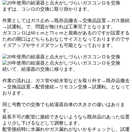
まずは、コンロの交換に取り掛かります。
作業としてはガス止め→既存品撤去→交換品設置→ガス接続
→試運転。で、問題が無ければ工事完了となります。
ガスコンロは60ｃｍと75ｃｍと規格があるのですが設置する
ための開口はどちらもおなじサイズとなっておりますのでサ
イズアップやサイズダウンも可能となっております。
続いて、給湯器の交換に移ります。
作業の流れは、ガス管や給水管などを取り外す→既存品撤去
→交換品設置→配管接続→リモコン交換→試運転。
となって
おります。
同じ号数での交換でも給湯器自体の大きさの違いはありま
す。
延長不可の配管に接続できないようなら既存品のあった位置
より少し下げるなどして調整します。
配管接続時に水漏れやガス漏れがないかをチェックし、試運