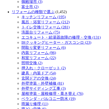
御殿場市 (3)
富士市 (2)
リフォームの種類で選ぶ
(1,452)
キッチンリフォーム (195)
風呂・浴室リフォーム (212)
トイレ交換リフォーム (281)
洗面台リフォーム (75)
エコキュート・給湯器故障の修理・交換 (131)
IHクッキングヒーター・ガスコンロ (23)
間取り変更リフォーム (6)
内装リフォーム (96)
和室リフォーム (22)
照明交換 (2)
押入れ・クローゼット (2)
建具・内装ドア (54)
玄関ドアの交換 (24)
外壁塗装・外壁補修 (81)
外壁サイディング工事 (3)
屋根塗装・屋根修理・葺き替え (76)
ベランダ・バルコニー防水 (19)
雨漏り修理 (11)
雨どい交換 (6)