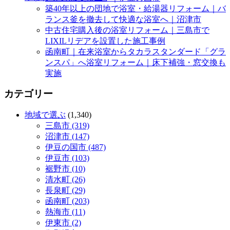
築40年以上の団地で浴室・給湯器リフォーム｜バ
ランス釜を撤去して快適な浴室へ｜沼津市
中古住宅購入後の浴室リフォーム｜三島市で
LIXILリデアを設置した施工事例
函南町｜在来浴室からタカラスタンダード「グラ
ンスパ」へ浴室リフォーム｜床下補強・窓交換も
実施
カテゴリー
地域で選ぶ
(1,340)
三島市 (319)
沼津市 (147)
伊豆の国市 (487)
伊豆市 (103)
裾野市 (10)
清水町 (26)
長泉町 (29)
函南町 (203)
熱海市 (11)
伊東市 (2)