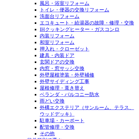
風呂・浴室リフォーム
トイレ・便器の交換リフォーム
洗面台リフォーム
エコキュート・給湯器の故障・修理・交換
IHクッキングヒーター・ガスコンロ
内装リフォーム
和室リフォーム
押入れ・クローゼット
建具・内装ドア
玄関ドアの交換
内窓・窓サッシ交換
外壁屋根塗装・外壁補修
外壁サイディング工事
屋根修理・葺き替え
ベランダ・バルコニー防水
雨どい交換
外構エクステリア（サンルーム、テラス、
ウッドデッキ）
駐車場・カーポート
配管修理・交換
その他