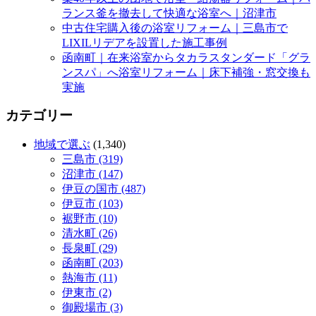
ランス釜を撤去して快適な浴室へ｜沼津市
中古住宅購入後の浴室リフォーム｜三島市で
LIXILリデアを設置した施工事例
函南町｜在来浴室からタカラスタンダード「グラ
ンスパ」へ浴室リフォーム｜床下補強・窓交換も
実施
カテゴリー
地域で選ぶ
(1,340)
三島市 (319)
沼津市 (147)
伊豆の国市 (487)
伊豆市 (103)
裾野市 (10)
清水町 (26)
長泉町 (29)
函南町 (203)
熱海市 (11)
伊東市 (2)
御殿場市 (3)