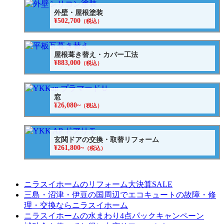
外壁・屋根塗装
¥502,700
（税込）
屋根葺き替え・カバー工法
¥883,000
（税込）
窓
¥26,080~
（税込）
玄関ドアの交換・取替リフォーム
¥261,800~
（税込）
ニラスイホームのリフォーム大決算SALE
三島・沼津・伊豆の国周辺でエコキュートの故障・修
理・交換ならニラスイホーム
ニラスイホームの水まわり4点パックキャンペーン