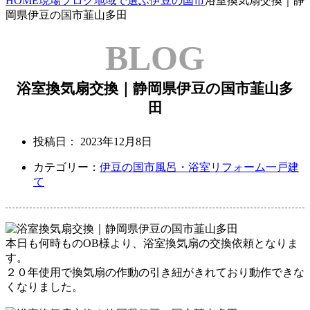
HOME
現場ブログ
地域で選ぶ
伊豆の国市
浴室換気扇交換｜静
岡県伊豆の国市韮山多田
BLOG
浴室換気扇交換｜静岡県伊豆の国市韮山多
田
投稿日：
2023年12月8日
カテゴリー：
伊豆の国市
風呂・浴室リフォーム
一戸建
て
本日も何時ものOB様より、
浴室換気扇の交換依頼となりま
す。
２０年使用で換気扇の作動の引き紐がきれており動作できな
くなりました。