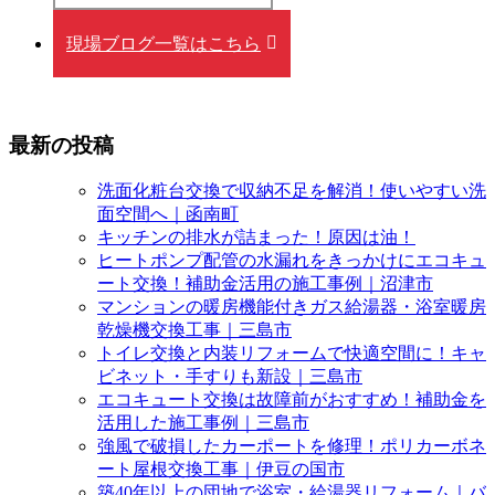
現場ブログ一覧はこちら
最新の投稿
洗面化粧台交換で収納不足を解消！使いやすい洗
面空間へ｜函南町
キッチンの排水が詰まった！原因は油！
ヒートポンプ配管の水漏れをきっかけにエコキュ
ート交換！補助金活用の施工事例｜沼津市
マンションの暖房機能付きガス給湯器・浴室暖房
乾燥機交換工事｜三島市
トイレ交換と内装リフォームで快適空間に！キャ
ビネット・手すりも新設｜三島市
エコキュート交換は故障前がおすすめ！補助金を
活用した施工事例｜三島市
強風で破損したカーポートを修理！ポリカーボネ
ート屋根交換工事｜伊豆の国市
築40年以上の団地で浴室・給湯器リフォーム｜バ