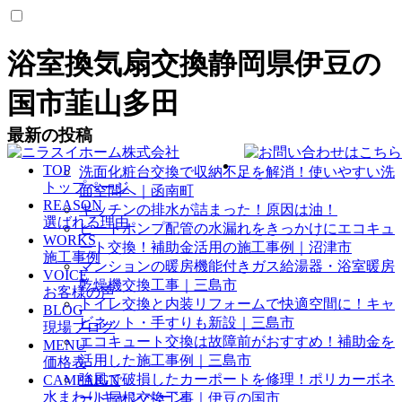
浴室換気扇交換静岡県伊豆の
国市韮山多田
最新の投稿
TOP
洗面化粧台交換で収納不足を解消！使いやすい洗
トップページ
面空間へ｜函南町
REASON
キッチンの排水が詰まった！原因は油！
選ばれる理由
ヒートポンプ配管の水漏れをきっかけにエコキュ
WORKS
ート交換！補助金活用の施工事例｜沼津市
施工事例
マンションの暖房機能付きガス給湯器・浴室暖房
VOICE
乾燥機交換工事｜三島市
お客様の声
トイレ交換と内装リフォームで快適空間に！キャ
BLOG
ビネット・手すりも新設｜三島市
現場ブログ
エコキュート交換は故障前がおすすめ！補助金を
MENU
活用した施工事例｜三島市
価格表
強風で破損したカーポートを修理！ポリカーボネ
CAMPAIGN
水まわりキャンペーン
ート屋根交換工事｜伊豆の国市