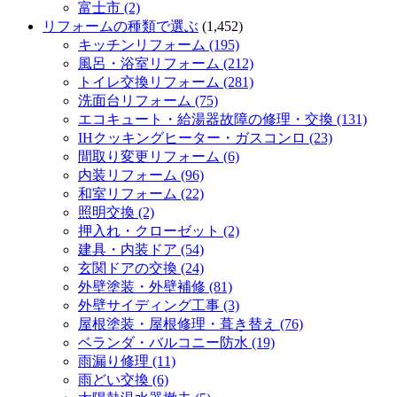
富士市 (2)
リフォームの種類で選ぶ
(1,452)
キッチンリフォーム (195)
風呂・浴室リフォーム (212)
トイレ交換リフォーム (281)
洗面台リフォーム (75)
エコキュート・給湯器故障の修理・交換 (131)
IHクッキングヒーター・ガスコンロ (23)
間取り変更リフォーム (6)
内装リフォーム (96)
和室リフォーム (22)
照明交換 (2)
押入れ・クローゼット (2)
建具・内装ドア (54)
玄関ドアの交換 (24)
外壁塗装・外壁補修 (81)
外壁サイディング工事 (3)
屋根塗装・屋根修理・葺き替え (76)
ベランダ・バルコニー防水 (19)
雨漏り修理 (11)
雨どい交換 (6)