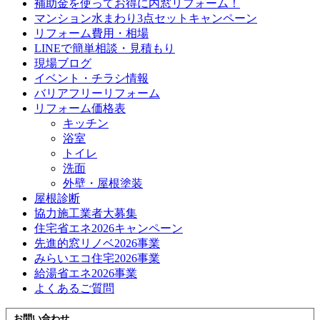
補助金を使ってお得に内窓リフォーム！
マンション水まわり3点セットキャンペーン
リフォーム費用・相場
LINEで簡単相談・見積もり
現場ブログ
イベント・チラシ情報
バリアフリーリフォーム
リフォーム価格表
キッチン
浴室
トイレ
洗面
外壁・屋根塗装
屋根診断
協力施工業者大募集
住宅省エネ2026キャンペーン
先進的窓リノベ2026事業
みらいエコ住宅2026事業
給湯省エネ2026事業
よくあるご質問
お問い合わせ