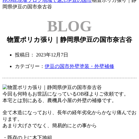
HOME
現場ブログ
地域で選ぶ
伊豆の国市
物置ポリカ張り｜静
岡県伊豆の国市奈古谷
BLOG
物置ポリカ張り｜静岡県伊豆の国市奈古谷
投稿日：
2023年12月7日
カテゴリー：
伊豆の国市
外壁塗装・外壁補修
今回も何時もお世話になっているOB様より
ご依頼です。
本宅とは別にある、農機具小屋の外壁の補修です。
全て木造になっており、
長年の経年劣化からかなり痛んでお
ります。
あまり大げさでなく、簡易的に
との事から
・既存の上に木下地組