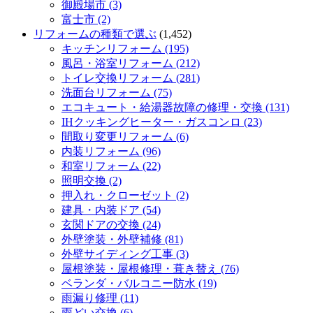
御殿場市 (3)
富士市 (2)
リフォームの種類で選ぶ
(1,452)
キッチンリフォーム (195)
風呂・浴室リフォーム (212)
トイレ交換リフォーム (281)
洗面台リフォーム (75)
エコキュート・給湯器故障の修理・交換 (131)
IHクッキングヒーター・ガスコンロ (23)
間取り変更リフォーム (6)
内装リフォーム (96)
和室リフォーム (22)
照明交換 (2)
押入れ・クローゼット (2)
建具・内装ドア (54)
玄関ドアの交換 (24)
外壁塗装・外壁補修 (81)
外壁サイディング工事 (3)
屋根塗装・屋根修理・葺き替え (76)
ベランダ・バルコニー防水 (19)
雨漏り修理 (11)
雨どい交換 (6)