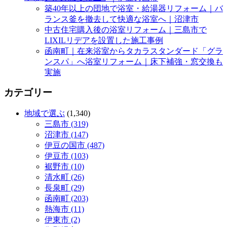
築40年以上の団地で浴室・給湯器リフォーム｜バ
ランス釜を撤去して快適な浴室へ｜沼津市
中古住宅購入後の浴室リフォーム｜三島市で
LIXILリデアを設置した施工事例
函南町｜在来浴室からタカラスタンダード「グラ
ンスパ」へ浴室リフォーム｜床下補強・窓交換も
実施
カテゴリー
地域で選ぶ
(1,340)
三島市 (319)
沼津市 (147)
伊豆の国市 (487)
伊豆市 (103)
裾野市 (10)
清水町 (26)
長泉町 (29)
函南町 (203)
熱海市 (11)
伊東市 (2)