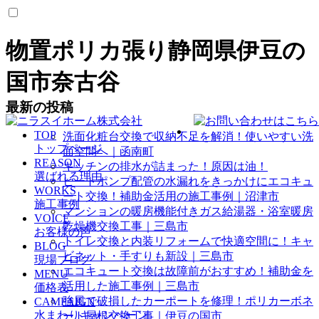
物置ポリカ張り静岡県伊豆の
国市奈古谷
最新の投稿
TOP
洗面化粧台交換で収納不足を解消！使いやすい洗
トップページ
面空間へ｜函南町
REASON
キッチンの排水が詰まった！原因は油！
選ばれる理由
ヒートポンプ配管の水漏れをきっかけにエコキュ
WORKS
ート交換！補助金活用の施工事例｜沼津市
施工事例
マンションの暖房機能付きガス給湯器・浴室暖房
VOICE
乾燥機交換工事｜三島市
お客様の声
トイレ交換と内装リフォームで快適空間に！キャ
BLOG
ビネット・手すりも新設｜三島市
現場ブログ
エコキュート交換は故障前がおすすめ！補助金を
MENU
活用した施工事例｜三島市
価格表
強風で破損したカーポートを修理！ポリカーボネ
CAMPAIGN
水まわりキャンペーン
ート屋根交換工事｜伊豆の国市