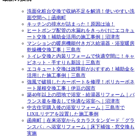
洗面化粧台交換で収納不足を解消！使いやすい洗
面空間へ｜函南町
キッチンの排水が詰まった！原因は油！
ヒートポンプ配管の水漏れをきっかけにエコキュ
ート交換！補助金活用の施工事例｜沼津市
マンションの暖房機能付きガス給湯器・浴室暖房
乾燥機交換工事｜三島市
トイレ交換と内装リフォームで快適空間に！キャ
ビネット・手すりも新設｜三島市
エコキュート交換は故障前がおすすめ！補助金を
活用した施工事例｜三島市
強風で破損したカーポートを修理！ポリカーボネ
ート屋根交換工事｜伊豆の国市
築40年以上の団地で浴室・給湯器リフォーム｜バ
ランス釜を撤去して快適な浴室へ｜沼津市
中古住宅購入後の浴室リフォーム｜三島市で
LIXILリデアを設置した施工事例
函南町｜在来浴室からタカラスタンダード「グラ
ンスパ」へ浴室リフォーム｜床下補強・窓交換も
実施