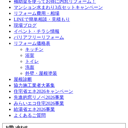
補助金を使ってお得に内窓リフォーム！
マンション水まわり3点セットキャンペーン
リフォーム費用・相場
LINEで簡単相談・見積もり
現場ブログ
イベント・チラシ情報
バリアフリーリフォーム
リフォーム価格表
キッチン
浴室
トイレ
洗面
外壁・屋根塗装
屋根診断
協力施工業者大募集
住宅省エネ2026キャンペーン
先進的窓リノベ2026事業
みらいエコ住宅2026事業
給湯省エネ2026事業
よくあるご質問
お問い合わせ