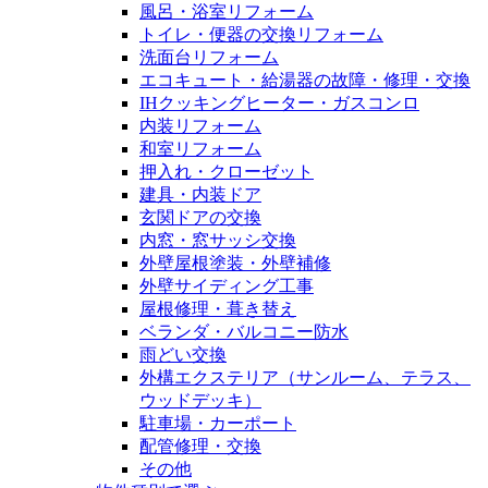
風呂・浴室リフォーム
トイレ・便器の交換リフォーム
洗面台リフォーム
エコキュート・給湯器の故障・修理・交換
IHクッキングヒーター・ガスコンロ
内装リフォーム
和室リフォーム
押入れ・クローゼット
建具・内装ドア
玄関ドアの交換
内窓・窓サッシ交換
外壁屋根塗装・外壁補修
外壁サイディング工事
屋根修理・葺き替え
ベランダ・バルコニー防水
雨どい交換
外構エクステリア（サンルーム、テラス、
ウッドデッキ）
駐車場・カーポート
配管修理・交換
その他