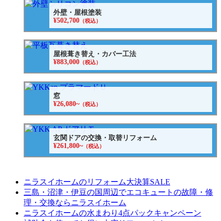
外壁・屋根塗装
¥502,700
（税込）
屋根葺き替え・カバー工法
¥883,000
（税込）
窓
¥26,080~
（税込）
玄関ドアの交換・取替リフォーム
¥261,800~
（税込）
ニラスイホームのリフォーム大決算SALE
三島・沼津・伊豆の国周辺でエコキュートの故障・修
理・交換ならニラスイホーム
ニラスイホームの水まわり4点パックキャンペーン