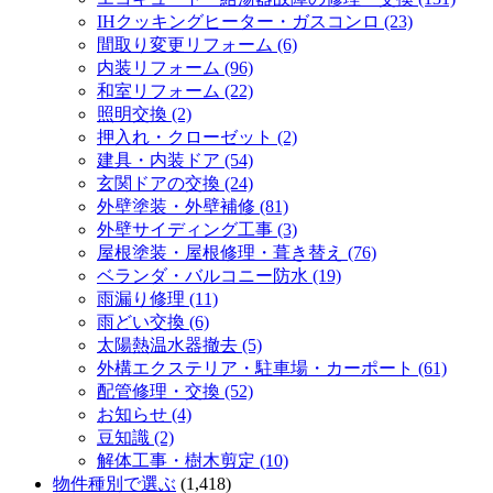
IHクッキングヒーター・ガスコンロ (23)
間取り変更リフォーム (6)
内装リフォーム (96)
和室リフォーム (22)
照明交換 (2)
押入れ・クローゼット (2)
建具・内装ドア (54)
玄関ドアの交換 (24)
外壁塗装・外壁補修 (81)
外壁サイディング工事 (3)
屋根塗装・屋根修理・葺き替え (76)
ベランダ・バルコニー防水 (19)
雨漏り修理 (11)
雨どい交換 (6)
太陽熱温水器撤去 (5)
外構エクステリア・駐車場・カーポート (61)
配管修理・交換 (52)
お知らせ (4)
豆知識 (2)
解体工事・樹木剪定 (10)
物件種別で選ぶ
(1,418)