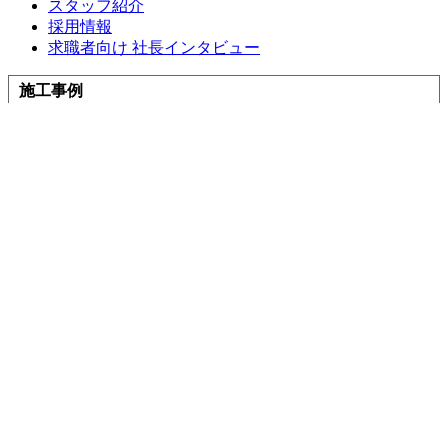
スタッフ紹介
採用情報
求職者向け 社長インタビュー
施工事例
施工事例一覧
地域で選ぶ
三島市
沼津市
伊豆の国市
伊豆市
清水町
長泉町
函南町
熱海市
伊東市
御殿場市
リフォームの種類で選ぶ
フルリフォーム・リノベーション
水回り3点・4点リフォーム