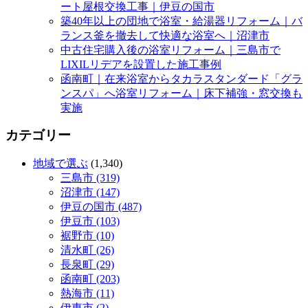
ート屋根交換工事｜伊豆の国市
築40年以上の団地で浴室・給湯器リフォーム｜バ
ランス釜を撤去して快適な浴室へ｜沼津市
中古住宅購入後の浴室リフォーム｜三島市で
LIXILリデアを設置した施工事例
函南町｜在来浴室からタカラスタンダード「グラ
ンスパ」へ浴室リフォーム｜床下補強・窓交換も
実施
カテゴリー
地域で選ぶ
(1,340)
三島市 (319)
沼津市 (147)
伊豆の国市 (487)
伊豆市 (103)
裾野市 (10)
清水町 (26)
長泉町 (29)
函南町 (203)
熱海市 (11)
伊東市 (2)