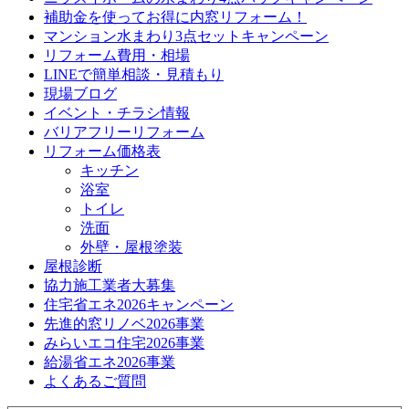
補助金を使ってお得に内窓リフォーム！
マンション水まわり3点セットキャンペーン
リフォーム費用・相場
LINEで簡単相談・見積もり
現場ブログ
イベント・チラシ情報
バリアフリーリフォーム
リフォーム価格表
キッチン
浴室
トイレ
洗面
外壁・屋根塗装
屋根診断
協力施工業者大募集
住宅省エネ2026キャンペーン
先進的窓リノベ2026事業
みらいエコ住宅2026事業
給湯省エネ2026事業
よくあるご質問