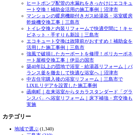
ヒートポンプ配管の水漏れをきっかけにエコキュ
ート交換！補助金活用の施工事例｜沼津市
マンションの暖房機能付きガス給湯器・浴室暖房
乾燥機交換工事｜三島市
トイレ交換と内装リフォームで快適空間に！キャ
ビネット・手すりも新設｜三島市
エコキュート交換は故障前がおすすめ！補助金を
活用した施工事例｜三島市
強風で破損したカーポートを修理！ポリカーボネ
ート屋根交換工事｜伊豆の国市
築40年以上の団地で浴室・給湯器リフォーム｜バ
ランス釜を撤去して快適な浴室へ｜沼津市
中古住宅購入後の浴室リフォーム｜三島市で
LIXILリデアを設置した施工事例
函南町｜在来浴室からタカラスタンダード「グラ
ンスパ」へ浴室リフォーム｜床下補強・窓交換も
実施
カテゴリー
地域で選ぶ
(1,340)