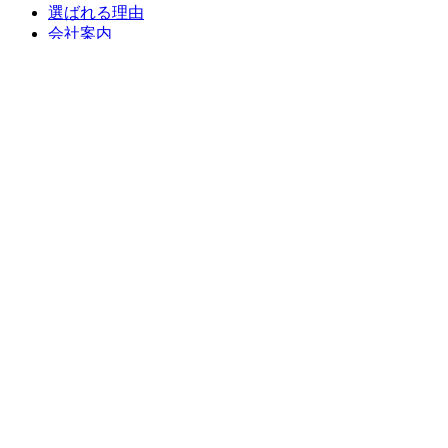
選ばれる理由
会社案内
代表挨拶
会社概要
企業理念
アクセスマップ
リフォームショールーム
ニラスイホーム 伊豆の国韮山店
ニラスイホーム 三島店
スタッフ紹介
採用情報
求職者向け 社長インタビュー
施工事例
施工事例一覧
地域で選ぶ
三島市
沼津市
伊豆の国市
伊豆市