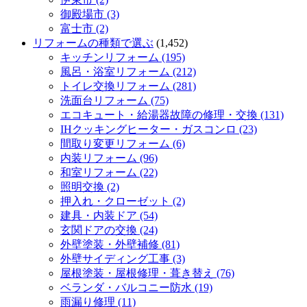
御殿場市 (3)
富士市 (2)
リフォームの種類で選ぶ
(1,452)
キッチンリフォーム (195)
風呂・浴室リフォーム (212)
トイレ交換リフォーム (281)
洗面台リフォーム (75)
エコキュート・給湯器故障の修理・交換 (131)
IHクッキングヒーター・ガスコンロ (23)
間取り変更リフォーム (6)
内装リフォーム (96)
和室リフォーム (22)
照明交換 (2)
押入れ・クローゼット (2)
建具・内装ドア (54)
玄関ドアの交換 (24)
外壁塗装・外壁補修 (81)
外壁サイディング工事 (3)
屋根塗装・屋根修理・葺き替え (76)
ベランダ・バルコニー防水 (19)
雨漏り修理 (11)