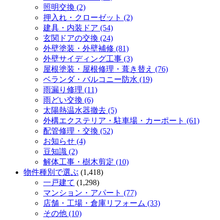
照明交換 (2)
押入れ・クローゼット (2)
建具・内装ドア (54)
玄関ドアの交換 (24)
外壁塗装・外壁補修 (81)
外壁サイディング工事 (3)
屋根塗装・屋根修理・葺き替え (76)
ベランダ・バルコニー防水 (19)
雨漏り修理 (11)
雨どい交換 (6)
太陽熱温水器撤去 (5)
外構エクステリア・駐車場・カーポート (61)
配管修理・交換 (52)
お知らせ (4)
豆知識 (2)
解体工事・樹木剪定 (10)
物件種別で選ぶ
(1,418)
一戸建て
(1,298)
マンション・アパート (77)
店舗・工場・倉庫リフォーム (33)
その他 (10)