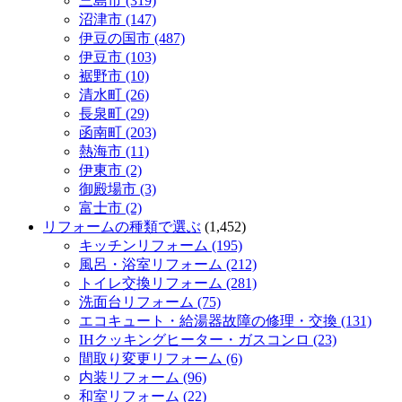
三島市 (319)
沼津市 (147)
伊豆の国市 (487)
伊豆市 (103)
裾野市 (10)
清水町 (26)
長泉町 (29)
函南町 (203)
熱海市 (11)
伊東市 (2)
御殿場市 (3)
富士市 (2)
リフォームの種類で選ぶ
(1,452)
キッチンリフォーム (195)
風呂・浴室リフォーム (212)
トイレ交換リフォーム (281)
洗面台リフォーム (75)
エコキュート・給湯器故障の修理・交換 (131)
IHクッキングヒーター・ガスコンロ (23)
間取り変更リフォーム (6)
内装リフォーム (96)
和室リフォーム (22)