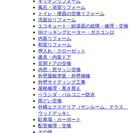
キッチンリフォーム
風呂・浴室リフォーム
トイレ・便器の交換リフォーム
洗面台リフォーム
エコキュート・給湯器の故障・修理・交換
IHクッキングヒーター・ガスコンロ
内装リフォーム
和室リフォーム
押入れ・クローゼット
建具・内装ドア
玄関ドアの交換
内窓・窓サッシ交換
外壁屋根塗装・外壁補修
外壁サイディング工事
屋根修理・葺き替え
ベランダ・バルコニー防水
雨どい交換
外構エクステリア（サンルーム、テラス、
ウッドデッキ）
駐車場・カーポート
配管修理・交換
その他