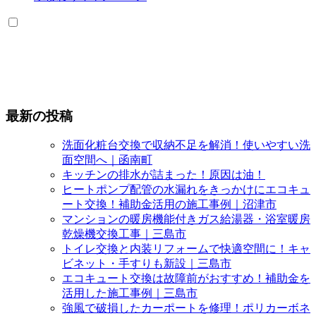
最新の投稿
洗面化粧台交換で収納不足を解消！使いやすい洗
面空間へ｜函南町
キッチンの排水が詰まった！原因は油！
ヒートポンプ配管の水漏れをきっかけにエコキュ
ート交換！補助金活用の施工事例｜沼津市
マンションの暖房機能付きガス給湯器・浴室暖房
乾燥機交換工事｜三島市
トイレ交換と内装リフォームで快適空間に！キャ
ビネット・手すりも新設｜三島市
エコキュート交換は故障前がおすすめ！補助金を
活用した施工事例｜三島市
強風で破損したカーポートを修理！ポリカーボネ