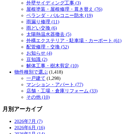
外壁サイディング工事 (3)
屋根塗装・屋根修理・葺き替え (76)
ベランダ・バルコニー防水 (19)
雨漏り修理 (11)
雨どい交換 (6)
太陽熱温水器撤去 (5)
外構エクステリア・駐車場・カーポート (61)
配管修理・交換 (52)
お知らせ (4)
豆知識 (2)
解体工事・樹木剪定 (10)
物件種別で選ぶ
(1,418)
一戸建て
(1,298)
マンション・アパート (77)
店舗・工場・倉庫リフォーム (33)
その他 (10)
月別アーカイブ
2026年7月 (7)
2026年6月 (16)
2026年5月 (14)