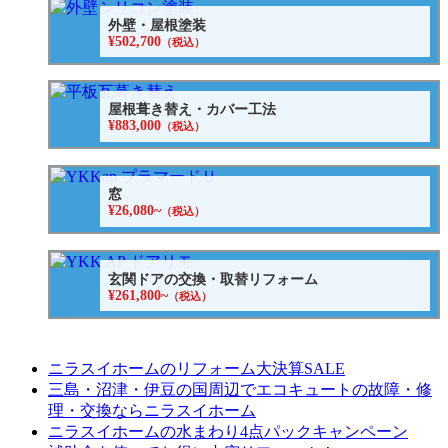
外壁・屋根塗装
¥502,700
（税込）
屋根葺き替え・カバー工法
¥883,000
（税込）
窓
¥26,080~
（税込）
玄関ドアの交換・取替リフォーム
¥261,800~
（税込）
ニラスイホームのリフォーム大決算SALE
三島・沼津・伊豆の国周辺でエコキュートの故障・修
理・交換ならニラスイホーム
ニラスイホームの水まわり4点パックキャンペーン