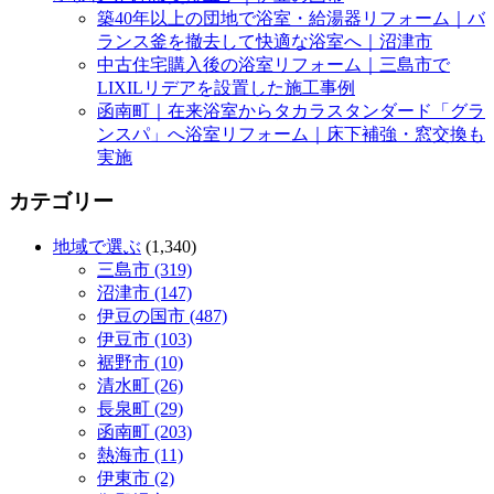
築40年以上の団地で浴室・給湯器リフォーム｜バ
ランス釜を撤去して快適な浴室へ｜沼津市
中古住宅購入後の浴室リフォーム｜三島市で
LIXILリデアを設置した施工事例
函南町｜在来浴室からタカラスタンダード「グラ
ンスパ」へ浴室リフォーム｜床下補強・窓交換も
実施
カテゴリー
地域で選ぶ
(1,340)
三島市 (319)
沼津市 (147)
伊豆の国市 (487)
伊豆市 (103)
裾野市 (10)
清水町 (26)
長泉町 (29)
函南町 (203)
熱海市 (11)
伊東市 (2)