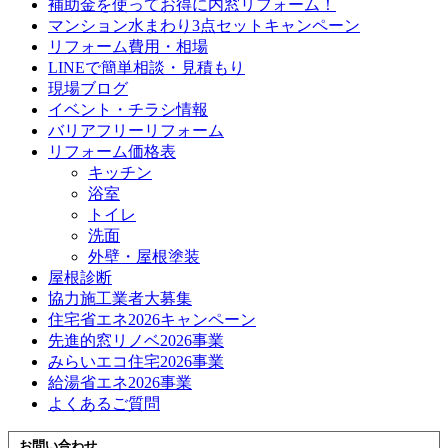
補助金を使ってお得に内窓リフォーム！
マンション水まわり3点セットキャンペーン
リフォーム費用・相場
LINEで簡単相談・見積もり
現場ブログ
イベント・チラシ情報
バリアフリーリフォーム
リフォーム価格表
キッチン
浴室
トイレ
洗面
外壁・屋根塗装
屋根診断
協力施工業者大募集
住宅省エネ2026キャンペーン
先進的窓リノベ2026事業
みらいエコ住宅2026事業
給湯省エネ2026事業
よくあるご質問
お問い合わせ