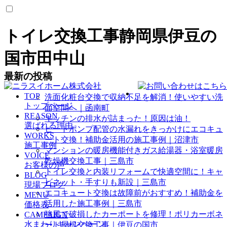
トイレ交換工事静岡県伊豆の
国市田中山
最新の投稿
TOP
洗面化粧台交換で収納不足を解消！使いやすい洗
トップページ
面空間へ｜函南町
REASON
キッチンの排水が詰まった！原因は油！
選ばれる理由
ヒートポンプ配管の水漏れをきっかけにエコキュ
WORKS
ート交換！補助金活用の施工事例｜沼津市
施工事例
マンションの暖房機能付きガス給湯器・浴室暖房
VOICE
乾燥機交換工事｜三島市
お客様の声
トイレ交換と内装リフォームで快適空間に！キャ
BLOG
ビネット・手すりも新設｜三島市
現場ブログ
エコキュート交換は故障前がおすすめ！補助金を
MENU
活用した施工事例｜三島市
価格表
強風で破損したカーポートを修理！ポリカーボネ
CAMPAIGN
水まわりキャンペーン
ート屋根交換工事｜伊豆の国市