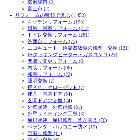
御殿場市 (3)
富士市 (2)
リフォームの種類で選ぶ
(1,452)
キッチンリフォーム (195)
風呂・浴室リフォーム (212)
トイレ交換リフォーム (281)
洗面台リフォーム (75)
エコキュート・給湯器故障の修理・交換 (131)
IHクッキングヒーター・ガスコンロ (23)
間取り変更リフォーム (6)
内装リフォーム (96)
和室リフォーム (22)
照明交換 (2)
押入れ・クローゼット (2)
建具・内装ドア (54)
玄関ドアの交換 (24)
外壁塗装・外壁補修 (81)
外壁サイディング工事 (3)
屋根塗装・屋根修理・葺き替え (76)
ベランダ・バルコニー防水 (19)
雨漏り修理 (11)
雨どい交換 (6)