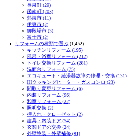
長泉町 (29)
函南町 (203)
熱海市 (11)
伊東市 (2)
御殿場市 (3)
富士市 (2)
リフォームの種類で選ぶ
(1,452)
キッチンリフォーム (195)
風呂・浴室リフォーム (212)
トイレ交換リフォーム (281)
洗面台リフォーム (75)
エコキュート・給湯器故障の修理・交換 (131)
IHクッキングヒーター・ガスコンロ (23)
間取り変更リフォーム (6)
内装リフォーム (96)
和室リフォーム (22)
照明交換 (2)
押入れ・クローゼット (2)
建具・内装ドア (54)
玄関ドアの交換 (24)
外壁塗装・外壁補修 (81)