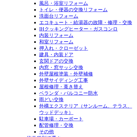
風呂・浴室リフォーム
トイレ・便器の交換リフォーム
洗面台リフォーム
エコキュート・給湯器の故障・修理・交換
IHクッキングヒーター・ガスコンロ
内装リフォーム
和室リフォーム
押入れ・クローゼット
建具・内装ドア
玄関ドアの交換
内窓・窓サッシ交換
外壁屋根塗装・外壁補修
外壁サイディング工事
屋根修理・葺き替え
ベランダ・バルコニー防水
雨どい交換
外構エクステリア（サンルーム、テラス、
ウッドデッキ）
駐車場・カーポート
配管修理・交換
その他