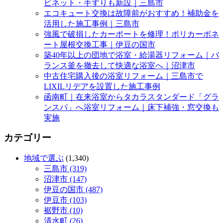
ビネット・手すりも新設｜三島市
エコキュート交換は故障前がおすすめ！補助金を
活用した施工事例｜三島市
強風で破損したカーポートを修理！ポリカーボネ
ート屋根交換工事｜伊豆の国市
築40年以上の団地で浴室・給湯器リフォーム｜バ
ランス釜を撤去して快適な浴室へ｜沼津市
中古住宅購入後の浴室リフォーム｜三島市で
LIXILリデアを設置した施工事例
函南町｜在来浴室からタカラスタンダード「グラ
ンスパ」へ浴室リフォーム｜床下補強・窓交換も
実施
カテゴリー
地域で選ぶ
(1,340)
三島市 (319)
沼津市 (147)
伊豆の国市 (487)
伊豆市 (103)
裾野市 (10)
清水町 (26)