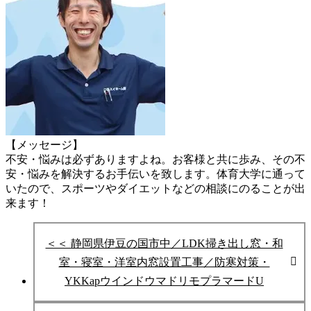
【メッセージ】
不安・悩みは必ずありますよね。お客様と共に歩み、その不
安・悩みを
解決するお手伝いを致します。
体育大学に通って
いたので、スポーツやダイエットなどの相談にのることが出
来ます！
＜＜ 静岡県伊豆の国市中／LDK掃き出し窓・和
室・寝室・洋室内窓設置工事／防寒対策・
YKKapウインドウマドリモプラマードU