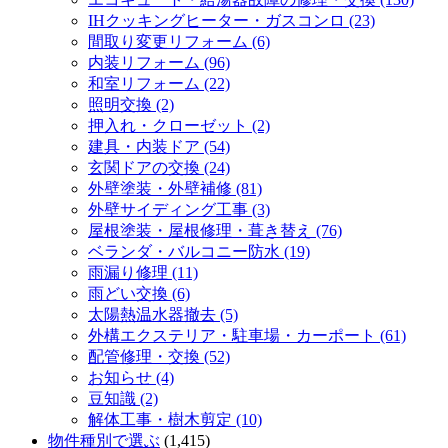
IHクッキングヒーター・ガスコンロ (23)
間取り変更リフォーム (6)
内装リフォーム (96)
和室リフォーム (22)
照明交換 (2)
押入れ・クローゼット (2)
建具・内装ドア (54)
玄関ドアの交換 (24)
外壁塗装・外壁補修 (81)
外壁サイディング工事 (3)
屋根塗装・屋根修理・葺き替え (76)
ベランダ・バルコニー防水 (19)
雨漏り修理 (11)
雨どい交換 (6)
太陽熱温水器撤去 (5)
外構エクステリア・駐車場・カーポート (61)
配管修理・交換 (52)
お知らせ (4)
豆知識 (2)
解体工事・樹木剪定 (10)
物件種別で選ぶ
(1,415)