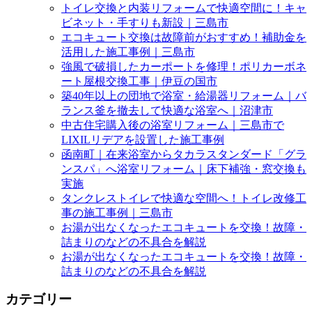
トイレ交換と内装リフォームで快適空間に！キャ
ビネット・手すりも新設｜三島市
エコキュート交換は故障前がおすすめ！補助金を
活用した施工事例｜三島市
強風で破損したカーポートを修理！ポリカーボネ
ート屋根交換工事｜伊豆の国市
築40年以上の団地で浴室・給湯器リフォーム｜バ
ランス釜を撤去して快適な浴室へ｜沼津市
中古住宅購入後の浴室リフォーム｜三島市で
LIXILリデアを設置した施工事例
函南町｜在来浴室からタカラスタンダード「グラ
ンスパ」へ浴室リフォーム｜床下補強・窓交換も
実施
タンクレストイレで快適な空間へ！トイレ改修工
事の施工事例｜三島市
お湯が出なくなったエコキュートを交換！故障・
詰まりのなどの不具合を解説
お湯が出なくなったエコキュートを交換！故障・
詰まりのなどの不具合を解説
カテゴリー