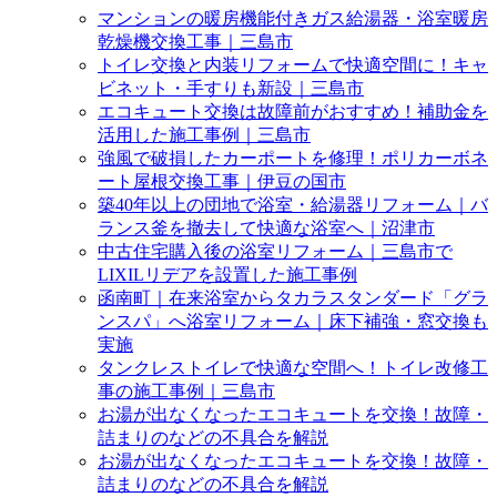
マンションの暖房機能付きガス給湯器・浴室暖房
乾燥機交換工事｜三島市
トイレ交換と内装リフォームで快適空間に！キャ
ビネット・手すりも新設｜三島市
エコキュート交換は故障前がおすすめ！補助金を
活用した施工事例｜三島市
強風で破損したカーポートを修理！ポリカーボネ
ート屋根交換工事｜伊豆の国市
築40年以上の団地で浴室・給湯器リフォーム｜バ
ランス釜を撤去して快適な浴室へ｜沼津市
中古住宅購入後の浴室リフォーム｜三島市で
LIXILリデアを設置した施工事例
函南町｜在来浴室からタカラスタンダード「グラ
ンスパ」へ浴室リフォーム｜床下補強・窓交換も
実施
タンクレストイレで快適な空間へ！トイレ改修工
事の施工事例｜三島市
お湯が出なくなったエコキュートを交換！故障・
詰まりのなどの不具合を解説
お湯が出なくなったエコキュートを交換！故障・
詰まりのなどの不具合を解説