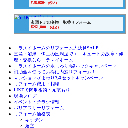
¥26,080~
（税込）
玄関ドアの交換・取替リフォーム
¥261,800~
（税込）
ニラスイホームのリフォーム大決算SALE
三島・沼津・伊豆の国周辺でエコキュートの故障・修
理・交換ならニラスイホーム
ニラスイホームの水まわり4点パックキャンペーン
補助金を使ってお得に内窓リフォーム！
マンション水まわり3点セットキャンペーン
リフォーム費用・相場
LINEで簡単相談・見積もり
現場ブログ
イベント・チラシ情報
バリアフリーリフォーム
リフォーム価格表
キッチン
浴室