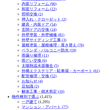
内装リフォーム (96)
和室リフォーム (22)
照明交換 (2)
押入れ・クローゼット (2)
建具・内装ドア (54)
玄関ドアの交換 (24)
外壁塗装・外壁補修 (81)
外壁サイディング工事 (3)
屋根塗装・屋根修理・葺き替え (76)
ベランダ・バルコニー防水 (19)
雨漏り修理 (11)
雨どい交換 (6)
太陽熱温水器撤去 (5)
外構エクステリア・駐車場・カーポート (61)
配管修理・交換 (52)
お知らせ (4)
豆知識 (2)
解体工事・樹木剪定 (10)
物件種別で選ぶ
(1,415)
一戸建て
(1,295)
マンション・アパート (77)