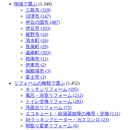
地域で選ぶ
(1,340)
三島市 (319)
沼津市 (147)
伊豆の国市 (487)
伊豆市 (103)
裾野市 (10)
清水町 (26)
長泉町 (29)
函南町 (203)
熱海市 (11)
伊東市 (2)
御殿場市 (3)
富士市 (2)
リフォームの種類で選ぶ
(1,452)
キッチンリフォーム (195)
風呂・浴室リフォーム (212)
トイレ交換リフォーム (281)
洗面台リフォーム (75)
エコキュート・給湯器故障の修理・交換 (131)
IHクッキングヒーター・ガスコンロ (23)
間取り変更リフォーム (6)