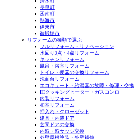
清水町
長泉町
函南町
熱海市
伊東市
御殿場市
リフォームの種類で選ぶ
フルリフォーム・リノベーション
水回り3点・4点リフォーム
キッチンリフォーム
風呂・浴室リフォーム
トイレ・便器の交換リフォーム
洗面台リフォーム
エコキュート・給湯器の故障・修理・交換
IHクッキングヒーター・ガスコンロ
内装リフォーム
和室リフォーム
押入れ・クローゼット
建具・内装ドア
玄関ドアの交換
内窓・窓サッシ交換
外壁屋根塗装・外壁補修