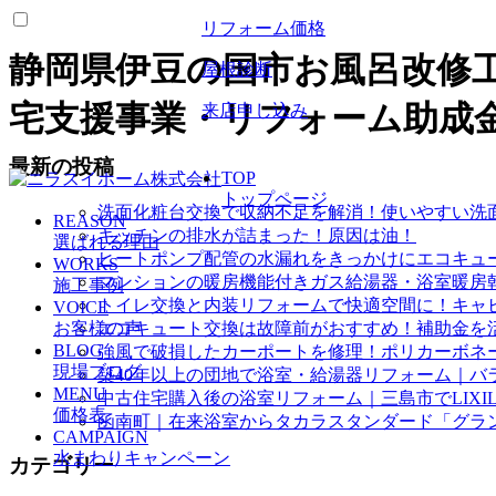
リフォーム価格
静岡県伊豆の国市お風呂改修
屋根診断
宅支援事業・リフォーム助成
来店申し込み
最新の投稿
TOP
トップページ
洗面化粧台交換で収納不足を解消！使いやすい洗
REASON
キッチンの排水が詰まった！原因は油！
選ばれる理由
ヒートポンプ配管の水漏れをきっかけにエコキュ
WORKS
マンションの暖房機能付きガス給湯器・浴室暖房
施工事例
トイレ交換と内装リフォームで快適空間に！キャ
VOICE
お客様の声
エコキュート交換は故障前がおすすめ！補助金を
BLOG
強風で破損したカーポートを修理！ポリカーボネ
現場ブログ
築40年以上の団地で浴室・給湯器リフォーム｜バ
MENU
中古住宅購入後の浴室リフォーム｜三島市でLIXI
価格表
函南町｜在来浴室からタカラスタンダード「グラ
CAMPAIGN
水まわりキャンペーン
カテゴリー