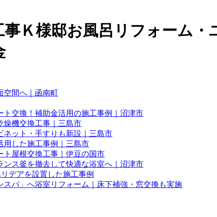
工事Ｋ様邸お風呂リフォーム・
金
面空間へ｜函南町
ート交換！補助金活用の施工事例｜沼津市
乾燥機交換工事｜三島市
ビネット・手すりも新設｜三島市
活用した施工事例｜三島市
ート屋根交換工事｜伊豆の国市
ランス釜を撤去して快適な浴室へ｜沼津市
Lリデアを設置した施工事例
ンスパ」へ浴室リフォーム｜床下補強・窓交換も実施