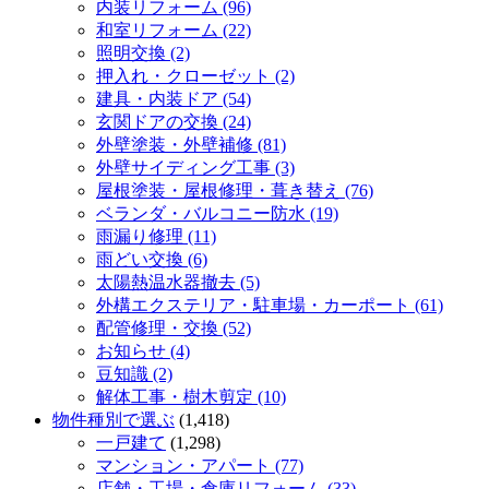
内装リフォーム (96)
和室リフォーム (22)
照明交換 (2)
押入れ・クローゼット (2)
建具・内装ドア (54)
玄関ドアの交換 (24)
外壁塗装・外壁補修 (81)
外壁サイディング工事 (3)
屋根塗装・屋根修理・葺き替え (76)
ベランダ・バルコニー防水 (19)
雨漏り修理 (11)
雨どい交換 (6)
太陽熱温水器撤去 (5)
外構エクステリア・駐車場・カーポート (61)
配管修理・交換 (52)
お知らせ (4)
豆知識 (2)
解体工事・樹木剪定 (10)
物件種別で選ぶ
(1,418)
一戸建て
(1,298)
マンション・アパート (77)
店舗・工場・倉庫リフォーム (33)