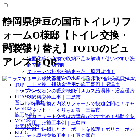
静岡県伊豆の国市トイレリフ
ォームO様邸【トイレ交換・
最新の投稿
内装張り替え】TOTOのピュ
洗面化粧台交換で収納不足を解消！使いやすい洗
アレストQR
面空間へ｜函南町
キッチンの排水が詰まった！原因は油！
ヒートポンプ配管の水漏れをきっかけにエコキュ
ート交換！補助金活用の施工事例｜沼津市
TOP
トップページ
マンションの暖房機能付きガス給湯器・浴室暖房
REASON
乾燥機交換工事｜三島市
選ばれる理由
トイレ交換と内装リフォームで快適空間に！キャ
WORKS
ビネット・手すりも新設｜三島市
施工事例
エコキュート交換は故障前がおすすめ！補助金を
VOICE
活用した施工事例｜三島市
お客様の声
強風で破損したカーポートを修理！ポリカーボネ
BLOG
ート屋根交換工事｜伊豆の国市