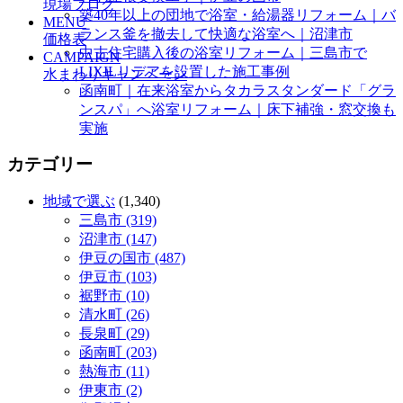
現場ブログ
築40年以上の団地で浴室・給湯器リフォーム｜バ
MENU
ランス釜を撤去して快適な浴室へ｜沼津市
価格表
中古住宅購入後の浴室リフォーム｜三島市で
CAMPAIGN
LIXILリデアを設置した施工事例
水まわりキャンペーン
函南町｜在来浴室からタカラスタンダード「グラ
ンスパ」へ浴室リフォーム｜床下補強・窓交換も
実施
カテゴリー
地域で選ぶ
(1,340)
三島市 (319)
沼津市 (147)
伊豆の国市 (487)
伊豆市 (103)
裾野市 (10)
清水町 (26)
長泉町 (29)
函南町 (203)
熱海市 (11)
伊東市 (2)