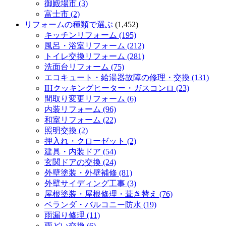
御殿場市 (3)
富士市 (2)
リフォームの種類で選ぶ
(1,452)
キッチンリフォーム (195)
風呂・浴室リフォーム (212)
トイレ交換リフォーム (281)
洗面台リフォーム (75)
エコキュート・給湯器故障の修理・交換 (131)
IHクッキングヒーター・ガスコンロ (23)
間取り変更リフォーム (6)
内装リフォーム (96)
和室リフォーム (22)
照明交換 (2)
押入れ・クローゼット (2)
建具・内装ドア (54)
玄関ドアの交換 (24)
外壁塗装・外壁補修 (81)
外壁サイディング工事 (3)
屋根塗装・屋根修理・葺き替え (76)
ベランダ・バルコニー防水 (19)
雨漏り修理 (11)
雨どい交換 (6)