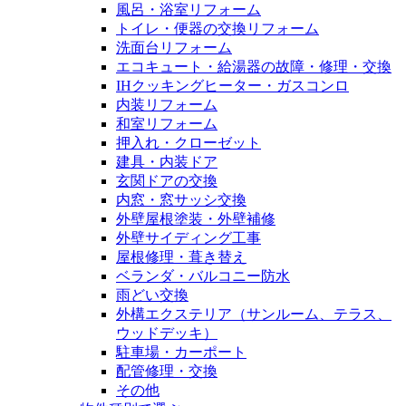
風呂・浴室リフォーム
トイレ・便器の交換リフォーム
洗面台リフォーム
エコキュート・給湯器の故障・修理・交換
IHクッキングヒーター・ガスコンロ
内装リフォーム
和室リフォーム
押入れ・クローゼット
建具・内装ドア
玄関ドアの交換
内窓・窓サッシ交換
外壁屋根塗装・外壁補修
外壁サイディング工事
屋根修理・葺き替え
ベランダ・バルコニー防水
雨どい交換
外構エクステリア（サンルーム、テラス、
ウッドデッキ）
駐車場・カーポート
配管修理・交換
その他