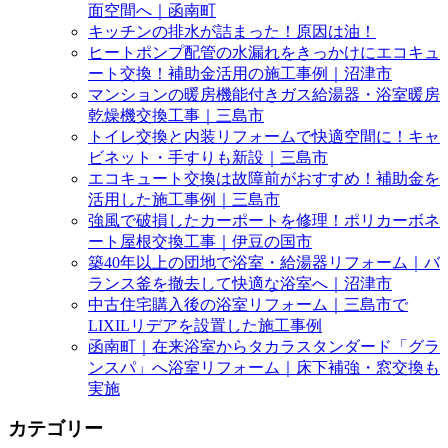
面空間へ｜函南町
キッチンの排水が詰まった！原因は油！
ヒートポンプ配管の水漏れをきっかけにエコキュ
ート交換！補助金活用の施工事例｜沼津市
マンションの暖房機能付きガス給湯器・浴室暖房
乾燥機交換工事｜三島市
トイレ交換と内装リフォームで快適空間に！キャ
ビネット・手すりも新設｜三島市
エコキュート交換は故障前がおすすめ！補助金を
活用した施工事例｜三島市
強風で破損したカーポートを修理！ポリカーボネ
ート屋根交換工事｜伊豆の国市
築40年以上の団地で浴室・給湯器リフォーム｜バ
ランス釜を撤去して快適な浴室へ｜沼津市
中古住宅購入後の浴室リフォーム｜三島市で
LIXILリデアを設置した施工事例
函南町｜在来浴室からタカラスタンダード「グラ
ンスパ」へ浴室リフォーム｜床下補強・窓交換も
実施
カテゴリー