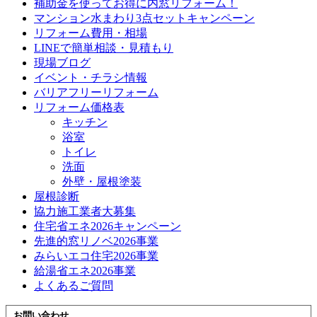
補助金を使ってお得に内窓リフォーム！
マンション水まわり3点セットキャンペーン
リフォーム費用・相場
LINEで簡単相談・見積もり
現場ブログ
イベント・チラシ情報
バリアフリーリフォーム
リフォーム価格表
キッチン
浴室
トイレ
洗面
外壁・屋根塗装
屋根診断
協力施工業者大募集
住宅省エネ2026キャンペーン
先進的窓リノベ2026事業
みらいエコ住宅2026事業
給湯省エネ2026事業
よくあるご質問
お問い合わせ