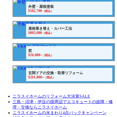
外壁・屋根塗装
¥502,700
（税込）
屋根葺き替え・カバー工法
¥883,000
（税込）
窓
¥26,080~
（税込）
玄関ドアの交換・取替リフォーム
¥261,800~
（税込）
ニラスイホームのリフォーム大決算SALE
三島・沼津・伊豆の国周辺でエコキュートの故障・修
理・交換ならニラスイホーム
ニラスイホームの水まわり4点パックキャンペーン