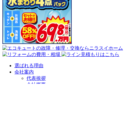
選ばれる理由
会社案内
代表挨拶
会社概要
企業理念
アクセスマップ
リフォームショールーム
ニラスイホーム 伊豆の国韮山店
ニラスイホーム 三島店
スタッフ紹介
採用情報