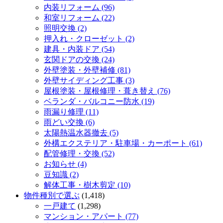
内装リフォーム (96)
和室リフォーム (22)
照明交換 (2)
押入れ・クローゼット (2)
建具・内装ドア (54)
玄関ドアの交換 (24)
外壁塗装・外壁補修 (81)
外壁サイディング工事 (3)
屋根塗装・屋根修理・葺き替え (76)
ベランダ・バルコニー防水 (19)
雨漏り修理 (11)
雨どい交換 (6)
太陽熱温水器撤去 (5)
外構エクステリア・駐車場・カーポート (61)
配管修理・交換 (52)
お知らせ (4)
豆知識 (2)
解体工事・樹木剪定 (10)
物件種別で選ぶ
(1,418)
一戸建て
(1,298)
マンション・アパート (77)