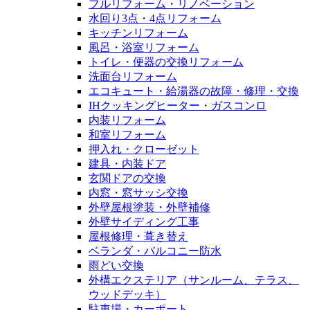
フルリフォーム・リノベーション
水回り3点・4点リフォーム
キッチンリフォーム
風呂・浴室リフォーム
トイレ・便器の交換リフォーム
洗面台リフォーム
エコキュート・給湯器の故障・修理・交換
IHクッキングヒーター・ガスコンロ
内装リフォーム
和室リフォーム
押入れ・クローゼット
建具・内装ドア
玄関ドアの交換
内窓・窓サッシ交換
外壁屋根塗装・外壁補修
外壁サイディング工事
屋根修理・葺き替え
ベランダ・バルコニー防水
雨どい交換
外構エクステリア（サンルーム、テラス、
ウッドデッキ）
駐車場・カーポート