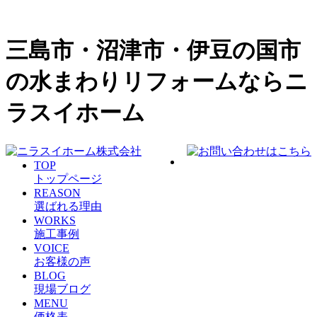
三島市・沼津市・伊豆の国市
の水まわりリフォームならニ
ラスイホーム
TOP
トップページ
REASON
選ばれる理由
WORKS
施工事例
VOICE
お客様の声
BLOG
現場ブログ
MENU
価格表