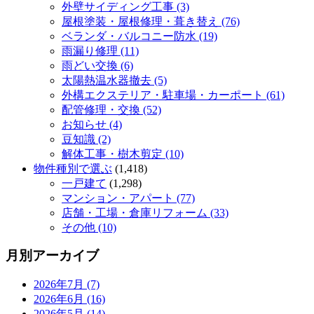
外壁サイディング工事 (3)
屋根塗装・屋根修理・葺き替え (76)
ベランダ・バルコニー防水 (19)
雨漏り修理 (11)
雨どい交換 (6)
太陽熱温水器撤去 (5)
外構エクステリア・駐車場・カーポート (61)
配管修理・交換 (52)
お知らせ (4)
豆知識 (2)
解体工事・樹木剪定 (10)
物件種別で選ぶ
(1,418)
一戸建て
(1,298)
マンション・アパート (77)
店舗・工場・倉庫リフォーム (33)
その他 (10)
月別アーカイブ
2026年7月 (7)
2026年6月 (16)
2026年5月 (14)