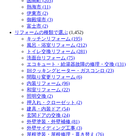
函南町 (203)
熱海市 (11)
伊東市 (2)
御殿場市 (3)
富士市 (2)
リフォームの種類で選ぶ
(1,452)
キッチンリフォーム (195)
風呂・浴室リフォーム (212)
トイレ交換リフォーム (281)
洗面台リフォーム (75)
エコキュート・給湯器故障の修理・交換 (131)
IHクッキングヒーター・ガスコンロ (23)
間取り変更リフォーム (6)
内装リフォーム (96)
和室リフォーム (22)
照明交換 (2)
押入れ・クローゼット (2)
建具・内装ドア (54)
玄関ドアの交換 (24)
外壁塗装・外壁補修 (81)
外壁サイディング工事 (3)
屋根塗装・屋根修理・葺き替え (76)