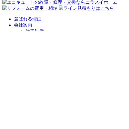
選ばれる理由
会社案内
代表挨拶
会社概要
企業理念
アクセスマップ
リフォームショールーム
ニラスイホーム 伊豆の国韮山店
ニラスイホーム 三島店
スタッフ紹介
採用情報
求職者向け 社長インタビュー
施工事例
施工事例一覧
地域で選ぶ
三島市