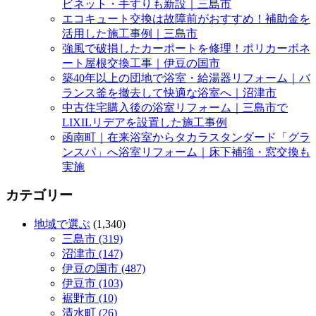
ビネット・手すりも新設｜三島市
エコキュート交換は故障前がおすすめ！補助金を
活用した施工事例｜三島市
強風で破損したカーポートを修理！ポリカーボネ
ート屋根交換工事｜伊豆の国市
築40年以上の団地で浴室・給湯器リフォーム｜バ
ランス釜を撤去して快適な浴室へ｜沼津市
中古住宅購入後の浴室リフォーム｜三島市で
LIXILリデアを設置した施工事例
函南町｜在来浴室からタカラスタンダード「グラ
ンスパ」へ浴室リフォーム｜床下補強・窓交換も
実施
カテゴリー
地域で選ぶ
(1,340)
三島市 (319)
沼津市 (147)
伊豆の国市 (487)
伊豆市 (103)
裾野市 (10)
清水町 (26)