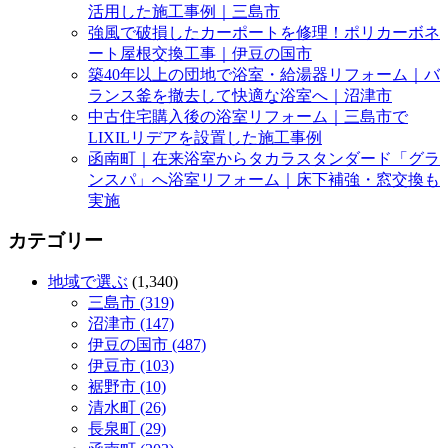
活用した施工事例｜三島市
強風で破損したカーポートを修理！ポリカーボネ
ート屋根交換工事｜伊豆の国市
築40年以上の団地で浴室・給湯器リフォーム｜バ
ランス釜を撤去して快適な浴室へ｜沼津市
中古住宅購入後の浴室リフォーム｜三島市で
LIXILリデアを設置した施工事例
函南町｜在来浴室からタカラスタンダード「グラ
ンスパ」へ浴室リフォーム｜床下補強・窓交換も
実施
カテゴリー
地域で選ぶ
(1,340)
三島市 (319)
沼津市 (147)
伊豆の国市 (487)
伊豆市 (103)
裾野市 (10)
清水町 (26)
長泉町 (29)