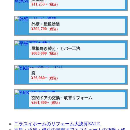
¥11,253~
（税込）
外壁・屋根塗装
¥502,700
（税込）
屋根葺き替え・カバー工法
¥883,000
（税込）
窓
¥26,080~
（税込）
玄関ドアの交換・取替リフォーム
¥261,800~
（税込）
ニラスイホームのリフォーム大決算SALE
三島・沼津・伊豆の国周辺でエコキュートの故障・修