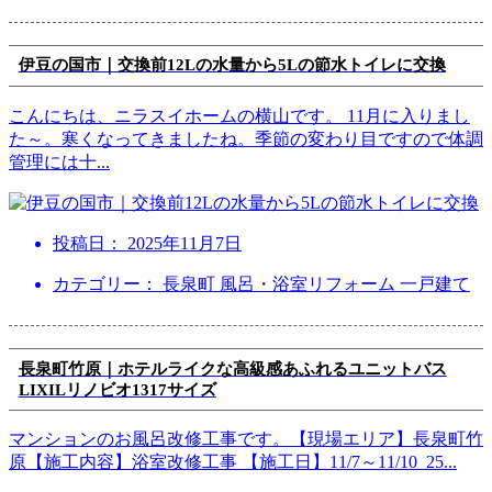
伊豆の国市｜交換前12Lの水量から5Lの節水トイレに交換
こんにちは、ニラスイホームの横山です。 11月に入りまし
た～。寒くなってきましたね。季節の変わり目ですので体調
管理には十
...
投稿日：
2025年11月7日
カテゴリー： 長泉町 風呂・浴室リフォーム 一戸建て
長泉町竹原｜ホテルライクな高級感あふれるユニットバス
LIXILリノビオ1317サイズ
マンションのお風呂改修工事です。【現場エリア】長泉町竹
原【施工内容】浴室改修工事 【施工日】11/7～11/10 25
...