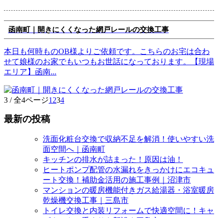
函南町｜開きにくくなった網戸レールの交換工事
本日も何時ものOB様よりご依頼です。こちらのお宅は合わ
せて娘様のお家でもいつもお世話になっております。【現場
エリア】函南
...
3 / 全4ページ
1
2
3
4
最新の投稿
洗面化粧台交換で収納不足を解消！使いやすい洗
面空間へ｜函南町
キッチンの排水が詰まった！原因は油！
ヒートポンプ配管の水漏れをきっかけにエコキュ
ート交換！補助金活用の施工事例｜沼津市
マンションの暖房機能付きガス給湯器・浴室暖房
乾燥機交換工事｜三島市
トイレ交換と内装リフォームで快適空間に！キャ