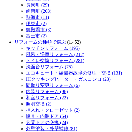
長泉町 (29)
函南町 (203)
熱海市 (11)
伊東市 (2)
御殿場市 (3)
富士市 (2)
リフォームの種類で選ぶ
(1,452)
キッチンリフォーム (195)
風呂・浴室リフォーム (212)
トイレ交換リフォーム (281)
洗面台リフォーム (75)
エコキュート・給湯器故障の修理・交換 (131)
IHクッキングヒーター・ガスコンロ (23)
間取り変更リフォーム (6)
内装リフォーム (96)
和室リフォーム (22)
照明交換 (2)
押入れ・クローゼット (2)
建具・内装ドア (54)
玄関ドアの交換 (24)
外壁塗装・外壁補修 (81)