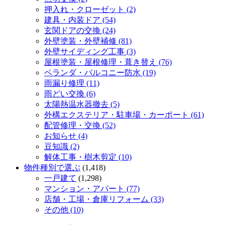
押入れ・クローゼット (2)
建具・内装ドア (54)
玄関ドアの交換 (24)
外壁塗装・外壁補修 (81)
外壁サイディング工事 (3)
屋根塗装・屋根修理・葺き替え (76)
ベランダ・バルコニー防水 (19)
雨漏り修理 (11)
雨どい交換 (6)
太陽熱温水器撤去 (5)
外構エクステリア・駐車場・カーポート (61)
配管修理・交換 (52)
お知らせ (4)
豆知識 (2)
解体工事・樹木剪定 (10)
物件種別で選ぶ
(1,418)
一戸建て
(1,298)
マンション・アパート (77)
店舗・工場・倉庫リフォーム (33)
その他 (10)