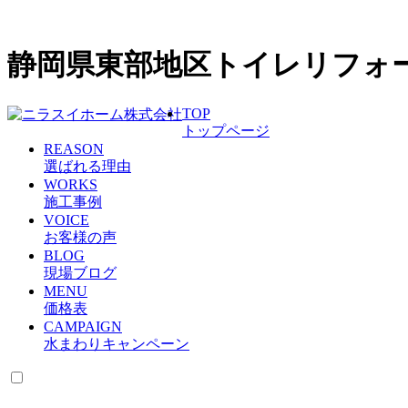
静岡県東部地区トイレリフォ
TOP
トップページ
REASON
選ばれる理由
WORKS
施工事例
VOICE
お客様の声
BLOG
現場ブログ
MENU
価格表
CAMPAIGN
水まわりキャンペーン