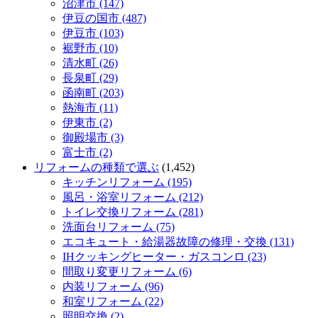
沼津市 (147)
伊豆の国市 (487)
伊豆市 (103)
裾野市 (10)
清水町 (26)
長泉町 (29)
函南町 (203)
熱海市 (11)
伊東市 (2)
御殿場市 (3)
富士市 (2)
リフォームの種類で選ぶ
(1,452)
キッチンリフォーム (195)
風呂・浴室リフォーム (212)
トイレ交換リフォーム (281)
洗面台リフォーム (75)
エコキュート・給湯器故障の修理・交換 (131)
IHクッキングヒーター・ガスコンロ (23)
間取り変更リフォーム (6)
内装リフォーム (96)
和室リフォーム (22)
照明交換 (2)