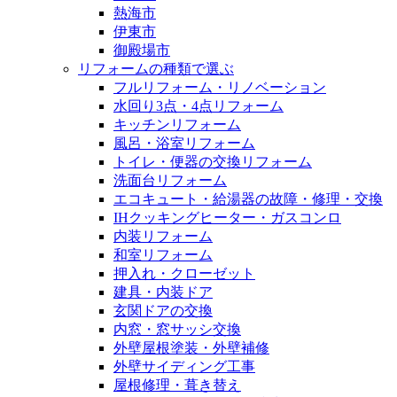
熱海市
伊東市
御殿場市
リフォームの種類で選ぶ
フルリフォーム・リノベーション
水回り3点・4点リフォーム
キッチンリフォーム
風呂・浴室リフォーム
トイレ・便器の交換リフォーム
洗面台リフォーム
エコキュート・給湯器の故障・修理・交換
IHクッキングヒーター・ガスコンロ
内装リフォーム
和室リフォーム
押入れ・クローゼット
建具・内装ドア
玄関ドアの交換
内窓・窓サッシ交換
外壁屋根塗装・外壁補修
外壁サイディング工事
屋根修理・葺き替え