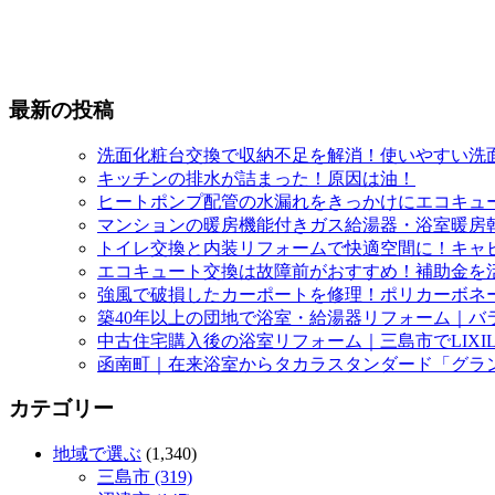
最新の投稿
洗面化粧台交換で収納不足を解消！使いやすい洗
キッチンの排水が詰まった！原因は油！
ヒートポンプ配管の水漏れをきっかけにエコキュ
マンションの暖房機能付きガス給湯器・浴室暖房
トイレ交換と内装リフォームで快適空間に！キャ
エコキュート交換は故障前がおすすめ！補助金を
強風で破損したカーポートを修理！ポリカーボネ
築40年以上の団地で浴室・給湯器リフォーム｜バ
中古住宅購入後の浴室リフォーム｜三島市でLIXI
函南町｜在来浴室からタカラスタンダード「グラ
カテゴリー
地域で選ぶ
(1,340)
三島市 (319)