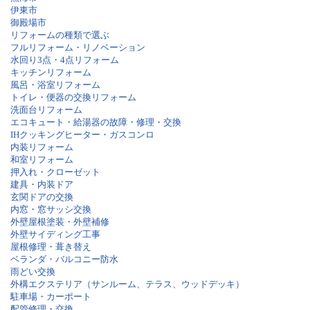
伊東市
御殿場市
リフォームの種類で選ぶ
フルリフォーム・リノベーション
水回り3点・4点リフォーム
キッチンリフォーム
風呂・浴室リフォーム
トイレ・便器の交換リフォーム
洗面台リフォーム
エコキュート・給湯器の故障・修理・交換
IHクッキングヒーター・ガスコンロ
内装リフォーム
和室リフォーム
押入れ・クローゼット
建具・内装ドア
玄関ドアの交換
内窓・窓サッシ交換
外壁屋根塗装・外壁補修
外壁サイディング工事
屋根修理・葺き替え
ベランダ・バルコニー防水
雨どい交換
外構エクステリア（サンルーム、テラス、ウッドデッキ）
駐車場・カーポート
配管修理・交換