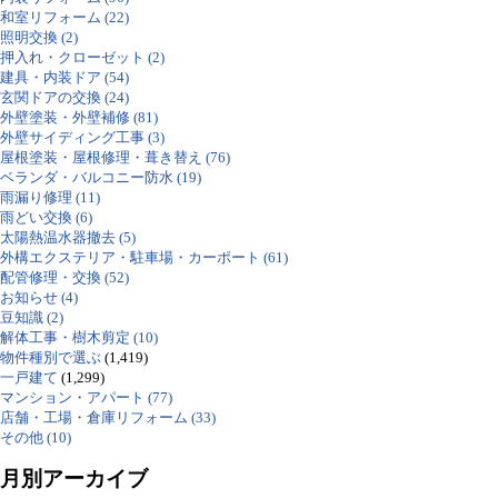
和室リフォーム (22)
照明交換 (2)
押入れ・クローゼット (2)
建具・内装ドア (54)
玄関ドアの交換 (24)
外壁塗装・外壁補修 (81)
外壁サイディング工事 (3)
屋根塗装・屋根修理・葺き替え (76)
ベランダ・バルコニー防水 (19)
雨漏り修理 (11)
雨どい交換 (6)
太陽熱温水器撤去 (5)
外構エクステリア・駐車場・カーポート (61)
配管修理・交換 (52)
お知らせ (4)
豆知識 (2)
解体工事・樹木剪定 (10)
物件種別で選ぶ
(1,419)
一戸建て
(1,299)
マンション・アパート (77)
店舗・工場・倉庫リフォーム (33)
その他 (10)
月別アーカイブ