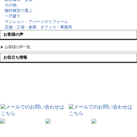
その他
物件種別で選ぶ
一戸建て
マンション・アパートのリフォーム
店舗・工場・倉庫、オフィス・事務所
お客様の声
お客様の声一覧
お役立ち情報
節約リフォーム
¥82,900~
（税込）
浴室
¥35,200~
（税込）
HOME
現場ブログ
リフォームの種類で選ぶ
キッチンリフォー
TOTO
¥51,260~
（税込）
ム
静岡県東部地区／キッチンリフォーム W様邸／経年劣化