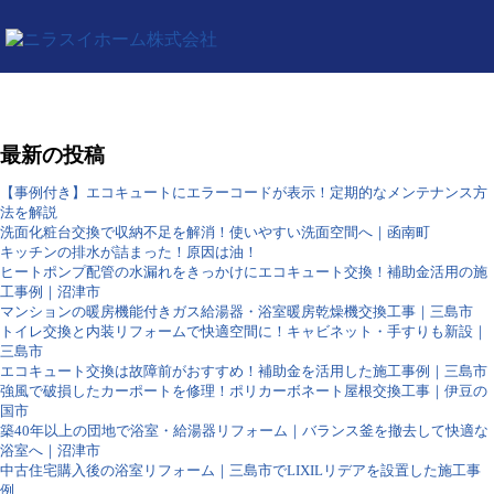
最新の投稿
【事例付き】エコキュートにエラーコードが表示！定期的なメンテナンス方
法を解説
洗面化粧台交換で収納不足を解消！使いやすい洗面空間へ｜函南町
キッチンの排水が詰まった！原因は油！
ヒートポンプ配管の水漏れをきっかけにエコキュート交換！補助金活用の施
工事例｜沼津市
マンションの暖房機能付きガス給湯器・浴室暖房乾燥機交換工事｜三島市
トイレ交換と内装リフォームで快適空間に！キャビネット・手すりも新設｜
三島市
エコキュート交換は故障前がおすすめ！補助金を活用した施工事例｜三島市
強風で破損したカーポートを修理！ポリカーボネート屋根交換工事｜伊豆の
国市
築40年以上の団地で浴室・給湯器リフォーム｜バランス釜を撤去して快適な
浴室へ｜沼津市
中古住宅購入後の浴室リフォーム｜三島市でLIXILリデアを設置した施工事
例