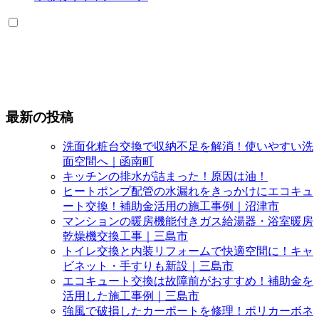
最新の投稿
洗面化粧台交換で収納不足を解消！使いやすい洗
面空間へ｜函南町
キッチンの排水が詰まった！原因は油！
ヒートポンプ配管の水漏れをきっかけにエコキュ
ート交換！補助金活用の施工事例｜沼津市
マンションの暖房機能付きガス給湯器・浴室暖房
乾燥機交換工事｜三島市
トイレ交換と内装リフォームで快適空間に！キャ
ビネット・手すりも新設｜三島市
エコキュート交換は故障前がおすすめ！補助金を
活用した施工事例｜三島市
強風で破損したカーポートを修理！ポリカーボネ