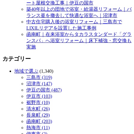
ート屋根交換工事｜伊豆の国市
築40年以上の団地で浴室・給湯器リフォーム｜バ
ランス釜を撤去して快適な浴室へ｜沼津市
中古住宅購入後の浴室リフォーム｜三島市で
LIXILリデアを設置した施工事例
函南町｜在来浴室からタカラスタンダード「グラ
ンスパ」へ浴室リフォーム｜床下補強・窓交換も
実施
カテゴリー
地域で選ぶ
(1,340)
三島市 (319)
沼津市 (147)
伊豆の国市 (487)
伊豆市 (103)
裾野市 (10)
清水町 (26)
長泉町 (29)
函南町 (203)
熱海市 (11)
伊東市 (2)