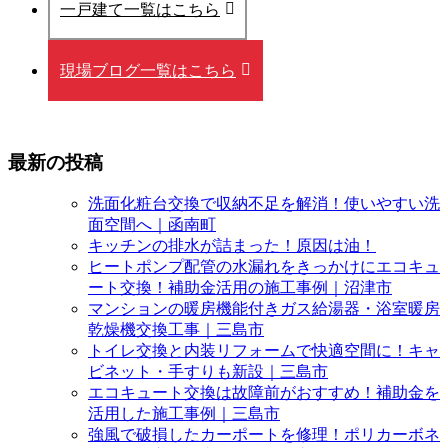
一戸建て一覧はこちら
現場ブログ一覧はこちら
最新の投稿
洗面化粧台交換で収納不足を解消！使いやすい洗
面空間へ｜函南町
キッチンの排水が詰まった！原因は油！
ヒートポンプ配管の水漏れをきっかけにエコキュ
ート交換！補助金活用の施工事例｜沼津市
マンションの暖房機能付きガス給湯器・浴室暖房
乾燥機交換工事｜三島市
トイレ交換と内装リフォームで快適空間に！キャ
ビネット・手すりも新設｜三島市
エコキュート交換は故障前がおすすめ！補助金を
活用した施工事例｜三島市
強風で破損したカーポートを修理！ポリカーボネ