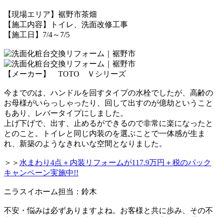
【現場エリア】裾野市茶畑
【施工内容】トイレ、洗面改修工事
【施工日】7/4～7/5
【メーカー】 TOTO Ｖシリーズ
今までのは、ハンドルを回すタイプの水栓でしたが、
高齢の
お母様が
いらっしゃったり
、回して出すのが
億劫ということ
もあり、レバータイプにしました。
上げ下げで、出す、止めるができるので非常に楽になった
と
と
のこと。
トイレと同じ内装のを選ぶことで一体感が生ま
れ、新築のような
きれいな空間となりました。
＞＞
水まわり4点＋内装リフォームが117.9万円＋税のパック
キャンペーン実施中!!
ニラスイホーム担当：鈴木
不安・悩みは必ずありますよね。お客様と共に歩み、その不