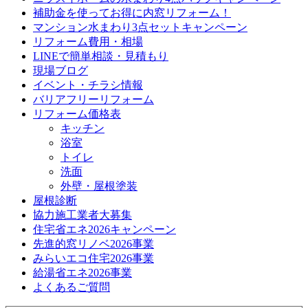
補助金を使ってお得に内窓リフォーム！
マンション水まわり3点セットキャンペーン
リフォーム費用・相場
LINEで簡単相談・見積もり
現場ブログ
イベント・チラシ情報
バリアフリーリフォーム
リフォーム価格表
キッチン
浴室
トイレ
洗面
外壁・屋根塗装
屋根診断
協力施工業者大募集
住宅省エネ2026キャンペーン
先進的窓リノベ2026事業
みらいエコ住宅2026事業
給湯省エネ2026事業
よくあるご質問