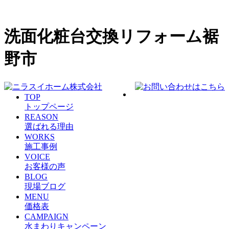
洗面化粧台交換リフォーム裾
野市
TOP
トップページ
REASON
選ばれる理由
WORKS
施工事例
VOICE
お客様の声
BLOG
現場ブログ
MENU
価格表
CAMPAIGN
水まわりキャンペーン