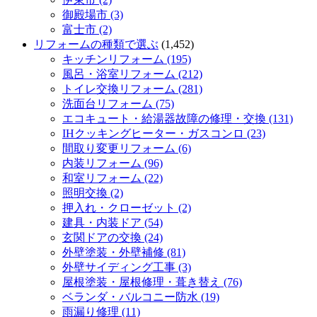
御殿場市 (3)
富士市 (2)
リフォームの種類で選ぶ
(1,452)
キッチンリフォーム (195)
風呂・浴室リフォーム (212)
トイレ交換リフォーム (281)
洗面台リフォーム (75)
エコキュート・給湯器故障の修理・交換 (131)
IHクッキングヒーター・ガスコンロ (23)
間取り変更リフォーム (6)
内装リフォーム (96)
和室リフォーム (22)
照明交換 (2)
押入れ・クローゼット (2)
建具・内装ドア (54)
玄関ドアの交換 (24)
外壁塗装・外壁補修 (81)
外壁サイディング工事 (3)
屋根塗装・屋根修理・葺き替え (76)
ベランダ・バルコニー防水 (19)
雨漏り修理 (11)