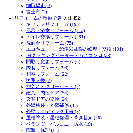
御殿場市 (3)
富士市 (2)
リフォームの種類で選ぶ
(1,452)
キッチンリフォーム (195)
風呂・浴室リフォーム (212)
トイレ交換リフォーム (281)
洗面台リフォーム (75)
エコキュート・給湯器故障の修理・交換 (131)
IHクッキングヒーター・ガスコンロ (23)
間取り変更リフォーム (6)
内装リフォーム (96)
和室リフォーム (22)
照明交換 (2)
押入れ・クローゼット (2)
建具・内装ドア (54)
玄関ドアの交換 (24)
外壁塗装・外壁補修 (81)
外壁サイディング工事 (3)
屋根塗装・屋根修理・葺き替え (76)
ベランダ・バルコニー防水 (19)
雨漏り修理 (11)