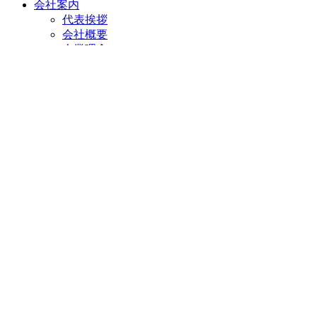
会社案内
代表挨拶
会社概要
企業理念
アクセスマップ
リフォームショールーム
ニラスイホーム 伊豆の国韮山店
ニラスイホーム 三島店
スタッフ紹介
採用情報
求職者向け 社長インタビュー
施工事例
施工事例一覧
地域で選ぶ
三島市
沼津市
伊豆の国市
伊豆市
清水町