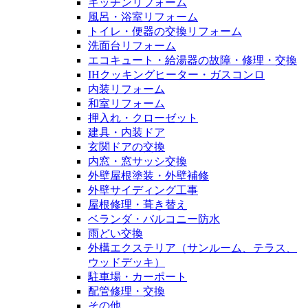
キッチンリフォーム
風呂・浴室リフォーム
トイレ・便器の交換リフォーム
洗面台リフォーム
エコキュート・給湯器の故障・修理・交換
IHクッキングヒーター・ガスコンロ
内装リフォーム
和室リフォーム
押入れ・クローゼット
建具・内装ドア
玄関ドアの交換
内窓・窓サッシ交換
外壁屋根塗装・外壁補修
外壁サイディング工事
屋根修理・葺き替え
ベランダ・バルコニー防水
雨どい交換
外構エクステリア（サンルーム、テラス、
ウッドデッキ）
駐車場・カーポート
配管修理・交換
その他