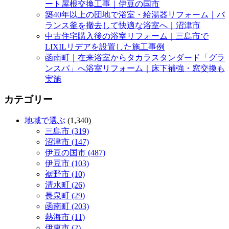
ート屋根交換工事｜伊豆の国市
築40年以上の団地で浴室・給湯器リフォーム｜バ
ランス釜を撤去して快適な浴室へ｜沼津市
中古住宅購入後の浴室リフォーム｜三島市で
LIXILリデアを設置した施工事例
函南町｜在来浴室からタカラスタンダード「グラ
ンスパ」へ浴室リフォーム｜床下補強・窓交換も
実施
カテゴリー
地域で選ぶ
(1,340)
三島市 (319)
沼津市 (147)
伊豆の国市 (487)
伊豆市 (103)
裾野市 (10)
清水町 (26)
長泉町 (29)
函南町 (203)
熱海市 (11)
伊東市 (2)