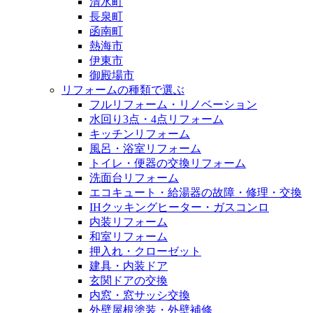
清水町
長泉町
函南町
熱海市
伊東市
御殿場市
リフォームの種類で選ぶ
フルリフォーム・リノベーション
水回り3点・4点リフォーム
キッチンリフォーム
風呂・浴室リフォーム
トイレ・便器の交換リフォーム
洗面台リフォーム
エコキュート・給湯器の故障・修理・交換
IHクッキングヒーター・ガスコンロ
内装リフォーム
和室リフォーム
押入れ・クローゼット
建具・内装ドア
玄関ドアの交換
内窓・窓サッシ交換
外壁屋根塗装・外壁補修