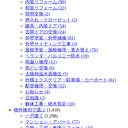
内装リフォーム (96)
和室リフォーム (22)
照明交換 (2)
押入れ・クローゼット (2)
建具・内装ドア (54)
玄関ドアの交換 (24)
外壁塗装・外壁補修 (81)
外壁サイディング工事 (3)
屋根塗装・屋根修理・葺き替え (76)
ベランダ・バルコニー防水 (19)
雨漏り修理 (11)
雨どい交換 (6)
太陽熱温水器撤去 (5)
外構エクステリア・駐車場・カーポート (61)
配管修理・交換 (52)
お知らせ (4)
豆知識 (2)
解体工事・樹木剪定 (10)
物件種別で選ぶ
(1,418)
一戸建て
(1,298)
マンション・アパート (77)
店舗・工場・倉庫リフォーム (33)