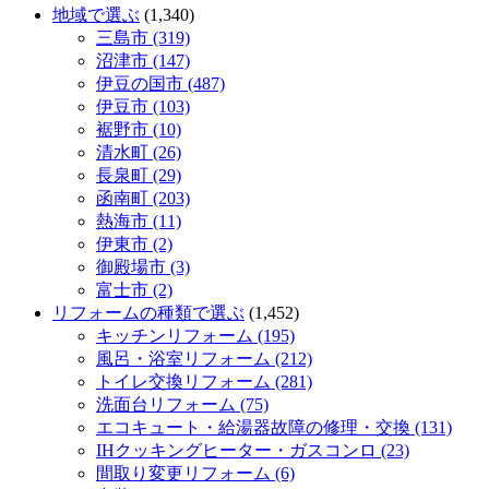
地域で選ぶ
(1,340)
三島市 (319)
沼津市 (147)
伊豆の国市 (487)
伊豆市 (103)
裾野市 (10)
清水町 (26)
長泉町 (29)
函南町 (203)
熱海市 (11)
伊東市 (2)
御殿場市 (3)
富士市 (2)
リフォームの種類で選ぶ
(1,452)
キッチンリフォーム (195)
風呂・浴室リフォーム (212)
トイレ交換リフォーム (281)
洗面台リフォーム (75)
エコキュート・給湯器故障の修理・交換 (131)
IHクッキングヒーター・ガスコンロ (23)
間取り変更リフォーム (6)