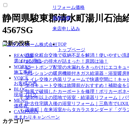
リフォーム価格
静岡県駿東郡清水町湯川石油給
屋根診断
4567SG
来店申し込み
最新の投稿
TOP
トップページ
洗面化粧台交換で収納不足を解消！使いやすい洗
REASON
選ばれる理由
キッチンの排水が詰まった！原因は油！
WORKS
ヒートポンプ配管の水漏れをきっかけにエコキュ
施工事例
マンションの暖房機能付きガス給湯器・浴室暖房
VOICE
トイレ交換と内装リフォームで快適空間に！キャ
お客様の声
エコキュート交換は故障前がおすすめ！補助金を
BLOG
強風で破損したカーポートを修理！ポリカーボネ
現場ブログ
築40年以上の団地で浴室・給湯器リフォーム｜バ
MENU
中古住宅購入後の浴室リフォーム｜三島市でLIXI
価格表
函南町｜在来浴室からタカラスタンダード「グラ
CAMPAIGN
水まわりキャンペーン
カテゴリー