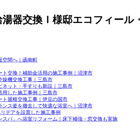
湯器交換Ｉ様邸エコフィール・エ
面空間へ｜函南町
ート交換！補助金活用の施工事例｜沼津市
乾燥機交換工事｜三島市
ビネット・手すりも新設｜三島市
活用した施工事例｜三島市
ート屋根交換工事｜伊豆の国市
ランス釜を撤去して快適な浴室へ｜沼津市
Lリデアを設置した施工事例
ンスパ」へ浴室リフォーム｜床下補強・窓交換も実施