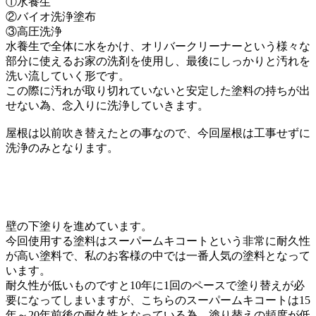
①水養生
②バイオ洗浄塗布
③高圧洗浄
水養生で全体に水をかけ、オリバークリーナーという
様々な
部分に使えるお家の洗剤を使用し、
最後にしっかりと汚れを
洗い流していく形です。
この際に汚れが取り切れていないと安定した
塗料の持ちが出
せない為、念入りに洗浄していきます。
屋根は以前吹き替えたとの事なので、
今回屋根は工事せずに
洗浄のみとなります。
壁の下塗りを進めています。
今回使用する塗料はスーパームキコートという
非常に耐久性
が高い塗料で、
私のお客様の中では一番人気の塗料となって
います。
耐久性が低いものですと10年に1回のペースで
塗り替えが必
要になってしまいますが、
こちらのスーパームキコートは15
年～20年前後の
耐久性となっている為、塗り替えの頻度が
低