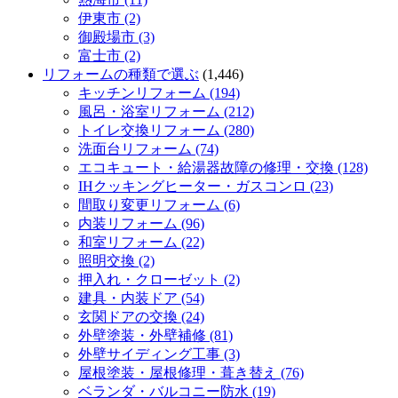
伊東市 (2)
御殿場市 (3)
富士市 (2)
リフォームの種類で選ぶ
(1,446)
キッチンリフォーム (194)
風呂・浴室リフォーム (212)
トイレ交換リフォーム (280)
洗面台リフォーム (74)
エコキュート・給湯器故障の修理・交換 (128)
IHクッキングヒーター・ガスコンロ (23)
間取り変更リフォーム (6)
内装リフォーム (96)
和室リフォーム (22)
照明交換 (2)
押入れ・クローゼット (2)
建具・内装ドア (54)
玄関ドアの交換 (24)
外壁塗装・外壁補修 (81)
外壁サイディング工事 (3)
屋根塗装・屋根修理・葺き替え (76)
ベランダ・バルコニー防水 (19)