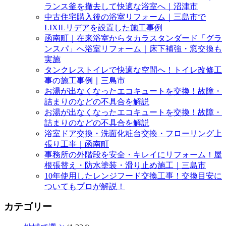
ランス釜を撤去して快適な浴室へ｜沼津市
中古住宅購入後の浴室リフォーム｜三島市で
LIXILリデアを設置した施工事例
函南町｜在来浴室からタカラスタンダード「グラ
ンスパ」へ浴室リフォーム｜床下補強・窓交換も
実施
タンクレストイレで快適な空間へ！トイレ改修工
事の施工事例｜三島市
お湯が出なくなったエコキュートを交換！故障・
詰まりのなどの不具合を解説
お湯が出なくなったエコキュートを交換！故障・
詰まりのなどの不具合を解説
浴室ドア交換・洗面化粧台交換・フローリング上
張り工事｜函南町
事務所の外階段を安全・キレイにリフォーム！屋
根張替え・防水塗装・滑り止め施工｜三島市
10年使用したレンジフード交換工事！交換目安に
ついてもプロが解説！
カテゴリー