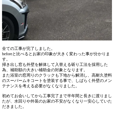
全ての工事が完了しました。
beforeと比べるとお家の印象が大きく変わった事が分かりま
す。
掃き出し窓も外壁を解体して入替える
斫
り
工法を採用した
為、補助額の大きい
補助金の対象となります。
また浴室の窓周りのクラックも下地から解消し、
高耐久塗料
のスーパームキコートを塗装する事で、
しばらく外壁のメン
テナンスを考える必要がなくなりました。
初めてお会いしてから工事完了まで半年間と
長きに渡りまし
たが、水回りや外装のお家の不安がなくなり
一安心していた
だきました。