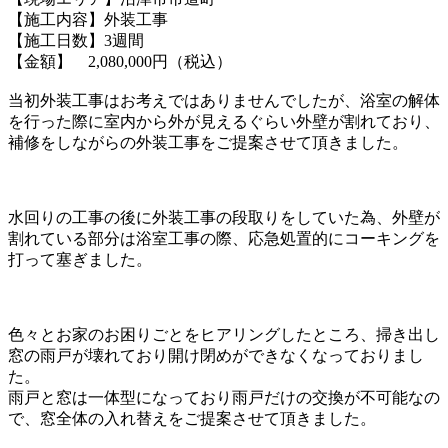
【施工内容】外装工事
【施工日数】3週間
【金額】 2,080,000円（税込）
当初外装工事はお考えではありませんでしたが、
浴室の解体
を行った際に室内から外が見えるぐらい
外壁が割れており、
補修をしながらの外装工事を
ご提案させて頂きました。
水回りの工事の後に外装工事の段取りをしていた為、
外壁が
割れている部分は浴室工事の際、
応急処置的にコーキングを
打って塞ぎました。
色々とお家のお困りごとをヒアリングしたところ、
掃き出し
窓の雨戸が壊れており開け閉めができなく
なっておりまし
た。
雨戸と窓は一体型になっており
雨戸だけの交換が不可能なの
で、窓全体の入れ替えを
ご提案させて頂きました。