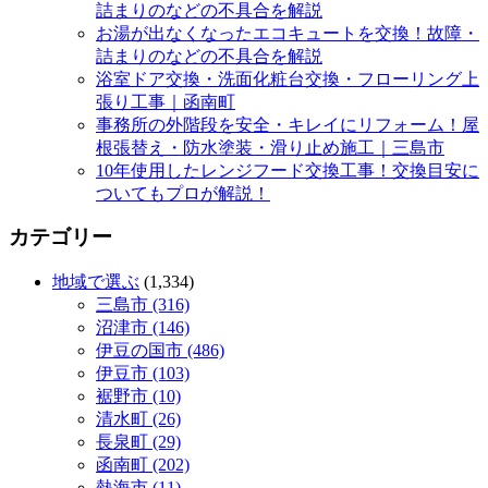
詰まりのなどの不具合を解説
お湯が出なくなったエコキュートを交換！故障・
詰まりのなどの不具合を解説
浴室ドア交換・洗面化粧台交換・フローリング上
張り工事｜函南町
事務所の外階段を安全・キレイにリフォーム！屋
根張替え・防水塗装・滑り止め施工｜三島市
10年使用したレンジフード交換工事！交換目安に
ついてもプロが解説！
カテゴリー
地域で選ぶ
(1,334)
三島市 (316)
沼津市 (146)
伊豆の国市 (486)
伊豆市 (103)
裾野市 (10)
清水町 (26)
長泉町 (29)
函南町 (202)
熱海市 (11)