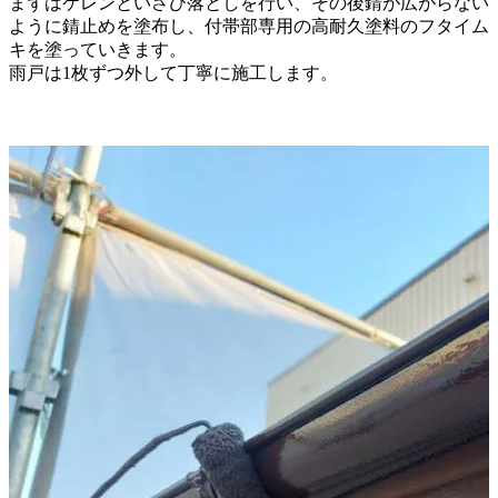
まずはケレンといさび落としを行い、
その後錆が広がらない
ように錆止めを塗布し、
付帯部専用の高耐久塗料のフタイム
キを
塗っていきます。
雨戸は1枚ずつ外して丁寧に施工します。