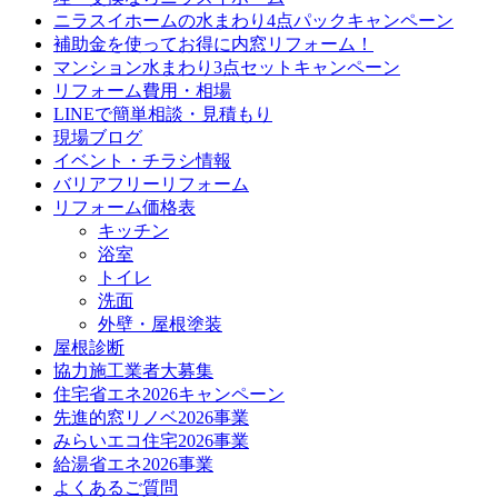
ニラスイホームの水まわり4点パックキャンペーン
補助金を使ってお得に内窓リフォーム！
マンション水まわり3点セットキャンペーン
リフォーム費用・相場
LINEで簡単相談・見積もり
現場ブログ
イベント・チラシ情報
バリアフリーリフォーム
リフォーム価格表
キッチン
浴室
トイレ
洗面
外壁・屋根塗装
屋根診断
協力施工業者大募集
住宅省エネ2026キャンペーン
先進的窓リノベ2026事業
みらいエコ住宅2026事業
給湯省エネ2026事業
よくあるご質問