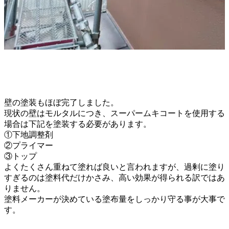
壁の塗装もほぼ完了しました。
現状の壁はモルタルにつき、スーパームキコートを
使用する
場合は下記を塗装する必要があります。
①下地調整剤
②プライマー
③トップ
よくたくさん重ねて塗れば良いと言われますが、
過剰に塗り
すぎるのは塗料代だけかさみ、
高い効果が得られる訳ではあ
りません。
塗料メーカーが決めている塗布量を
しっかり守る事が大事で
す。