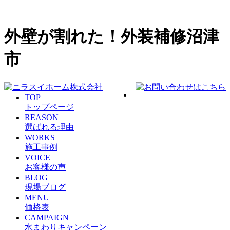
外壁が割れた！外装補修沼津
市
TOP
トップページ
REASON
選ばれる理由
WORKS
施工事例
VOICE
お客様の声
BLOG
現場ブログ
MENU
価格表
CAMPAIGN
水まわりキャンペーン