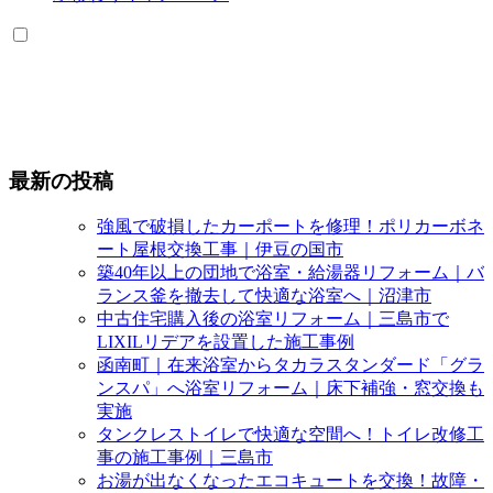
最新の投稿
強風で破損したカーポートを修理！ポリカーボネ
ート屋根交換工事｜伊豆の国市
築40年以上の団地で浴室・給湯器リフォーム｜バ
ランス釜を撤去して快適な浴室へ｜沼津市
中古住宅購入後の浴室リフォーム｜三島市で
LIXILリデアを設置した施工事例
函南町｜在来浴室からタカラスタンダード「グラ
ンスパ」へ浴室リフォーム｜床下補強・窓交換も
実施
タンクレストイレで快適な空間へ！トイレ改修工
事の施工事例｜三島市
お湯が出なくなったエコキュートを交換！故障・