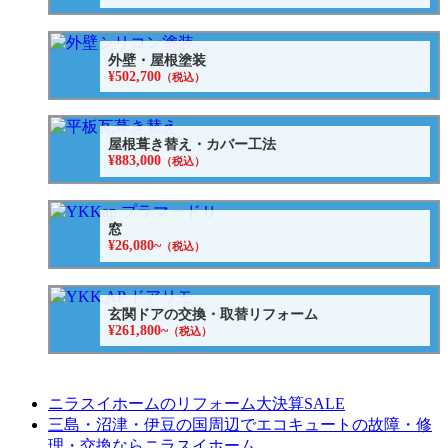
外壁・屋根塗装
¥502,700
（税込）
屋根葺き替え・カバー工法
¥883,000
（税込）
窓
¥26,080~
（税込）
玄関ドアの交換・取替リフォーム
¥261,800~
（税込）
ニラスイホームのリフォーム大決算SALE
三島・沼津・伊豆の国周辺でエコキュートの故障・修
理・交換ならニラスイホーム