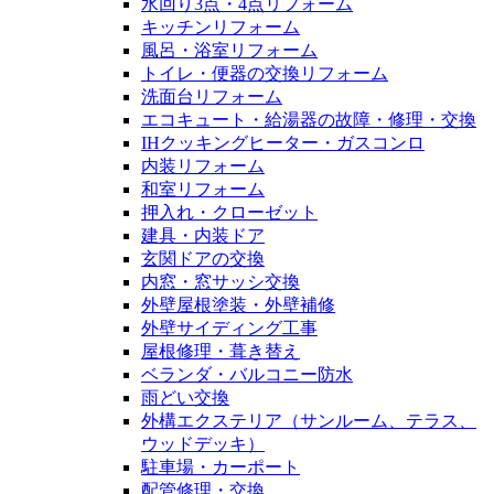
水回り3点・4点リフォーム
キッチンリフォーム
風呂・浴室リフォーム
トイレ・便器の交換リフォーム
洗面台リフォーム
エコキュート・給湯器の故障・修理・交換
IHクッキングヒーター・ガスコンロ
内装リフォーム
和室リフォーム
押入れ・クローゼット
建具・内装ドア
玄関ドアの交換
内窓・窓サッシ交換
外壁屋根塗装・外壁補修
外壁サイディング工事
屋根修理・葺き替え
ベランダ・バルコニー防水
雨どい交換
外構エクステリア（サンルーム、テラス、
ウッドデッキ）
駐車場・カーポート
配管修理・交換