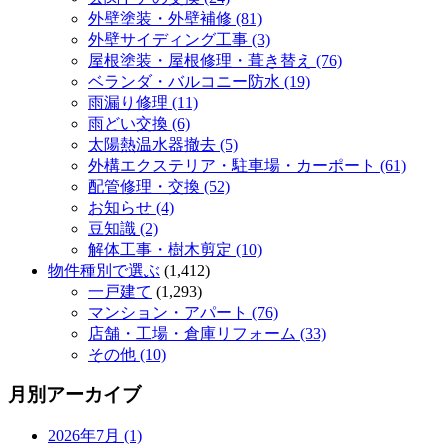
外壁塗装・外壁補修 (81)
外壁サイディング工事 (3)
屋根塗装・屋根修理・葺き替え (76)
ベランダ・バルコニー防水 (19)
雨漏り修理 (11)
雨どい交換 (6)
太陽熱温水器撤去 (5)
外構エクステリア・駐車場・カーポート (61)
配管修理・交換 (52)
お知らせ (4)
豆知識 (2)
解体工事・樹木剪定 (10)
物件種別で選ぶ
(1,412)
一戸建て
(1,293)
マンション・アパート (76)
店舗・工場・倉庫リフォーム (33)
その他 (10)
月別アーカイブ
2026年7月 (1)