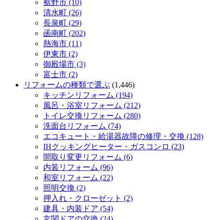
裾野市 (10)
清水町 (26)
長泉町 (29)
函南町 (202)
熱海市 (11)
伊東市 (2)
御殿場市 (3)
富士市 (2)
リフォームの種類で選ぶ
(1,446)
キッチンリフォーム (194)
風呂・浴室リフォーム (212)
トイレ交換リフォーム (280)
洗面台リフォーム (74)
エコキュート・給湯器故障の修理・交換 (128)
IHクッキングヒーター・ガスコンロ (23)
間取り変更リフォーム (6)
内装リフォーム (96)
和室リフォーム (22)
照明交換 (2)
押入れ・クローゼット (2)
建具・内装ドア (54)
玄関ドアの交換 (24)