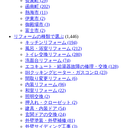
長泉町 (29)
函南町 (202)
熱海市 (11)
伊東市 (2)
御殿場市 (3)
富士市 (2)
リフォームの種類で選ぶ
(1,446)
キッチンリフォーム (194)
風呂・浴室リフォーム (212)
トイレ交換リフォーム (280)
洗面台リフォーム (74)
エコキュート・給湯器故障の修理・交換 (128)
IHクッキングヒーター・ガスコンロ (23)
間取り変更リフォーム (6)
内装リフォーム (96)
和室リフォーム (22)
照明交換 (2)
押入れ・クローゼット (2)
建具・内装ドア (54)
玄関ドアの交換 (24)
外壁塗装・外壁補修 (81)
外壁サイディング工事 (3)