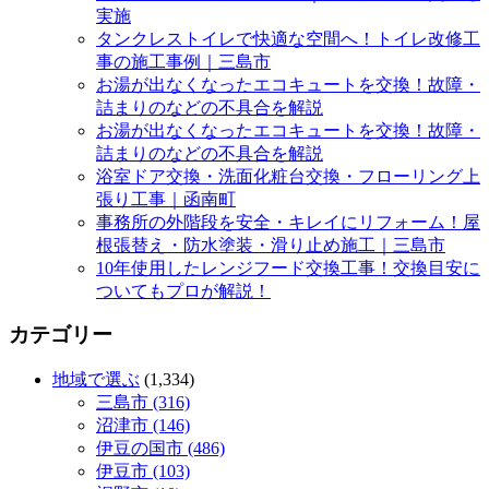
実施
タンクレストイレで快適な空間へ！トイレ改修工
事の施工事例｜三島市
お湯が出なくなったエコキュートを交換！故障・
詰まりのなどの不具合を解説
お湯が出なくなったエコキュートを交換！故障・
詰まりのなどの不具合を解説
浴室ドア交換・洗面化粧台交換・フローリング上
張り工事｜函南町
事務所の外階段を安全・キレイにリフォーム！屋
根張替え・防水塗装・滑り止め施工｜三島市
10年使用したレンジフード交換工事！交換目安に
ついてもプロが解説！
カテゴリー
地域で選ぶ
(1,334)
三島市 (316)
沼津市 (146)
伊豆の国市 (486)
伊豆市 (103)