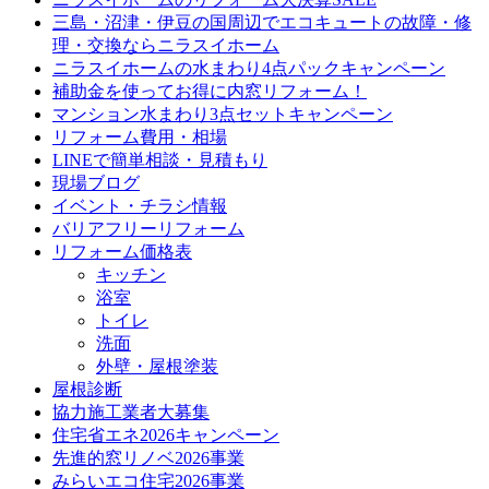
三島・沼津・伊豆の国周辺でエコキュートの故障・修
理・交換ならニラスイホーム
ニラスイホームの水まわり4点パックキャンペーン
補助金を使ってお得に内窓リフォーム！
マンション水まわり3点セットキャンペーン
リフォーム費用・相場
LINEで簡単相談・見積もり
現場ブログ
イベント・チラシ情報
バリアフリーリフォーム
リフォーム価格表
キッチン
浴室
トイレ
洗面
外壁・屋根塗装
屋根診断
協力施工業者大募集
住宅省エネ2026キャンペーン
先進的窓リノベ2026事業
みらいエコ住宅2026事業