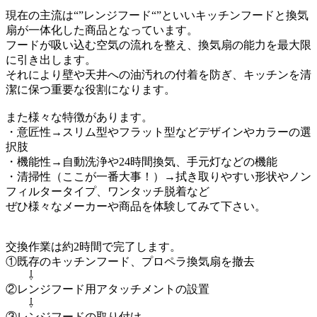
現在の主流は“”レンジフード“”といいキッチンフードと換気
扇が一体化した商品となっています。
フードが吸い込む空気の流れを整え、換気扇の能力を最大限
に引き出します。
それにより壁や天井への油汚れの付着を防ぎ、キッチンを清
潔に保つ重要な役割になります。
また様々な特徴があります。
・意匠性→スリム型やフラット型などデザインやカラーの選
択肢
・機能性→自動洗浄や24時間換気、手元灯などの機能
・清掃性（ここが一番大事！）→拭き取りやすい形状やノン
フィルタータイプ、ワンタッチ脱着など
ぜひ様々なメーカーや商品を体験してみて下さい。
交換作業は約2時間で完了します。
①既存のキッチンフード、プロペラ換気扇を撤去
⇩
②レンジフード用アタッチメントの設置
⇩
③レンジフードの取り付け