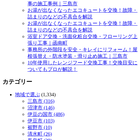
事の施工事例｜三島市
お湯が出なくなったエコキュートを交換！故障・
詰まりのなどの不具合を解説
お湯が出なくなったエコキュートを交換！故障・
詰まりのなどの不具合を解説
浴室ドア交換・洗面化粧台交換・フローリング上
張り工事｜函南町
事務所の外階段を安全・キレイにリフォーム！屋
根張替え・防水塗装・滑り止め施工｜三島市
10年使用したレンジフード交換工事！交換目安に
ついてもプロが解説！
カテゴリー
地域で選ぶ
(1,334)
三島市 (316)
沼津市 (146)
伊豆の国市 (486)
伊豆市 (103)
裾野市 (10)
清水町 (26)