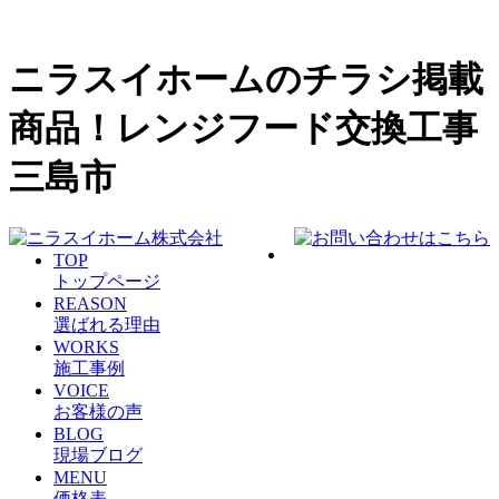
ニラスイホームのチラシ掲載
商品！レンジフード交換工事
三島市
TOP
トップページ
REASON
選ばれる理由
WORKS
施工事例
VOICE
お客様の声
BLOG
現場ブログ
MENU
価格表