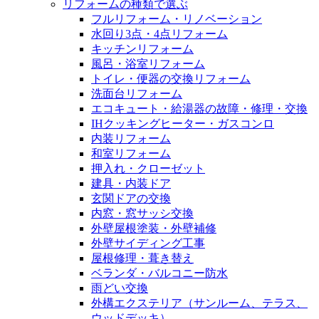
リフォームの種類で選ぶ
フルリフォーム・リノベーション
水回り3点・4点リフォーム
キッチンリフォーム
風呂・浴室リフォーム
トイレ・便器の交換リフォーム
洗面台リフォーム
エコキュート・給湯器の故障・修理・交換
IHクッキングヒーター・ガスコンロ
内装リフォーム
和室リフォーム
押入れ・クローゼット
建具・内装ドア
玄関ドアの交換
内窓・窓サッシ交換
外壁屋根塗装・外壁補修
外壁サイディング工事
屋根修理・葺き替え
ベランダ・バルコニー防水
雨どい交換
外構エクステリア（サンルーム、テラス、
ウッドデッキ）