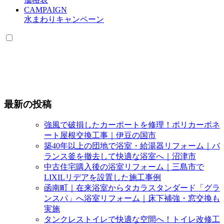
CAMPAIGN
水まわりキャンペーン
最新の投稿
強風で破損したカーポートを修理！ポリカーボネ
ート屋根交換工事｜伊豆の国市
築40年以上の団地で浴室・給湯器リフォーム｜バ
ランス釜を撤去して快適な浴室へ｜沼津市
中古住宅購入後の浴室リフォーム｜三島市で
LIXILリデアを設置した施工事例
函南町｜在来浴室からタカラスタンダード「グラ
ンスパ」へ浴室リフォーム｜床下補強・窓交換も
実施
タンクレストイレで快適な空間へ！トイレ改修工