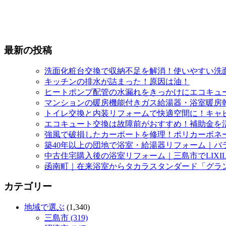
最新の投稿
洗面化粧台交換で収納不足を解消！使いやすい洗
キッチンの排水が詰まった！原因は油！
ヒートポンプ配管の水漏れをきっかけにエコキュ
マンションの暖房機能付きガス給湯器・浴室暖房
トイレ交換と内装リフォームで快適空間に！キャ
エコキュート交換は故障前がおすすめ！補助金を
強風で破損したカーポートを修理！ポリカーボネ
築40年以上の団地で浴室・給湯器リフォーム｜バ
中古住宅購入後の浴室リフォーム｜三島市でLIXI
函南町｜在来浴室からタカラスタンダード「グラ
カテゴリー
地域で選ぶ
(1,340)
三島市 (319)