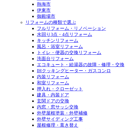
熱海市
伊東市
御殿場市
リフォームの種類で選ぶ
フルリフォーム・リノベーション
水回り3点・4点リフォーム
キッチンリフォーム
風呂・浴室リフォーム
トイレ・便器の交換リフォーム
洗面台リフォーム
エコキュート・給湯器の故障・修理・交換
IHクッキングヒーター・ガスコンロ
内装リフォーム
和室リフォーム
押入れ・クローゼット
建具・内装ドア
玄関ドアの交換
内窓・窓サッシ交換
外壁屋根塗装・外壁補修
外壁サイディング工事
屋根修理・葺き替え