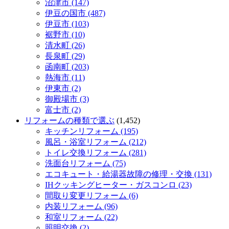
沼津市 (147)
伊豆の国市 (487)
伊豆市 (103)
裾野市 (10)
清水町 (26)
長泉町 (29)
函南町 (203)
熱海市 (11)
伊東市 (2)
御殿場市 (3)
富士市 (2)
リフォームの種類で選ぶ
(1,452)
キッチンリフォーム (195)
風呂・浴室リフォーム (212)
トイレ交換リフォーム (281)
洗面台リフォーム (75)
エコキュート・給湯器故障の修理・交換 (131)
IHクッキングヒーター・ガスコンロ (23)
間取り変更リフォーム (6)
内装リフォーム (96)
和室リフォーム (22)
照明交換 (2)