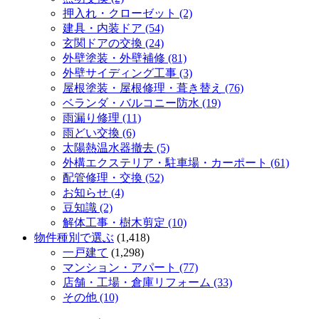
押入れ・クローゼット (2)
建具・内装ドア (54)
玄関ドアの交換 (24)
外壁塗装・外壁補修 (81)
外壁サイディング工事 (3)
屋根塗装・屋根修理・葺き替え (76)
ベランダ・バルコニー防水 (19)
雨漏り修理 (11)
雨どい交換 (6)
太陽熱温水器撤去 (5)
外構エクステリア・駐車場・カーポート (61)
配管修理・交換 (52)
お知らせ (4)
豆知識 (2)
解体工事・樹木剪定 (10)
物件種別で選ぶ
(1,418)
一戸建て
(1,298)
マンション・アパート (77)
店舗・工場・倉庫リフォーム (33)
その他 (10)