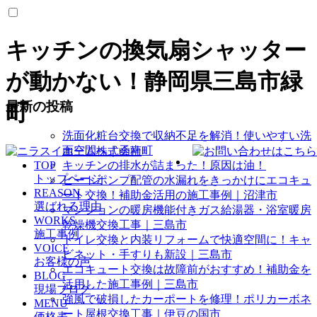
キッチンの換気扇シャッター
が動かない！静岡県三島市緑
最新の投稿
町
洗面化粧台交換で収納不足を解消！使いやすい洗
面空間へ｜函南町
TOP
キッチンの排水が詰まった！原因は油！
トップページ
ヒートポンプ配管の水漏れをきっかけにエコキュ
REASON
ート交換！補助金活用の施工事例｜沼津市
選ばれる理由
マンションの暖房機能付きガス給湯器・浴室暖房
WORKS
乾燥機交換工事｜三島市
施工事例
トイレ交換と内装リフォームで快適空間に！キャ
VOICE
ビネット・手すりも新設｜三島市
お客様の声
エコキュート交換は故障前がおすすめ！補助金を
BLOG
活用した施工事例｜三島市
現場ブログ
強風で破損したカーポートを修理！ポリカーボネ
MENU
ート屋根交換工事｜伊豆の国市
価格表