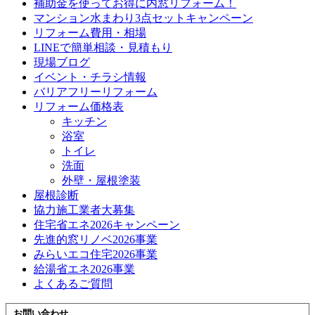
補助金を使ってお得に内窓リフォーム！
マンション水まわり3点セットキャンペーン
リフォーム費用・相場
LINEで簡単相談・見積もり
現場ブログ
イベント・チラシ情報
バリアフリーリフォーム
リフォーム価格表
キッチン
浴室
トイレ
洗面
外壁・屋根塗装
屋根診断
協力施工業者大募集
住宅省エネ2026キャンペーン
先進的窓リノベ2026事業
みらいエコ住宅2026事業
給湯省エネ2026事業
よくあるご質問
お問い合わせ