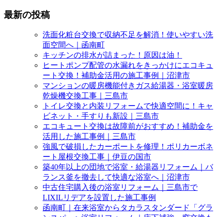
最新の投稿
洗面化粧台交換で収納不足を解消！使いやすい洗
面空間へ｜函南町
キッチンの排水が詰まった！原因は油！
ヒートポンプ配管の水漏れをきっかけにエコキュ
ート交換！補助金活用の施工事例｜沼津市
マンションの暖房機能付きガス給湯器・浴室暖房
乾燥機交換工事｜三島市
トイレ交換と内装リフォームで快適空間に！キャ
ビネット・手すりも新設｜三島市
エコキュート交換は故障前がおすすめ！補助金を
活用した施工事例｜三島市
強風で破損したカーポートを修理！ポリカーボネ
ート屋根交換工事｜伊豆の国市
築40年以上の団地で浴室・給湯器リフォーム｜バ
ランス釜を撤去して快適な浴室へ｜沼津市
中古住宅購入後の浴室リフォーム｜三島市で
LIXILリデアを設置した施工事例
函南町｜在来浴室からタカラスタンダード「グラ