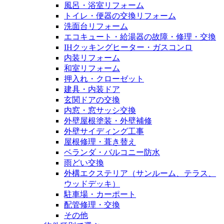
風呂・浴室リフォーム
トイレ・便器の交換リフォーム
洗面台リフォーム
エコキュート・給湯器の故障・修理・交換
IHクッキングヒーター・ガスコンロ
内装リフォーム
和室リフォーム
押入れ・クローゼット
建具・内装ドア
玄関ドアの交換
内窓・窓サッシ交換
外壁屋根塗装・外壁補修
外壁サイディング工事
屋根修理・葺き替え
ベランダ・バルコニー防水
雨どい交換
外構エクステリア（サンルーム、テラス、
ウッドデッキ）
駐車場・カーポート
配管修理・交換
その他