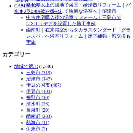
築40年以上の団地で浴室・給湯器リフォーム｜バ
CAMPAIGN
ランス釜を撤去して快適な浴室へ｜沼津市
水まわりキャンペーン
中古住宅購入後の浴室リフォーム｜三島市で
LIXILリデアを設置した施工事例
函南町｜在来浴室からタカラスタンダード「グラ
ンスパ」へ浴室リフォーム｜床下補強・窓交換も
実施
カテゴリー
地域で選ぶ
(1,340)
三島市 (319)
沼津市 (147)
伊豆の国市 (487)
伊豆市 (103)
裾野市 (10)
清水町 (26)
長泉町 (29)
函南町 (203)
熱海市 (11)
伊東市 (2)