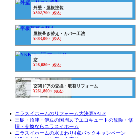
外壁・屋根塗装
¥502,700
（税込）
屋根葺き替え・カバー工法
¥883,000
（税込）
窓
¥26,080~
（税込）
玄関ドアの交換・取替リフォーム
¥261,800~
（税込）
ニラスイホームのリフォーム大決算SALE
三島・沼津・伊豆の国周辺でエコキュートの故障・修
理・交換ならニラスイホーム
ニラスイホームの水まわり4点パックキャンペーン