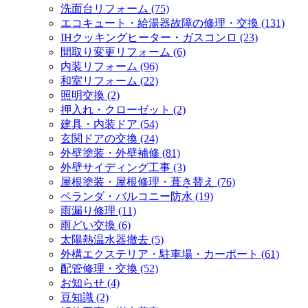
洗面台リフォーム (75)
エコキュート・給湯器故障の修理・交換 (131)
IHクッキングヒーター・ガスコンロ (23)
間取り変更リフォーム (6)
内装リフォーム (96)
和室リフォーム (22)
照明交換 (2)
押入れ・クローゼット (2)
建具・内装ドア (54)
玄関ドアの交換 (24)
外壁塗装・外壁補修 (81)
外壁サイディング工事 (3)
屋根塗装・屋根修理・葺き替え (76)
ベランダ・バルコニー防水 (19)
雨漏り修理 (11)
雨どい交換 (6)
太陽熱温水器撤去 (5)
外構エクステリア・駐車場・カーポート (61)
配管修理・交換 (52)
お知らせ (4)
豆知識 (2)