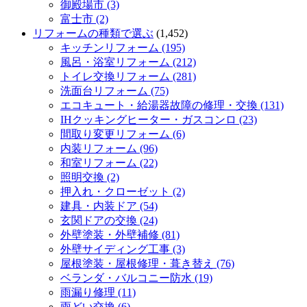
御殿場市 (3)
富士市 (2)
リフォームの種類で選ぶ
(1,452)
キッチンリフォーム (195)
風呂・浴室リフォーム (212)
トイレ交換リフォーム (281)
洗面台リフォーム (75)
エコキュート・給湯器故障の修理・交換 (131)
IHクッキングヒーター・ガスコンロ (23)
間取り変更リフォーム (6)
内装リフォーム (96)
和室リフォーム (22)
照明交換 (2)
押入れ・クローゼット (2)
建具・内装ドア (54)
玄関ドアの交換 (24)
外壁塗装・外壁補修 (81)
外壁サイディング工事 (3)
屋根塗装・屋根修理・葺き替え (76)
ベランダ・バルコニー防水 (19)
雨漏り修理 (11)
雨どい交換 (6)