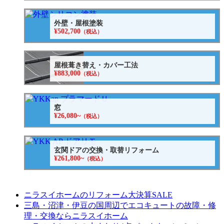
外壁・屋根塗装
¥502,700
（税込）
屋根葺き替え・カバー工法
¥883,000
（税込）
窓
¥26,080~
（税込）
玄関ドアの交換・取替リフォーム
¥261,800~
（税込）
ニラスイホームのリフォーム大決算SALE
三島・沼津・伊豆の国周辺でエコキュートの故障・修
理・交換ならニラスイホーム