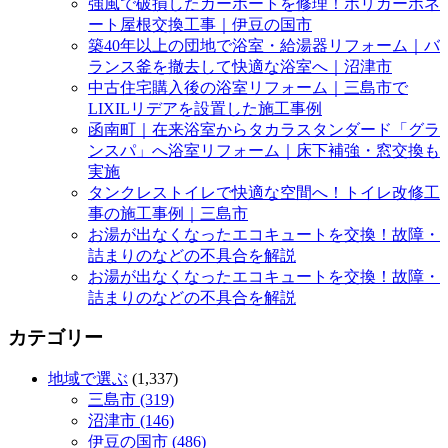
強風で破損したカーポートを修理！ポリカーボネ
ート屋根交換工事｜伊豆の国市
築40年以上の団地で浴室・給湯器リフォーム｜バ
ランス釜を撤去して快適な浴室へ｜沼津市
中古住宅購入後の浴室リフォーム｜三島市で
LIXILリデアを設置した施工事例
函南町｜在来浴室からタカラスタンダード「グラ
ンスパ」へ浴室リフォーム｜床下補強・窓交換も
実施
タンクレストイレで快適な空間へ！トイレ改修工
事の施工事例｜三島市
お湯が出なくなったエコキュートを交換！故障・
詰まりのなどの不具合を解説
お湯が出なくなったエコキュートを交換！故障・
詰まりのなどの不具合を解説
カテゴリー
地域で選ぶ
(1,337)
三島市 (319)
沼津市 (146)
伊豆の国市 (486)