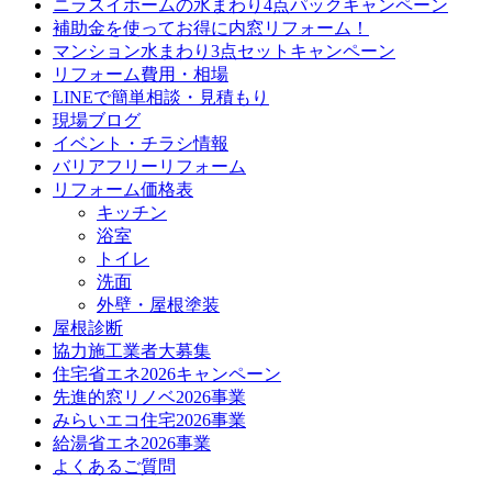
ニラスイホームの水まわり4点パックキャンペーン
補助金を使ってお得に内窓リフォーム！
マンション水まわり3点セットキャンペーン
リフォーム費用・相場
LINEで簡単相談・見積もり
現場ブログ
イベント・チラシ情報
バリアフリーリフォーム
リフォーム価格表
キッチン
浴室
トイレ
洗面
外壁・屋根塗装
屋根診断
協力施工業者大募集
住宅省エネ2026キャンペーン
先進的窓リノベ2026事業
みらいエコ住宅2026事業
給湯省エネ2026事業
よくあるご質問