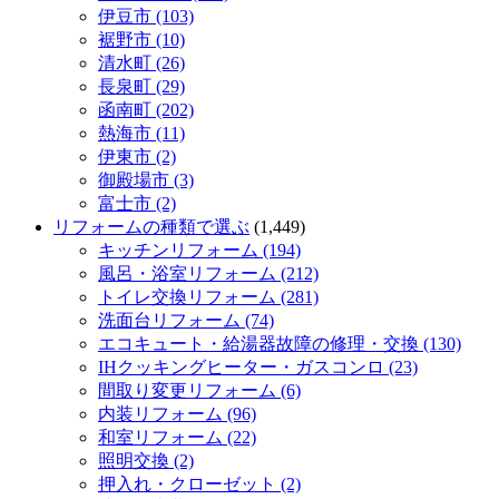
伊豆市 (103)
裾野市 (10)
清水町 (26)
長泉町 (29)
函南町 (202)
熱海市 (11)
伊東市 (2)
御殿場市 (3)
富士市 (2)
リフォームの種類で選ぶ
(1,449)
キッチンリフォーム (194)
風呂・浴室リフォーム (212)
トイレ交換リフォーム (281)
洗面台リフォーム (74)
エコキュート・給湯器故障の修理・交換 (130)
IHクッキングヒーター・ガスコンロ (23)
間取り変更リフォーム (6)
内装リフォーム (96)
和室リフォーム (22)
照明交換 (2)
押入れ・クローゼット (2)