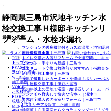
静岡県三島市沢地キッチン水
栓交換工事Ｈ様邸キッチンリ
最新の投稿
フォーム・水栓水漏れ
マンションの暖房機能付きガス給湯器・浴室暖房
乾燥機交換工事｜三島市
TOP
トイレ交換と内装リフォームで快適空間に！キャ
トップページ
ビネット・手すりも新設｜三島市
REASON
エコキュート交換は故障前がおすすめ！補助金を
選ばれる理由
活用した施工事例｜三島市
WORKS
強風で破損したカーポートを修理！ポリカーボネ
施工事例
ート屋根交換工事｜伊豆の国市
VOICE
築40年以上の団地で浴室・給湯器リフォーム｜バ
お客様の声
ランス釜を撤去して快適な浴室へ｜沼津市
BLOG
中古住宅購入後の浴室リフォーム｜三島市で
現場ブログ
LIXILリデアを設置した施工事例
MENU
函南町｜在来浴室からタカラスタンダード「グラ
価格表