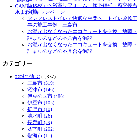
ンスパ」へ浴室リフォーム｜床下補強・窓交換も
CAMPAIGN
実施
水まわりキャンペーン
タンクレストイレで快適な空間へ！トイレ改修工
事の施工事例｜三島市
お湯が出なくなったエコキュートを交換！故障・
詰まりのなどの不具合を解説
お湯が出なくなったエコキュートを交換！故障・
詰まりのなどの不具合を解説
カテゴリー
地域で選ぶ
(1,337)
三島市 (319)
沼津市 (146)
伊豆の国市 (486)
伊豆市 (103)
裾野市 (10)
清水町 (26)
長泉町 (29)
函南町 (202)
熱海市 (11)