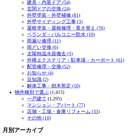
建具・内装ドア (54)
玄関ドアの交換 (24)
外壁塗装・外壁補修 (81)
外壁サイディング工事 (3)
屋根塗装・屋根修理・葺き替え (76)
ベランダ・バルコニー防水 (19)
雨漏り修理 (11)
雨どい交換 (6)
太陽熱温水器撤去 (5)
外構エクステリア・駐車場・カーポート (61)
配管修理・交換 (52)
お知らせ (4)
豆知識 (2)
解体工事・樹木剪定 (10)
物件種別で選ぶ
(1,415)
一戸建て
(1,295)
マンション・アパート (77)
店舗・工場・倉庫リフォーム (33)
その他 (10)
月別アーカイブ