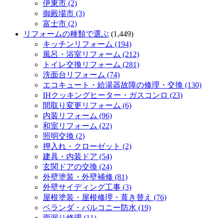
伊東市 (2)
御殿場市 (3)
富士市 (2)
リフォームの種類で選ぶ
(1,449)
キッチンリフォーム (194)
風呂・浴室リフォーム (212)
トイレ交換リフォーム (281)
洗面台リフォーム (74)
エコキュート・給湯器故障の修理・交換 (130)
IHクッキングヒーター・ガスコンロ (23)
間取り変更リフォーム (6)
内装リフォーム (96)
和室リフォーム (22)
照明交換 (2)
押入れ・クローゼット (2)
建具・内装ドア (54)
玄関ドアの交換 (24)
外壁塗装・外壁補修 (81)
外壁サイディング工事 (3)
屋根塗装・屋根修理・葺き替え (76)
ベランダ・バルコニー防水 (19)
雨漏り修理 (11)