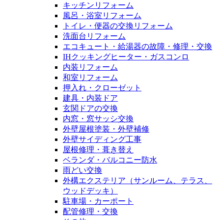
キッチンリフォーム
風呂・浴室リフォーム
トイレ・便器の交換リフォーム
洗面台リフォーム
エコキュート・給湯器の故障・修理・交換
IHクッキングヒーター・ガスコンロ
内装リフォーム
和室リフォーム
押入れ・クローゼット
建具・内装ドア
玄関ドアの交換
内窓・窓サッシ交換
外壁屋根塗装・外壁補修
外壁サイディング工事
屋根修理・葺き替え
ベランダ・バルコニー防水
雨どい交換
外構エクステリア（サンルーム、テラス、
ウッドデッキ）
駐車場・カーポート
配管修理・交換