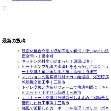
最新の投稿
洗面化粧台交換で収納不足を解消！使いやすい洗
面空間へ｜函南町
キッチンの排水が詰まった！原因は油！
ヒートポンプ配管の水漏れをきっかけにエコキュ
ート交換！補助金活用の施工事例｜沼津市
マンションの暖房機能付きガス給湯器・浴室暖房
乾燥機交換工事｜三島市
トイレ交換と内装リフォームで快適空間に！キャ
ビネット・手すりも新設｜三島市
エコキュート交換は故障前がおすすめ！補助金を
活用した施工事例｜三島市
強風で破損したカーポートを修理！ポリカーボネ