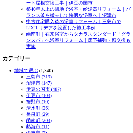
ート屋根交換工事｜伊豆の国市
築40年以上の団地で浴室・給湯器リフォーム｜バ
ランス釜を撤去して快適な浴室へ｜沼津市
中古住宅購入後の浴室リフォーム｜三島市で
LIXILリデアを設置した施工事例
函南町｜在来浴室からタカラスタンダード「グラ
ンスパ」へ浴室リフォーム｜床下補強・窓交換も
実施
カテゴリー
地域で選ぶ
(1,340)
三島市 (319)
沼津市 (147)
伊豆の国市 (487)
伊豆市 (103)
裾野市 (10)
清水町 (26)
長泉町 (29)
函南町 (203)
熱海市 (11)
伊東市 (2)