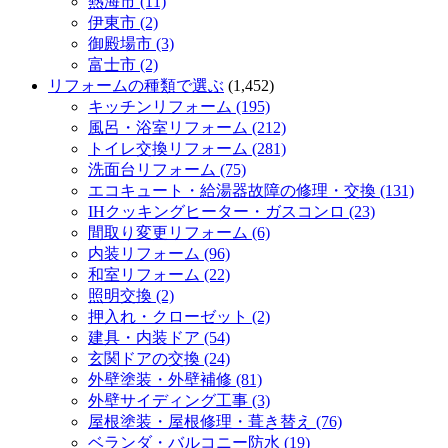
熱海市 (11)
伊東市 (2)
御殿場市 (3)
富士市 (2)
リフォームの種類で選ぶ
(1,452)
キッチンリフォーム (195)
風呂・浴室リフォーム (212)
トイレ交換リフォーム (281)
洗面台リフォーム (75)
エコキュート・給湯器故障の修理・交換 (131)
IHクッキングヒーター・ガスコンロ (23)
間取り変更リフォーム (6)
内装リフォーム (96)
和室リフォーム (22)
照明交換 (2)
押入れ・クローゼット (2)
建具・内装ドア (54)
玄関ドアの交換 (24)
外壁塗装・外壁補修 (81)
外壁サイディング工事 (3)
屋根塗装・屋根修理・葺き替え (76)
ベランダ・バルコニー防水 (19)