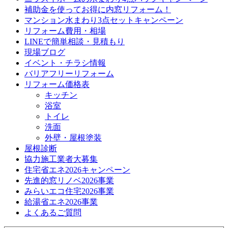
補助金を使ってお得に内窓リフォーム！
マンション水まわり3点セットキャンペーン
リフォーム費用・相場
LINEで簡単相談・見積もり
現場ブログ
イベント・チラシ情報
バリアフリーリフォーム
リフォーム価格表
キッチン
浴室
トイレ
洗面
外壁・屋根塗装
屋根診断
協力施工業者大募集
住宅省エネ2026キャンペーン
先進的窓リノベ2026事業
みらいエコ住宅2026事業
給湯省エネ2026事業
よくあるご質問