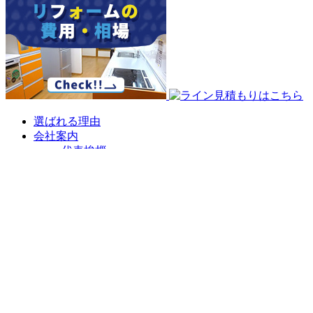
選ばれる理由
会社案内
代表挨拶
会社概要
企業理念
アクセスマップ
リフォームショールーム
ニラスイホーム 伊豆の国韮山店
ニラスイホーム 三島店
スタッフ紹介
採用情報
求職者向け 社長インタビュー
施工事例