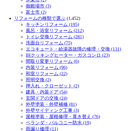
御殿場市 (3)
富士市 (2)
リフォームの種類で選ぶ
(1,452)
キッチンリフォーム (195)
風呂・浴室リフォーム (212)
トイレ交換リフォーム (281)
洗面台リフォーム (75)
エコキュート・給湯器故障の修理・交換 (131)
IHクッキングヒーター・ガスコンロ (23)
間取り変更リフォーム (6)
内装リフォーム (96)
和室リフォーム (22)
照明交換 (2)
押入れ・クローゼット (2)
建具・内装ドア (54)
玄関ドアの交換 (24)
外壁塗装・外壁補修 (81)
外壁サイディング工事 (3)
屋根塗装・屋根修理・葺き替え (76)
ベランダ・バルコニー防水 (19)
雨漏り修理 (11)