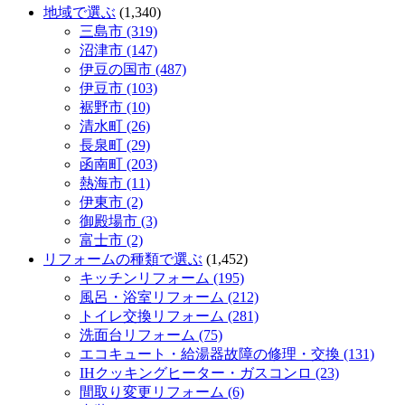
地域で選ぶ
(1,340)
三島市 (319)
沼津市 (147)
伊豆の国市 (487)
伊豆市 (103)
裾野市 (10)
清水町 (26)
長泉町 (29)
函南町 (203)
熱海市 (11)
伊東市 (2)
御殿場市 (3)
富士市 (2)
リフォームの種類で選ぶ
(1,452)
キッチンリフォーム (195)
風呂・浴室リフォーム (212)
トイレ交換リフォーム (281)
洗面台リフォーム (75)
エコキュート・給湯器故障の修理・交換 (131)
IHクッキングヒーター・ガスコンロ (23)
間取り変更リフォーム (6)