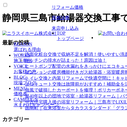
リフォーム価格
静岡県三島市給湯器交換工事
屋根診断
来店申し込み
TOP
トップページ
最新の投稿
REASON
選ばれる理由
洗面化粧台交換で収納不足を解消！使いやすい洗
WORKS
キッチンの排水が詰まった！原因は油！
施工事例
VOICE
ヒートポンプ配管の水漏れをきっかけにエコキュ
お客様の声
マンションの暖房機能付きガス給湯器・浴室暖房
BLOG
トイレ交換と内装リフォームで快適空間に！キャ
現場ブログ
エコキュート交換は故障前がおすすめ！補助金を
MENU
強風で破損したカーポートを修理！ポリカーボネ
価格表
築40年以上の団地で浴室・給湯器リフォーム｜バ
CAMPAIGN
中古住宅購入後の浴室リフォーム｜三島市でLIXI
水まわりキャンペーン
函南町｜在来浴室からタカラスタンダード「グラ
カテゴリー