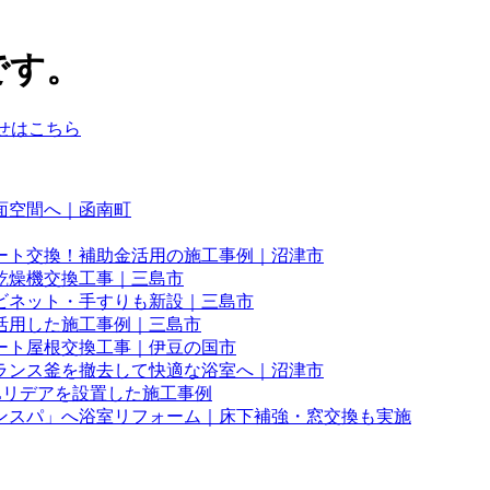
です。
面空間へ｜函南町
ート交換！補助金活用の施工事例｜沼津市
乾燥機交換工事｜三島市
ビネット・手すりも新設｜三島市
活用した施工事例｜三島市
ート屋根交換工事｜伊豆の国市
ランス釜を撤去して快適な浴室へ｜沼津市
Lリデアを設置した施工事例
ンスパ」へ浴室リフォーム｜床下補強・窓交換も実施