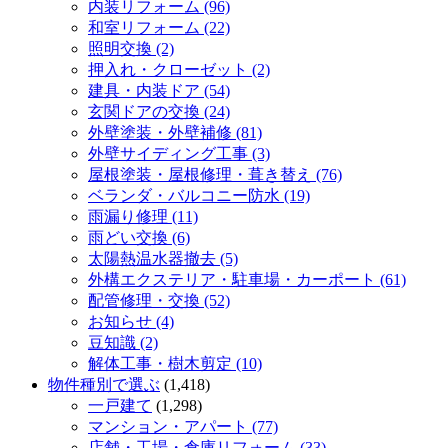
内装リフォーム (96)
和室リフォーム (22)
照明交換 (2)
押入れ・クローゼット (2)
建具・内装ドア (54)
玄関ドアの交換 (24)
外壁塗装・外壁補修 (81)
外壁サイディング工事 (3)
屋根塗装・屋根修理・葺き替え (76)
ベランダ・バルコニー防水 (19)
雨漏り修理 (11)
雨どい交換 (6)
太陽熱温水器撤去 (5)
外構エクステリア・駐車場・カーポート (61)
配管修理・交換 (52)
お知らせ (4)
豆知識 (2)
解体工事・樹木剪定 (10)
物件種別で選ぶ
(1,418)
一戸建て
(1,298)
マンション・アパート (77)
店舗・工場・倉庫リフォーム (33)