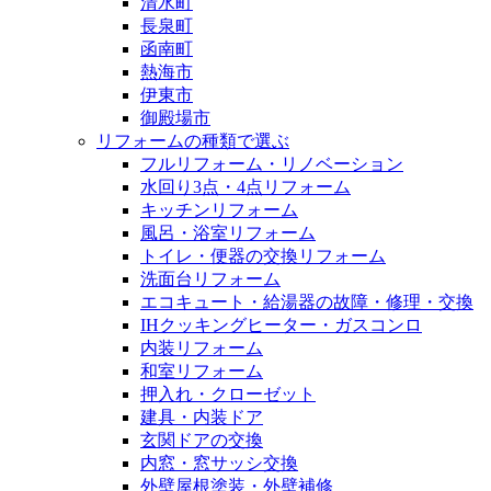
清水町
長泉町
函南町
熱海市
伊東市
御殿場市
リフォームの種類で選ぶ
フルリフォーム・リノベーション
水回り3点・4点リフォーム
キッチンリフォーム
風呂・浴室リフォーム
トイレ・便器の交換リフォーム
洗面台リフォーム
エコキュート・給湯器の故障・修理・交換
IHクッキングヒーター・ガスコンロ
内装リフォーム
和室リフォーム
押入れ・クローゼット
建具・内装ドア
玄関ドアの交換
内窓・窓サッシ交換
外壁屋根塗装・外壁補修