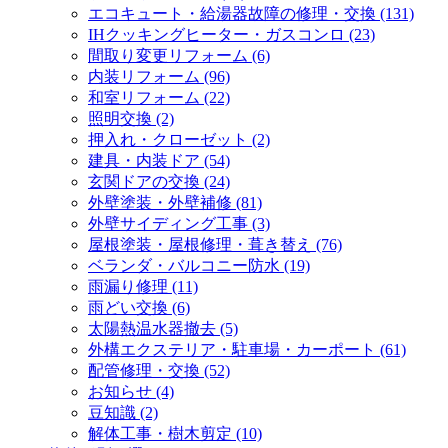
エコキュート・給湯器故障の修理・交換 (131)
IHクッキングヒーター・ガスコンロ (23)
間取り変更リフォーム (6)
内装リフォーム (96)
和室リフォーム (22)
照明交換 (2)
押入れ・クローゼット (2)
建具・内装ドア (54)
玄関ドアの交換 (24)
外壁塗装・外壁補修 (81)
外壁サイディング工事 (3)
屋根塗装・屋根修理・葺き替え (76)
ベランダ・バルコニー防水 (19)
雨漏り修理 (11)
雨どい交換 (6)
太陽熱温水器撤去 (5)
外構エクステリア・駐車場・カーポート (61)
配管修理・交換 (52)
お知らせ (4)
豆知識 (2)
解体工事・樹木剪定 (10)