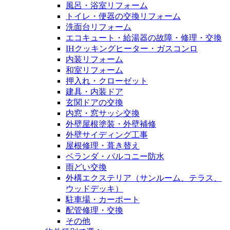
風呂・浴室リフォーム
トイレ・便器の交換リフォーム
洗面台リフォーム
エコキュート・給湯器の故障・修理・交換
IHクッキングヒーター・ガスコンロ
内装リフォーム
和室リフォーム
押入れ・クローゼット
建具・内装ドア
玄関ドアの交換
内窓・窓サッシ交換
外壁屋根塗装・外壁補修
外壁サイディング工事
屋根修理・葺き替え
ベランダ・バルコニー防水
雨どい交換
外構エクステリア（サンルーム、テラス、
ウッドデッキ）
駐車場・カーポート
配管修理・交換
その他