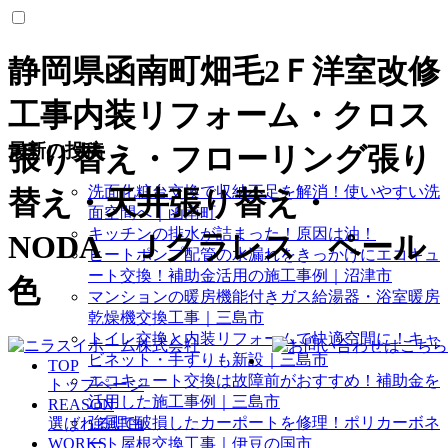
静岡県函南町畑毛2Ｆ洋室改修
工事内装リフォーム・クロス
最新の投稿
張り替え・フローリング張り
洗面化粧台交換で収納不足を解消！使いやすい洗
替え・天井張り替え・
面空間へ｜函南町
キッチンの排水が詰まった！原因は油！
NODA Ｊクラレス ペール
ヒートポンプ配管の水漏れをきっかけにエコキュ
ート交換！補助金活用の施工事例｜沼津市
色
マンションの暖房機能付きガス給湯器・浴室暖房
乾燥機交換工事｜三島市
トイレ交換と内装リフォームで快適空間に！キャ
ビネット・手すりも新設｜三島市
TOP
エコキュート交換は故障前がおすすめ！補助金を
トップページ
活用した施工事例｜三島市
REASON
強風で破損したカーポートを修理！ポリカーボネ
選ばれる理由
WORKS
ート屋根交換工事｜伊豆の国市