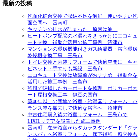
最新の投稿
洗面化粧台交換で収納不足を解消！使いやすい洗
面空間へ｜函南町
キッチンの排水が詰まった！原因は油！
ヒートポンプ配管の水漏れをきっかけにエコキュ
ート交換！補助金活用の施工事例｜沼津市
マンションの暖房機能付きガス給湯器・浴室暖房
乾燥機交換工事｜三島市
トイレ交換と内装リフォームで快適空間に！キャ
ビネット・手すりも新設｜三島市
エコキュート交換は故障前がおすすめ！補助金を
活用した施工事例｜三島市
強風で破損したカーポートを修理！ポリカーボネ
ート屋根交換工事｜伊豆の国市
築40年以上の団地で浴室・給湯器リフォーム｜バ
ランス釜を撤去して快適な浴室へ｜沼津市
中古住宅購入後の浴室リフォーム｜三島市で
LIXILリデアを設置した施工事例
函南町｜在来浴室からタカラスタンダード「グラ
ンスパ」へ浴室リフォーム｜床下補強・窓交換も