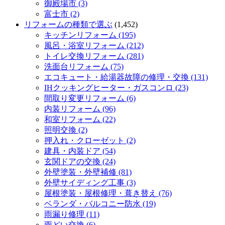
御殿場市 (3)
富士市 (2)
リフォームの種類で選ぶ
(1,452)
キッチンリフォーム (195)
風呂・浴室リフォーム (212)
トイレ交換リフォーム (281)
洗面台リフォーム (75)
エコキュート・給湯器故障の修理・交換 (131)
IHクッキングヒーター・ガスコンロ (23)
間取り変更リフォーム (6)
内装リフォーム (96)
和室リフォーム (22)
照明交換 (2)
押入れ・クローゼット (2)
建具・内装ドア (54)
玄関ドアの交換 (24)
外壁塗装・外壁補修 (81)
外壁サイディング工事 (3)
屋根塗装・屋根修理・葺き替え (76)
ベランダ・バルコニー防水 (19)
雨漏り修理 (11)
雨どい交換 (6)