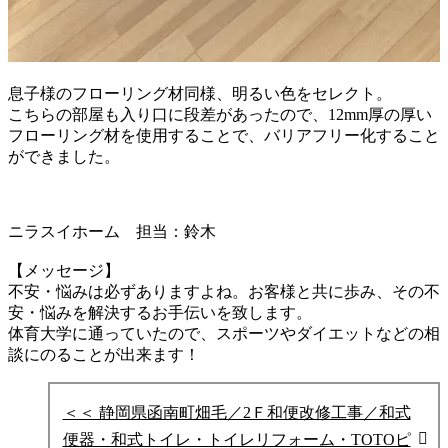
息子様のフローリング材同様、明るい色をセレクト。
こちらの部屋も入り口に段差があったので、12mm厚の
厚い
フローリング材を使用することで、バリアフリー化
すること
ができました。
ニラスイホーム 担当：鈴木
【メッセージ】
不安・悩みは必ずありますよね。お客様と共に歩み、その不
安・悩みを
解決するお手伝いを致します。
体育大学に通っていたので、スポーツやダイエットなどの相
談にのることが出来ます！
＜＜ 静岡県函南町畑毛／2Ｆ和便改修工事／和式
便器・和式トイレ・トイレリフォーム・TOTOピ