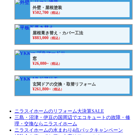
外壁・屋根塗装
¥502,700
（税込）
屋根葺き替え・カバー工法
¥883,000
（税込）
窓
¥26,080~
（税込）
玄関ドアの交換・取替リフォーム
¥261,800~
（税込）
ニラスイホームのリフォーム大決算SALE
三島・沼津・伊豆の国周辺でエコキュートの故障・修
理・交換ならニラスイホーム
ニラスイホームの水まわり4点パックキャンペーン