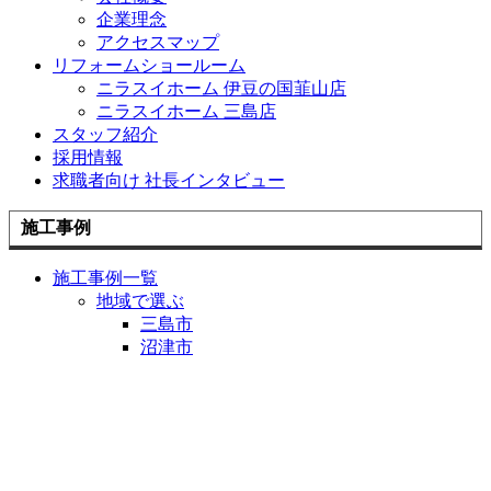
企業理念
アクセスマップ
リフォームショールーム
ニラスイホーム 伊豆の国韮山店
ニラスイホーム 三島店
スタッフ紹介
採用情報
求職者向け 社長インタビュー
施工事例
施工事例一覧
地域で選ぶ
三島市
沼津市
伊豆の国市
伊豆市
清水町
長泉町
函南町
熱海市