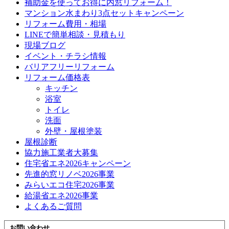
補助金を使ってお得に内窓リフォーム！
マンション水まわり3点セットキャンペーン
リフォーム費用・相場
LINEで簡単相談・見積もり
現場ブログ
イベント・チラシ情報
バリアフリーリフォーム
リフォーム価格表
キッチン
浴室
トイレ
洗面
外壁・屋根塗装
屋根診断
協力施工業者大募集
住宅省エネ2026キャンペーン
先進的窓リノベ2026事業
みらいエコ住宅2026事業
給湯省エネ2026事業
よくあるご質問
お問い合わせ