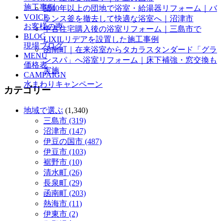
施工事例
築40年以上の団地で浴室・給湯器リフォーム｜バ
VOICE
ランス釜を撤去して快適な浴室へ｜沼津市
お客様の声
中古住宅購入後の浴室リフォーム｜三島市で
BLOG
LIXILリデアを設置した施工事例
現場ブログ
函南町｜在来浴室からタカラスタンダード「グラ
MENU
ンスパ」へ浴室リフォーム｜床下補強・窓交換も
価格表
実施
CAMPAIGN
水まわりキャンペーン
カテゴリー
地域で選ぶ
(1,340)
三島市 (319)
沼津市 (147)
伊豆の国市 (487)
伊豆市 (103)
裾野市 (10)
清水町 (26)
長泉町 (29)
函南町 (203)
熱海市 (11)
伊東市 (2)