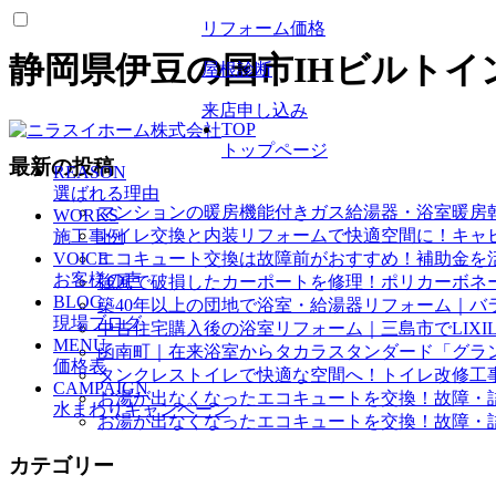
リフォーム価格
静岡県伊豆の国市IHビルトイ
屋根診断
来店申し込み
TOP
トップページ
最新の投稿
REASON
選ばれる理由
マンションの暖房機能付きガス給湯器・浴室暖房
WORKS
トイレ交換と内装リフォームで快適空間に！キャ
施工事例
VOICE
エコキュート交換は故障前がおすすめ！補助金を
お客様の声
強風で破損したカーポートを修理！ポリカーボネ
BLOG
築40年以上の団地で浴室・給湯器リフォーム｜バ
現場ブログ
中古住宅購入後の浴室リフォーム｜三島市でLIXI
MENU
函南町｜在来浴室からタカラスタンダード「グラ
価格表
タンクレストイレで快適な空間へ！トイレ改修工
CAMPAIGN
お湯が出なくなったエコキュートを交換！故障・
水まわりキャンペーン
お湯が出なくなったエコキュートを交換！故障・
カテゴリー