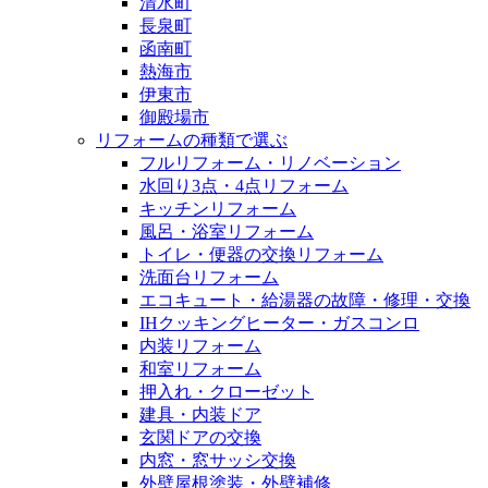
清水町
長泉町
函南町
熱海市
伊東市
御殿場市
リフォームの種類で選ぶ
フルリフォーム・リノベーション
水回り3点・4点リフォーム
キッチンリフォーム
風呂・浴室リフォーム
トイレ・便器の交換リフォーム
洗面台リフォーム
エコキュート・給湯器の故障・修理・交換
IHクッキングヒーター・ガスコンロ
内装リフォーム
和室リフォーム
押入れ・クローゼット
建具・内装ドア
玄関ドアの交換
内窓・窓サッシ交換
外壁屋根塗装・外壁補修