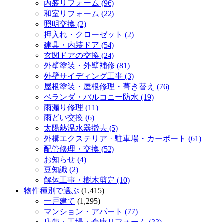
内装リフォーム (96)
和室リフォーム (22)
照明交換 (2)
押入れ・クローゼット (2)
建具・内装ドア (54)
玄関ドアの交換 (24)
外壁塗装・外壁補修 (81)
外壁サイディング工事 (3)
屋根塗装・屋根修理・葺き替え (76)
ベランダ・バルコニー防水 (19)
雨漏り修理 (11)
雨どい交換 (6)
太陽熱温水器撤去 (5)
外構エクステリア・駐車場・カーポート (61)
配管修理・交換 (52)
お知らせ (4)
豆知識 (2)
解体工事・樹木剪定 (10)
物件種別で選ぶ
(1,415)
一戸建て
(1,295)
マンション・アパート (77)
店舗・工場・倉庫リフォーム (33)