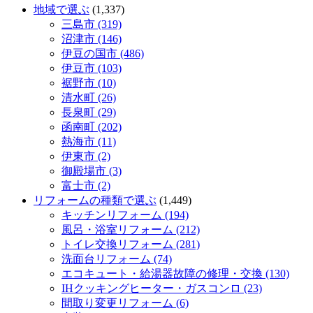
地域で選ぶ
(1,337)
三島市 (319)
沼津市 (146)
伊豆の国市 (486)
伊豆市 (103)
裾野市 (10)
清水町 (26)
長泉町 (29)
函南町 (202)
熱海市 (11)
伊東市 (2)
御殿場市 (3)
富士市 (2)
リフォームの種類で選ぶ
(1,449)
キッチンリフォーム (194)
風呂・浴室リフォーム (212)
トイレ交換リフォーム (281)
洗面台リフォーム (74)
エコキュート・給湯器故障の修理・交換 (130)
IHクッキングヒーター・ガスコンロ (23)
間取り変更リフォーム (6)