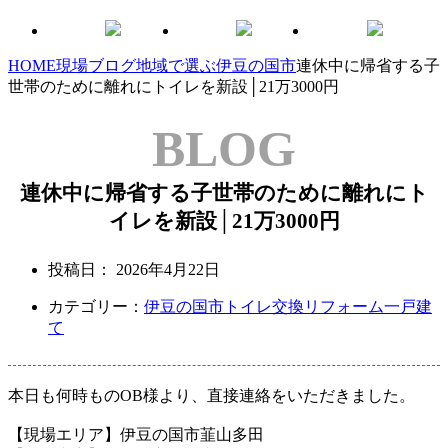
HOME
現場ブログ
地域で選ぶ
伊豆の国市
連休中に帰省する子
世帯のために離れにトイレを新設│21万3000円
BLOG
連休中に帰省する子世帯のために離れにト
イレを新設│21万3000円
投稿日：
2026年4月22日
カテゴリー：
伊豆の国市
トイレ交換リフォーム
一戸建
て
本日も何時ものOB様より、
直接連絡をいただきました。
【現場エリア】伊豆の国市韮山多田