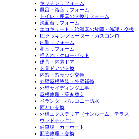
キッチンリフォーム
風呂・浴室リフォーム
トイレ・便器の交換リフォーム
洗面台リフォーム
エコキュート・給湯器の故障・修理・交換
IHクッキングヒーター・ガスコンロ
内装リフォーム
和室リフォーム
押入れ・クローゼット
建具・内装ドア
玄関ドアの交換
内窓・窓サッシ交換
外壁屋根塗装・外壁補修
外壁サイディング工事
屋根修理・葺き替え
ベランダ・バルコニー防水
雨どい交換
外構エクステリア（サンルーム、テラス、
ウッドデッキ）
駐車場・カーポート
配管修理・交換