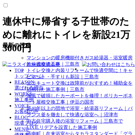
連休中に帰省する子世帯のた
めに離れにトイレを新設21万
最新の投稿
3000円
マンションの暖房機能付きガス給湯器・浴室暖房
乾燥機交換工事｜三島市
TOP
トイレ交換と内装リフォームで快適空間に！キャ
トップページ
ビネット・手すりも新設｜三島市
REASON
エコキュート交換は故障前がおすすめ！補助金を
選ばれる理由
活用した施工事例｜三島市
WORKS
強風で破損したカーポートを修理！ポリカーボネ
施工事例
ート屋根交換工事｜伊豆の国市
VOICE
築40年以上の団地で浴室・給湯器リフォーム｜バ
お客様の声
ランス釜を撤去して快適な浴室へ｜沼津市
BLOG
中古住宅購入後の浴室リフォーム｜三島市で
現場ブログ
LIXILリデアを設置した施工事例
MENU
函南町｜在来浴室からタカラスタンダード「グラ
価格表