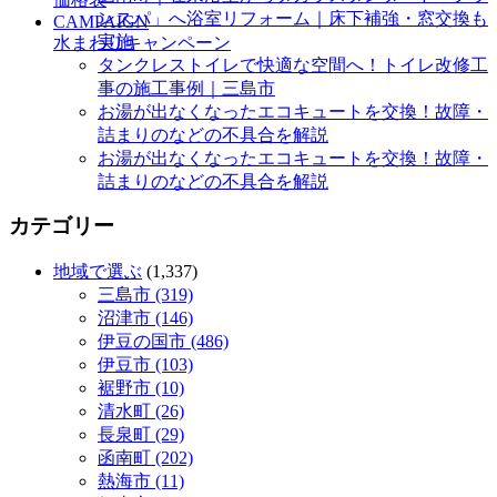
ンスパ」へ浴室リフォーム｜床下補強・窓交換も
CAMPAIGN
実施
水まわりキャンペーン
タンクレストイレで快適な空間へ！トイレ改修工
事の施工事例｜三島市
お湯が出なくなったエコキュートを交換！故障・
詰まりのなどの不具合を解説
お湯が出なくなったエコキュートを交換！故障・
詰まりのなどの不具合を解説
カテゴリー
地域で選ぶ
(1,337)
三島市 (319)
沼津市 (146)
伊豆の国市 (486)
伊豆市 (103)
裾野市 (10)
清水町 (26)
長泉町 (29)
函南町 (202)
熱海市 (11)