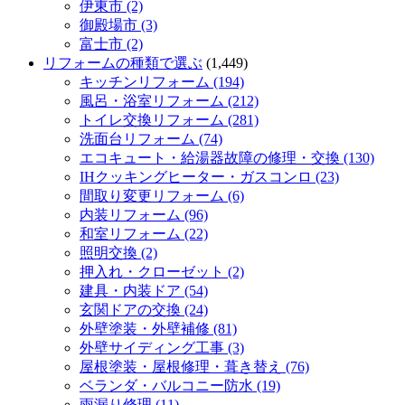
伊東市 (2)
御殿場市 (3)
富士市 (2)
リフォームの種類で選ぶ
(1,449)
キッチンリフォーム (194)
風呂・浴室リフォーム (212)
トイレ交換リフォーム (281)
洗面台リフォーム (74)
エコキュート・給湯器故障の修理・交換 (130)
IHクッキングヒーター・ガスコンロ (23)
間取り変更リフォーム (6)
内装リフォーム (96)
和室リフォーム (22)
照明交換 (2)
押入れ・クローゼット (2)
建具・内装ドア (54)
玄関ドアの交換 (24)
外壁塗装・外壁補修 (81)
外壁サイディング工事 (3)
屋根塗装・屋根修理・葺き替え (76)
ベランダ・バルコニー防水 (19)
雨漏り修理 (11)