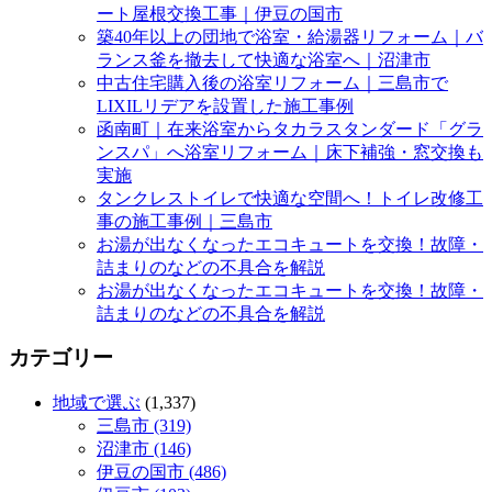
ート屋根交換工事｜伊豆の国市
築40年以上の団地で浴室・給湯器リフォーム｜バ
ランス釜を撤去して快適な浴室へ｜沼津市
中古住宅購入後の浴室リフォーム｜三島市で
LIXILリデアを設置した施工事例
函南町｜在来浴室からタカラスタンダード「グラ
ンスパ」へ浴室リフォーム｜床下補強・窓交換も
実施
タンクレストイレで快適な空間へ！トイレ改修工
事の施工事例｜三島市
お湯が出なくなったエコキュートを交換！故障・
詰まりのなどの不具合を解説
お湯が出なくなったエコキュートを交換！故障・
詰まりのなどの不具合を解説
カテゴリー
地域で選ぶ
(1,337)
三島市 (319)
沼津市 (146)
伊豆の国市 (486)