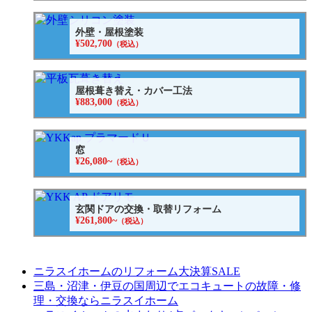
外壁・屋根塗装
¥502,700
（税込）
屋根葺き替え・カバー工法
¥883,000
（税込）
窓
¥26,080~
（税込）
玄関ドアの交換・取替リフォーム
¥261,800~
（税込）
ニラスイホームのリフォーム大決算SALE
三島・沼津・伊豆の国周辺でエコキュートの故障・修
理・交換ならニラスイホーム