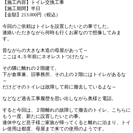
【施工内容】トイレ交換工事
【施工期間】半日
【金額】213.000円（税込）
今回のご依頼はトイレを設置したいとの事でした。
連絡いただきながら
何時も行くお家なので想像してみま
す。
昔ながらの大きな木造の母屋があって～
ここは４,５年前にネオレストつけたな～
その隣に離れの２階建て。
下が倉庫兼、旧事務所、
その上の２階にはトイレがあるな
～
だけどそのトイレは故障して前に撤去しているよな～
などなど過去工事履歴を思い出しながら
奥様と電話。
すると今回は、
２階離れの故障して撤去のトイレ、
こちらに
もう一度、新たに設置したいとの事。
連休中など息子様ご家族が帰ってくると
離れに泊まり、
トイ
レ使用は都度、母屋まで来ての使用のようです。