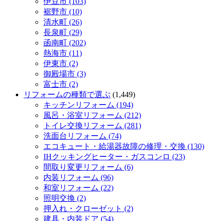
伊豆市 (103)
裾野市 (10)
清水町 (26)
長泉町 (29)
函南町 (202)
熱海市 (11)
伊東市 (2)
御殿場市 (3)
富士市 (2)
リフォームの種類で選ぶ
(1,449)
キッチンリフォーム (194)
風呂・浴室リフォーム (212)
トイレ交換リフォーム (281)
洗面台リフォーム (74)
エコキュート・給湯器故障の修理・交換 (130)
IHクッキングヒーター・ガスコンロ (23)
間取り変更リフォーム (6)
内装リフォーム (96)
和室リフォーム (22)
照明交換 (2)
押入れ・クローゼット (2)
建具・内装ドア (54)