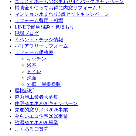
ニラスイホームの水まわり4点パックキャンペーン
補助金を使ってお得に内窓リフォーム！
マンション水まわり3点セットキャンペーン
リフォーム費用・相場
LINEで簡単相談・見積もり
現場ブログ
イベント・チラシ情報
バリアフリーリフォーム
リフォーム価格表
キッチン
浴室
トイレ
洗面
外壁・屋根塗装
屋根診断
協力施工業者大募集
住宅省エネ2026キャンペーン
先進的窓リノベ2026事業
みらいエコ住宅2026事業
給湯省エネ2026事業
よくあるご質問