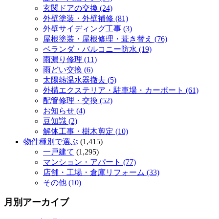
玄関ドアの交換 (24)
外壁塗装・外壁補修 (81)
外壁サイディング工事 (3)
屋根塗装・屋根修理・葺き替え (76)
ベランダ・バルコニー防水 (19)
雨漏り修理 (11)
雨どい交換 (6)
太陽熱温水器撤去 (5)
外構エクステリア・駐車場・カーポート (61)
配管修理・交換 (52)
お知らせ (4)
豆知識 (2)
解体工事・樹木剪定 (10)
物件種別で選ぶ
(1,415)
一戸建て
(1,295)
マンション・アパート (77)
店舗・工場・倉庫リフォーム (33)
その他 (10)
月別アーカイブ