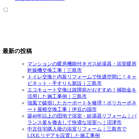
最新の投稿
マンションの暖房機能付きガス給湯器・浴室暖房
乾燥機交換工事｜三島市
トイレ交換と内装リフォームで快適空間に！キャ
ビネット・手すりも新設｜三島市
エコキュート交換は故障前がおすすめ！補助金を
活用した施工事例｜三島市
強風で破損したカーポートを修理！ポリカーボネ
ート屋根交換工事｜伊豆の国市
築40年以上の団地で浴室・給湯器リフォーム｜バ
ランス釜を撤去して快適な浴室へ｜沼津市
中古住宅購入後の浴室リフォーム｜三島市で
LIXILリデアを設置した施工事例