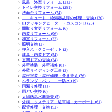
風呂・浴室リフォーム (212)
トイレ交換リフォーム (281)
洗面台リフォーム (74)
エコキュート・給湯器故障の修理・交換 (130)
IHクッキングヒーター・ガスコンロ (23)
間取り変更リフォーム (6)
内装リフォーム (96)
和室リフォーム (22)
照明交換 (2)
押入れ・クローゼット (2)
建具・内装ドア (54)
玄関ドアの交換 (24)
外壁塗装・外壁補修 (81)
外壁サイディング工事 (3)
屋根塗装・屋根修理・葺き替え (76)
ベランダ・バルコニー防水 (19)
雨漏り修理 (11)
雨どい交換 (6)
太陽熱温水器撤去 (5)
外構エクステリア・駐車場・カーポート (61)
配管修理・交換 (52)