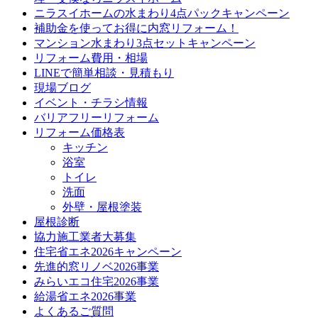
ニラスイホームの水まわり4点パックキャンペーン
補助金を使ってお得に内窓リフォーム！
マンション水まわり3点セットキャンペーン
リフォーム費用・相場
LINEで簡単相談・見積もり
現場ブログ
イベント・チラシ情報
バリアフリーリフォーム
リフォーム価格表
キッチン
浴室
トイレ
洗面
外壁・屋根塗装
屋根診断
協力施工業者大募集
住宅省エネ2026キャンペーン
先進的窓リノベ2026事業
みらいエコ住宅2026事業
給湯省エネ2026事業
よくあるご質問