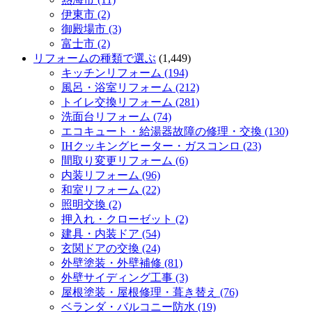
伊東市 (2)
御殿場市 (3)
富士市 (2)
リフォームの種類で選ぶ
(1,449)
キッチンリフォーム (194)
風呂・浴室リフォーム (212)
トイレ交換リフォーム (281)
洗面台リフォーム (74)
エコキュート・給湯器故障の修理・交換 (130)
IHクッキングヒーター・ガスコンロ (23)
間取り変更リフォーム (6)
内装リフォーム (96)
和室リフォーム (22)
照明交換 (2)
押入れ・クローゼット (2)
建具・内装ドア (54)
玄関ドアの交換 (24)
外壁塗装・外壁補修 (81)
外壁サイディング工事 (3)
屋根塗装・屋根修理・葺き替え (76)
ベランダ・バルコニー防水 (19)