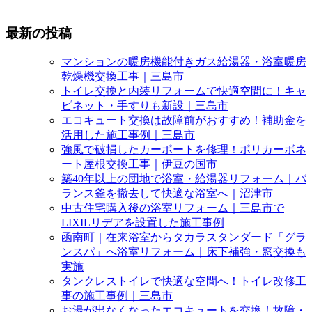
最新の投稿
マンションの暖房機能付きガス給湯器・浴室暖房
乾燥機交換工事｜三島市
トイレ交換と内装リフォームで快適空間に！キャ
ビネット・手すりも新設｜三島市
エコキュート交換は故障前がおすすめ！補助金を
活用した施工事例｜三島市
強風で破損したカーポートを修理！ポリカーボネ
ート屋根交換工事｜伊豆の国市
築40年以上の団地で浴室・給湯器リフォーム｜バ
ランス釜を撤去して快適な浴室へ｜沼津市
中古住宅購入後の浴室リフォーム｜三島市で
LIXILリデアを設置した施工事例
函南町｜在来浴室からタカラスタンダード「グラ
ンスパ」へ浴室リフォーム｜床下補強・窓交換も
実施
タンクレストイレで快適な空間へ！トイレ改修工
事の施工事例｜三島市
お湯が出なくなったエコキュートを交換！故障・