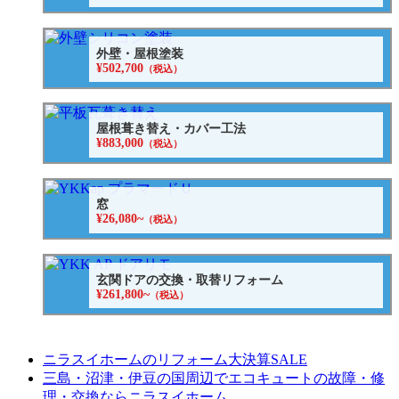
外壁・屋根塗装
¥502,700
（税込）
屋根葺き替え・カバー工法
¥883,000
（税込）
窓
¥26,080~
（税込）
玄関ドアの交換・取替リフォーム
¥261,800~
（税込）
ニラスイホームのリフォーム大決算SALE
三島・沼津・伊豆の国周辺でエコキュートの故障・修
理・交換ならニラスイホーム