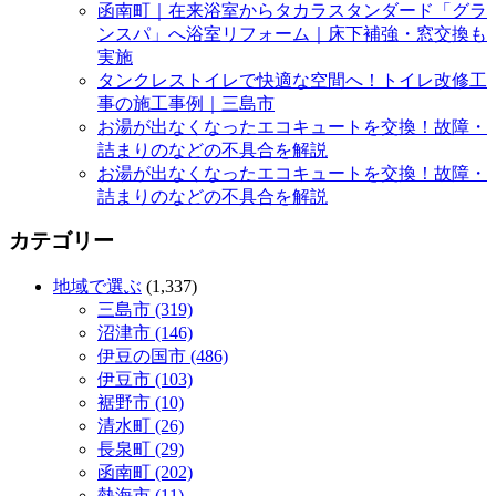
函南町｜在来浴室からタカラスタンダード「グラ
ンスパ」へ浴室リフォーム｜床下補強・窓交換も
実施
タンクレストイレで快適な空間へ！トイレ改修工
事の施工事例｜三島市
お湯が出なくなったエコキュートを交換！故障・
詰まりのなどの不具合を解説
お湯が出なくなったエコキュートを交換！故障・
詰まりのなどの不具合を解説
カテゴリー
地域で選ぶ
(1,337)
三島市 (319)
沼津市 (146)
伊豆の国市 (486)
伊豆市 (103)
裾野市 (10)
清水町 (26)
長泉町 (29)
函南町 (202)
熱海市 (11)