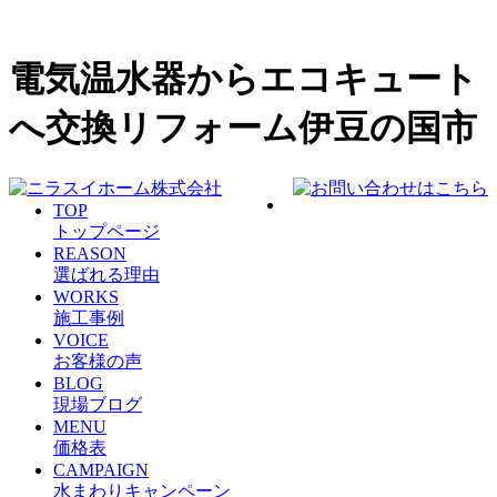
電気温水器からエコキュート
へ交換リフォーム伊豆の国市
TOP
トップページ
REASON
選ばれる理由
WORKS
施工事例
VOICE
お客様の声
BLOG
現場ブログ
MENU
価格表
CAMPAIGN
水まわりキャンペーン