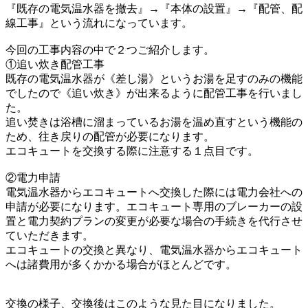
『既存の電気温水器を撤去』→『本体の設置』→『配管、配
線工事』
という流れになっています。
今回の工事内容の中で２つご紹介します。
①追い炊き配管工事
既存の電気温水器が《差し湯》というお湯を足すのみの機能
でしたので《追い炊き》が出来るように
配管工事を行いまし
た。
追い焚きは浴槽に溜まっているお湯を温め直すという機能の
ため、往き戻りの配管が必要になります。
エコキュートを交換する際に注意する１点目です。
②電力申請
電気温水器からエコキュートへ交換した際には電力会社への
申請が必要になります。
エコキュート専用のブレーカーの設
置と電力契約プランの変更が必要な場合の手続きを代行させ
ていただきます。
エコキュートの交換と異なり、電気温水器からエコキュート
へは諸費用が多くかかる場合がほとんどです。
交換の様子、交換後はこのような見た目になりました。