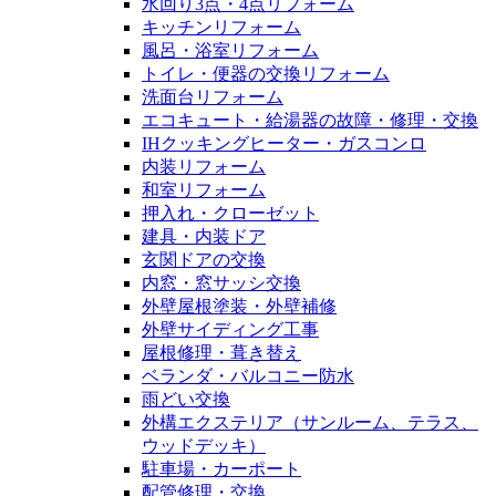
水回り3点・4点リフォーム
キッチンリフォーム
風呂・浴室リフォーム
トイレ・便器の交換リフォーム
洗面台リフォーム
エコキュート・給湯器の故障・修理・交換
IHクッキングヒーター・ガスコンロ
内装リフォーム
和室リフォーム
押入れ・クローゼット
建具・内装ドア
玄関ドアの交換
内窓・窓サッシ交換
外壁屋根塗装・外壁補修
外壁サイディング工事
屋根修理・葺き替え
ベランダ・バルコニー防水
雨どい交換
外構エクステリア（サンルーム、テラス、
ウッドデッキ）
駐車場・カーポート
配管修理・交換