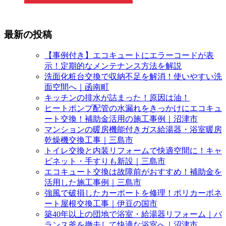
最新の投稿
【事例付き】エコキュートにエラーコードが表
示！定期的なメンテナンス方法を解説
洗面化粧台交換で収納不足を解消！使いやすい洗
面空間へ｜函南町
キッチンの排水が詰まった！原因は油！
ヒートポンプ配管の水漏れをきっかけにエコキュ
ート交換！補助金活用の施工事例｜沼津市
マンションの暖房機能付きガス給湯器・浴室暖房
乾燥機交換工事｜三島市
トイレ交換と内装リフォームで快適空間に！キャ
ビネット・手すりも新設｜三島市
エコキュート交換は故障前がおすすめ！補助金を
活用した施工事例｜三島市
強風で破損したカーポートを修理！ポリカーボネ
ート屋根交換工事｜伊豆の国市
築40年以上の団地で浴室・給湯器リフォーム｜バ
ランス釜を撤去して快適な浴室へ｜沼津市