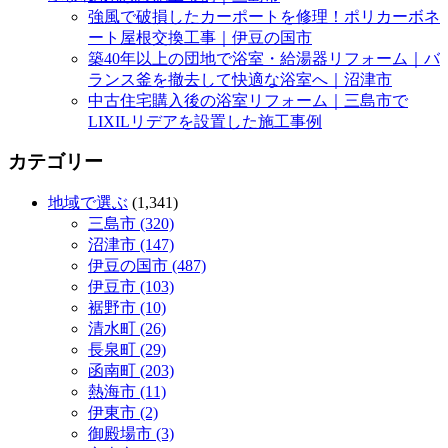
強風で破損したカーポートを修理！ポリカーボネ
ート屋根交換工事｜伊豆の国市
築40年以上の団地で浴室・給湯器リフォーム｜バ
ランス釜を撤去して快適な浴室へ｜沼津市
中古住宅購入後の浴室リフォーム｜三島市で
LIXILリデアを設置した施工事例
カテゴリー
地域で選ぶ
(1,341)
三島市 (320)
沼津市 (147)
伊豆の国市 (487)
伊豆市 (103)
裾野市 (10)
清水町 (26)
長泉町 (29)
函南町 (203)
熱海市 (11)
伊東市 (2)
御殿場市 (3)