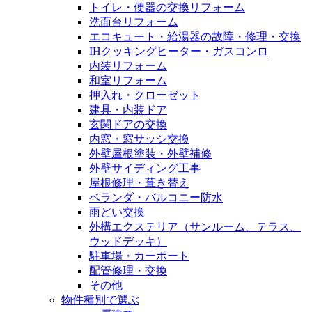
トイレ・便器の交換リフォーム
洗面台リフォーム
エコキュート・給湯器の故障・修理・交換
IHクッキングヒーター・ガスコンロ
内装リフォーム
和室リフォーム
押入れ・クローゼット
建具・内装ドア
玄関ドアの交換
内窓・窓サッシ交換
外壁屋根塗装・外壁補修
外壁サイディング工事
屋根修理・葺き替え
ベランダ・バルコニー防水
雨どい交換
外構エクステリア（サンルーム、テラス、
ウッドデッキ）
駐車場・カーポート
配管修理・交換
その他
物件種別で選ぶ