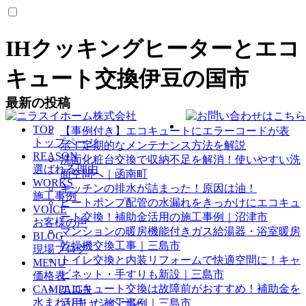
IHクッキングヒーターとエコ
キュート交換伊豆の国市
最新の投稿
TOP
【事例付き】エコキュートにエラーコードが表
トップページ
示！定期的なメンテナンス方法を解説
REASON
洗面化粧台交換で収納不足を解消！使いやすい洗
選ばれる理由
面空間へ｜函南町
WORKS
キッチンの排水が詰まった！原因は油！
施工事例
ヒートポンプ配管の水漏れをきっかけにエコキュ
VOICE
ート交換！補助金活用の施工事例｜沼津市
お客様の声
マンションの暖房機能付きガス給湯器・浴室暖房
BLOG
乾燥機交換工事｜三島市
現場ブログ
トイレ交換と内装リフォームで快適空間に！キャ
MENU
ビネット・手すりも新設｜三島市
価格表
エコキュート交換は故障前がおすすめ！補助金を
CAMPAIGN
水まわりキャンペーン
活用した施工事例｜三島市