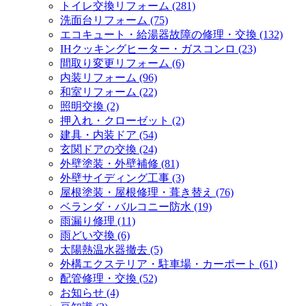
トイレ交換リフォーム (281)
洗面台リフォーム (75)
エコキュート・給湯器故障の修理・交換 (132)
IHクッキングヒーター・ガスコンロ (23)
間取り変更リフォーム (6)
内装リフォーム (96)
和室リフォーム (22)
照明交換 (2)
押入れ・クローゼット (2)
建具・内装ドア (54)
玄関ドアの交換 (24)
外壁塗装・外壁補修 (81)
外壁サイディング工事 (3)
屋根塗装・屋根修理・葺き替え (76)
ベランダ・バルコニー防水 (19)
雨漏り修理 (11)
雨どい交換 (6)
太陽熱温水器撤去 (5)
外構エクステリア・駐車場・カーポート (61)
配管修理・交換 (52)
お知らせ (4)