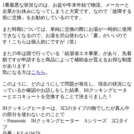
1番最悪な状況なのは、お盆や年末年始で物流、メーカーと
企業がお休みになってしまうと大変です。
なので「故障する
前に交換」をお勧めしているのです。
また時期については、単純に交換の際にお湯が一時的に使用
できなくなるので、
お湯を沢山使わない「夏」がいいので
す！こちらは個人的にですが（笑）
また25年は国で行っている「給湯省エネ事業」があり、
先着
順ですが申請すると商品によって補助金が貰えるお得な制度
があります！
気になる方は
こちら
。
このように、どのようにして問題が発生し、
現在の状況にな
っているか確認やお
話し
をした結果、
IHクッキングヒータ
ーとエコキュートを交換することで決まりました！
IHクッキングヒーターは、
3口のタイプの物でしたが真ん中
の部分を使わないとのことで
・Panasonic IHクッキングヒーター Aシリーズ 2口タイ
プ
品番：KZ-A1W7S