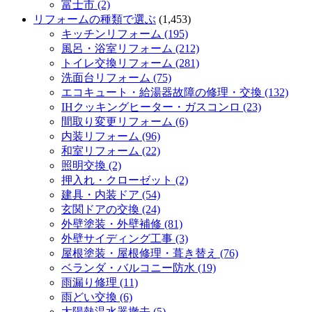
富士市 (2)
リフォームの種類で選ぶ
(1,453)
キッチンリフォーム (195)
風呂・浴室リフォーム (212)
トイレ交換リフォーム (281)
洗面台リフォーム (75)
エコキュート・給湯器故障の修理・交換 (132)
IHクッキングヒーター・ガスコンロ (23)
間取り変更リフォーム (6)
内装リフォーム (96)
和室リフォーム (22)
照明交換 (2)
押入れ・クローゼット (2)
建具・内装ドア (54)
玄関ドアの交換 (24)
外壁塗装・外壁補修 (81)
外壁サイディング工事 (3)
屋根塗装・屋根修理・葺き替え (76)
ベランダ・バルコニー防水 (19)
雨漏り修理 (11)
雨どい交換 (6)
太陽熱温水器撤去 (5)