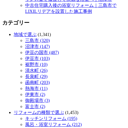
中古住宅購入後の浴室リフォーム｜三島市で
LIXILリデアを設置した施工事例
カテゴリー
地域で選ぶ
(1,341)
三島市 (320)
沼津市 (147)
伊豆の国市 (487)
伊豆市 (103)
裾野市 (10)
清水町 (26)
長泉町 (29)
函南町 (203)
熱海市 (11)
伊東市 (2)
御殿場市 (3)
富士市 (2)
リフォームの種類で選ぶ
(1,453)
キッチンリフォーム (195)
風呂・浴室リフォーム (212)