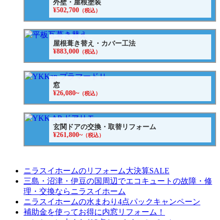
外壁・屋根塗装
¥502,700
（税込）
屋根葺き替え・カバー工法
¥883,000
（税込）
窓
¥26,080~
（税込）
玄関ドアの交換・取替リフォーム
¥261,800~
（税込）
ニラスイホームのリフォーム大決算SALE
三島・沼津・伊豆の国周辺でエコキュートの故障・修
理・交換ならニラスイホーム
ニラスイホームの水まわり4点パックキャンペーン
補助金を使ってお得に内窓リフォーム！