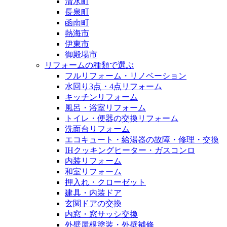
清水町
長泉町
函南町
熱海市
伊東市
御殿場市
リフォームの種類で選ぶ
フルリフォーム・リノベーション
水回り3点・4点リフォーム
キッチンリフォーム
風呂・浴室リフォーム
トイレ・便器の交換リフォーム
洗面台リフォーム
エコキュート・給湯器の故障・修理・交換
IHクッキングヒーター・ガスコンロ
内装リフォーム
和室リフォーム
押入れ・クローゼット
建具・内装ドア
玄関ドアの交換
内窓・窓サッシ交換
外壁屋根塗装・外壁補修