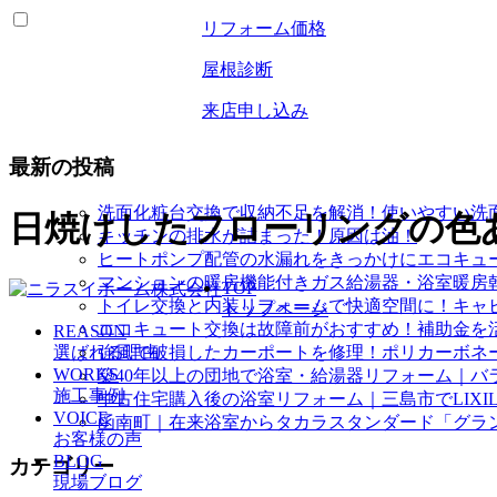
リフォーム価格
屋根診断
来店申し込み
最新の投稿
洗面化粧台交換で収納不足を解消！使いやすい洗
日焼けしたフローリングの色あ
キッチンの排水が詰まった！原因は油！
ヒートポンプ配管の水漏れをきっかけにエコキュ
マンションの暖房機能付きガス給湯器・浴室暖房
TOP
トイレ交換と内装リフォームで快適空間に！キャ
トップページ
エコキュート交換は故障前がおすすめ！補助金を
REASON
選ばれる理由
強風で破損したカーポートを修理！ポリカーボネ
WORKS
築40年以上の団地で浴室・給湯器リフォーム｜バ
施工事例
中古住宅購入後の浴室リフォーム｜三島市でLIXI
VOICE
函南町｜在来浴室からタカラスタンダード「グラ
お客様の声
BLOG
カテゴリー
現場ブログ