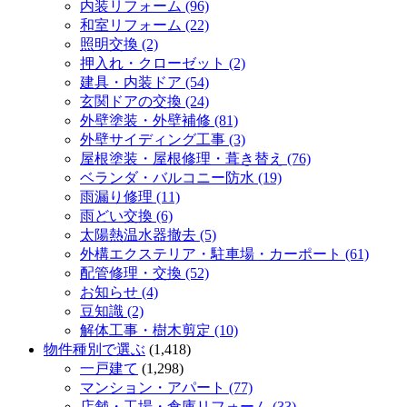
内装リフォーム (96)
和室リフォーム (22)
照明交換 (2)
押入れ・クローゼット (2)
建具・内装ドア (54)
玄関ドアの交換 (24)
外壁塗装・外壁補修 (81)
外壁サイディング工事 (3)
屋根塗装・屋根修理・葺き替え (76)
ベランダ・バルコニー防水 (19)
雨漏り修理 (11)
雨どい交換 (6)
太陽熱温水器撤去 (5)
外構エクステリア・駐車場・カーポート (61)
配管修理・交換 (52)
お知らせ (4)
豆知識 (2)
解体工事・樹木剪定 (10)
物件種別で選ぶ
(1,418)
一戸建て
(1,298)
マンション・アパート (77)
店舗・工場・倉庫リフォーム (33)