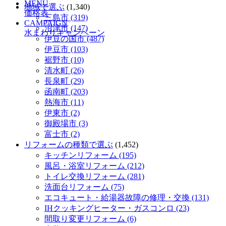
MENU
地域で選ぶ
(1,340)
価格表
三島市 (319)
CAMPAIGN
沼津市 (147)
水まわりキャンペーン
伊豆の国市 (487)
伊豆市 (103)
裾野市 (10)
清水町 (26)
長泉町 (29)
函南町 (203)
熱海市 (11)
伊東市 (2)
御殿場市 (3)
富士市 (2)
リフォームの種類で選ぶ
(1,452)
キッチンリフォーム (195)
風呂・浴室リフォーム (212)
トイレ交換リフォーム (281)
洗面台リフォーム (75)
エコキュート・給湯器故障の修理・交換 (131)
IHクッキングヒーター・ガスコンロ (23)
間取り変更リフォーム (6)