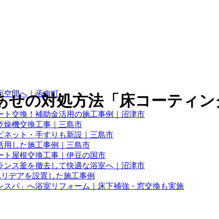
面空間へ｜函南町
せの対処方法「床コーティング工
ート交換！補助金活用の施工事例｜沼津市
乾燥機交換工事｜三島市
ビネット・手すりも新設｜三島市
活用した施工事例｜三島市
ート屋根交換工事｜伊豆の国市
ランス釜を撤去して快適な浴室へ｜沼津市
Lリデアを設置した施工事例
ンスパ」へ浴室リフォーム｜床下補強・窓交換も実施