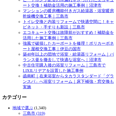
ート交換！補助金活用の施工事例｜沼津市
マンションの暖房機能付きガス給湯器・浴室暖房
乾燥機交換工事｜三島市
トイレ交換と内装リフォームで快適空間に！キャ
ビネット・手すりも新設｜三島市
エコキュート交換は故障前がおすすめ！補助金を
活用した施工事例｜三島市
強風で破損したカーポートを修理！ポリカーボネ
ート屋根交換工事｜伊豆の国市
築40年以上の団地で浴室・給湯器リフォーム｜バ
ランス釜を撤去して快適な浴室へ｜沼津市
中古住宅購入後の浴室リフォーム｜三島市で
LIXILリデアを設置した施工事例
函南町｜在来浴室からタカラスタンダード「グラ
ンスパ」へ浴室リフォーム｜床下補強・窓交換も
実施
カテゴリー
地域で選ぶ
(1,340)
三島市 (319)