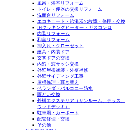
風呂・浴室リフォーム
トイレ・便器の交換リフォーム
洗面台リフォーム
エコキュート・給湯器の故障・修理・交換
IHクッキングヒーター・ガスコンロ
内装リフォーム
和室リフォーム
押入れ・クローゼット
建具・内装ドア
玄関ドアの交換
内窓・窓サッシ交換
外壁屋根塗装・外壁補修
外壁サイディング工事
屋根修理・葺き替え
ベランダ・バルコニー防水
雨どい交換
外構エクステリア（サンルーム、テラス、
ウッドデッキ）
駐車場・カーポート
配管修理・交換
その他