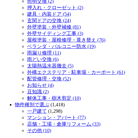
照明交換 (2)
押入れ・クローゼット (2)
建具・内装ドア (54)
玄関ドアの交換 (24)
外壁塗装・外壁補修 (81)
外壁サイディング工事 (3)
屋根塗装・屋根修理・葺き替え (76)
ベランダ・バルコニー防水 (19)
雨漏り修理 (11)
雨どい交換 (6)
太陽熱温水器撤去 (5)
外構エクステリア・駐車場・カーポート (61)
配管修理・交換 (52)
お知らせ (4)
豆知識 (2)
解体工事・樹木剪定 (10)
物件種別で選ぶ
(1,418)
一戸建て
(1,298)
マンション・アパート (77)
店舗・工場・倉庫リフォーム (33)
その他 (10)