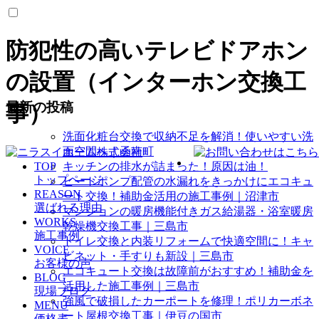
防犯性の高いテレビドアホン
の設置（インターホン交換工
最新の投稿
事）
洗面化粧台交換で収納不足を解消！使いやすい洗
面空間へ｜函南町
TOP
キッチンの排水が詰まった！原因は油！
トップページ
ヒートポンプ配管の水漏れをきっかけにエコキュ
REASON
ート交換！補助金活用の施工事例｜沼津市
選ばれる理由
マンションの暖房機能付きガス給湯器・浴室暖房
WORKS
乾燥機交換工事｜三島市
施工事例
トイレ交換と内装リフォームで快適空間に！キャ
VOICE
ビネット・手すりも新設｜三島市
お客様の声
エコキュート交換は故障前がおすすめ！補助金を
BLOG
活用した施工事例｜三島市
現場ブログ
強風で破損したカーポートを修理！ポリカーボネ
MENU
ート屋根交換工事｜伊豆の国市
価格表