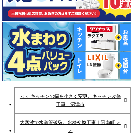
＜＜ キッチンの幅を小さく変更。キッチン改修
工事｜沼津市
大寒波で水道管破裂。水栓交換工事｜函南町 ＞
＞