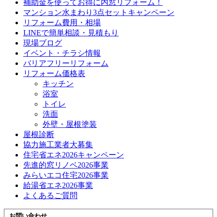
補助金を使ってお得に内窓リフォーム！
マンション水まわり3点セットキャンペーン
リフォーム費用・相場
LINEで簡単相談・見積もり
現場ブログ
イベント・チラシ情報
バリアフリーリフォーム
リフォーム価格表
キッチン
浴室
トイレ
洗面
外壁・屋根塗装
屋根診断
協力施工業者大募集
住宅省エネ2026キャンペーン
先進的窓リノベ2026事業
みらいエコ住宅2026事業
給湯省エネ2026事業
よくあるご質問
お問い合わせ