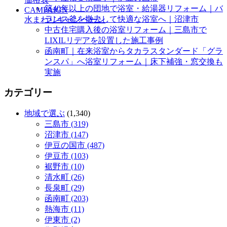
築40年以上の団地で浴室・給湯器リフォーム｜バ
CAMPAIGN
ランス釜を撤去して快適な浴室へ｜沼津市
水まわりキャンペーン
中古住宅購入後の浴室リフォーム｜三島市で
LIXILリデアを設置した施工事例
函南町｜在来浴室からタカラスタンダード「グラ
ンスパ」へ浴室リフォーム｜床下補強・窓交換も
実施
カテゴリー
地域で選ぶ
(1,340)
三島市 (319)
沼津市 (147)
伊豆の国市 (487)
伊豆市 (103)
裾野市 (10)
清水町 (26)
長泉町 (29)
函南町 (203)
熱海市 (11)
伊東市 (2)