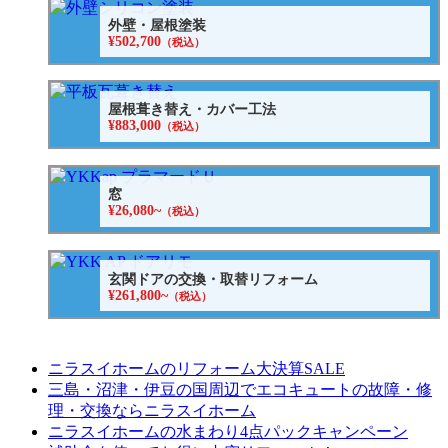
外壁・屋根塗装
¥502,700
（税込）
屋根葺き替え・カバー工法
¥883,000
（税込）
窓
¥26,080~
（税込）
玄関ドアの交換・取替リフォーム
¥261,800~
（税込）
ニラスイホームのリフォーム大決算SALE
三島・沼津・伊豆の国周辺でエコキュートの故障・修
理・交換ならニラスイホーム
ニラスイホームの水まわり4点パックキャンペーン