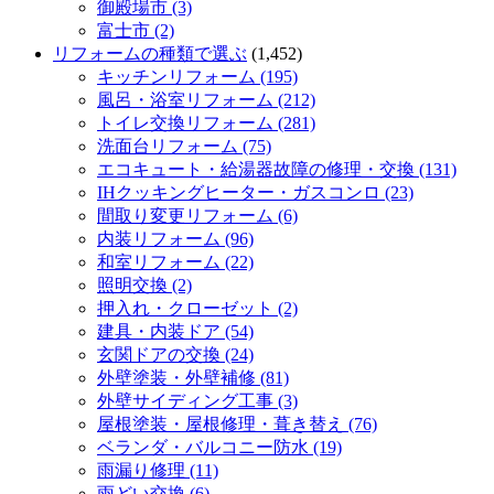
御殿場市 (3)
富士市 (2)
リフォームの種類で選ぶ
(1,452)
キッチンリフォーム (195)
風呂・浴室リフォーム (212)
トイレ交換リフォーム (281)
洗面台リフォーム (75)
エコキュート・給湯器故障の修理・交換 (131)
IHクッキングヒーター・ガスコンロ (23)
間取り変更リフォーム (6)
内装リフォーム (96)
和室リフォーム (22)
照明交換 (2)
押入れ・クローゼット (2)
建具・内装ドア (54)
玄関ドアの交換 (24)
外壁塗装・外壁補修 (81)
外壁サイディング工事 (3)
屋根塗装・屋根修理・葺き替え (76)
ベランダ・バルコニー防水 (19)
雨漏り修理 (11)
雨どい交換 (6)