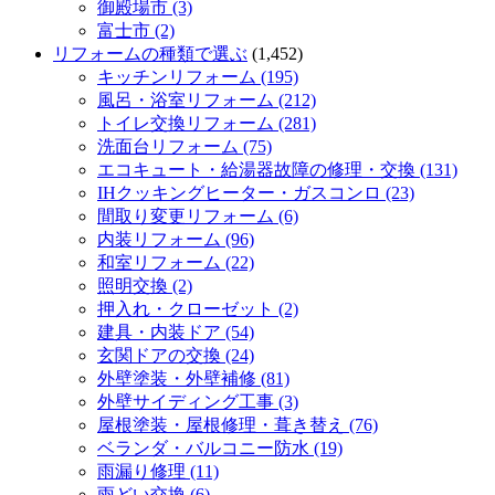
御殿場市 (3)
富士市 (2)
リフォームの種類で選ぶ
(1,452)
キッチンリフォーム (195)
風呂・浴室リフォーム (212)
トイレ交換リフォーム (281)
洗面台リフォーム (75)
エコキュート・給湯器故障の修理・交換 (131)
IHクッキングヒーター・ガスコンロ (23)
間取り変更リフォーム (6)
内装リフォーム (96)
和室リフォーム (22)
照明交換 (2)
押入れ・クローゼット (2)
建具・内装ドア (54)
玄関ドアの交換 (24)
外壁塗装・外壁補修 (81)
外壁サイディング工事 (3)
屋根塗装・屋根修理・葺き替え (76)
ベランダ・バルコニー防水 (19)
雨漏り修理 (11)
雨どい交換 (6)