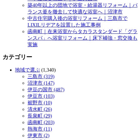
築40年以上の団地で浴室・給湯器リフォーム｜バ
ランス釜を撤去して快適な浴室へ｜沼津市
中古住宅購入後の浴室リフォーム｜三島市で
LIXILリデアを設置した施工事例
函南町｜在来浴室からタカラスタンダード「グラ
ンスパ」へ浴室リフォーム｜床下補強・窓交換も
実施
カテゴリー
地域で選ぶ
(1,340)
三島市 (319)
沼津市 (147)
伊豆の国市 (487)
伊豆市 (103)
裾野市 (10)
清水町 (26)
長泉町 (29)
函南町 (203)
熱海市 (11)
伊東市 (2)