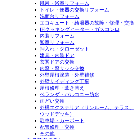
風呂・浴室リフォーム
トイレ・便器の交換リフォーム
洗面台リフォーム
エコキュート・給湯器の故障・修理・交換
IHクッキングヒーター・ガスコンロ
内装リフォーム
和室リフォーム
押入れ・クローゼット
建具・内装ドア
玄関ドアの交換
内窓・窓サッシ交換
外壁屋根塗装・外壁補修
外壁サイディング工事
屋根修理・葺き替え
ベランダ・バルコニー防水
雨どい交換
外構エクステリア（サンルーム、テラス、
ウッドデッキ）
駐車場・カーポート
配管修理・交換
その他