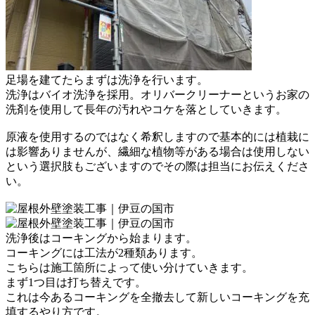
足場を建てたら
まずは洗浄を行います。
洗浄はバイオ洗浄を採用。
オリバークリーナーというお家の
洗剤を使用して
長年の汚れやコケを落としていきます。
原液を使用するのではなく希釈しますので
基本的には植栽に
は影響ありませんが、
繊細な植物等がある場合は使用しない
という選択肢もございますので
その際は担当にお伝えくださ
い。
洗浄後はコーキングから始まります。
コーキングには工法が2種類あります。
こちらは施工箇所によって使い分けていきます。
まず1つ目は打ち替えです。
これは今あるコーキングを全撤去して新しいコーキングを充
填するやり方です。