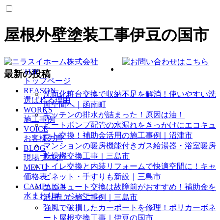
屋根外壁塗装工事伊豆の国市
TOP
最新の投稿
トップページ
REASON
洗面化粧台交換で収納不足を解消！使いやすい洗
選ばれる理由
面空間へ｜函南町
WORKS
キッチンの排水が詰まった！原因は油！
施工事例
ヒートポンプ配管の水漏れをきっかけにエコキュ
VOICE
ート交換！補助金活用の施工事例｜沼津市
お客様の声
マンションの暖房機能付きガス給湯器・浴室暖房
BLOG
乾燥機交換工事｜三島市
現場ブログ
トイレ交換と内装リフォームで快適空間に！キャ
MENU
価格表
ビネット・手すりも新設｜三島市
CAMPAIGN
エコキュート交換は故障前がおすすめ！補助金を
水まわりキャンペーン
活用した施工事例｜三島市
強風で破損したカーポートを修理！ポリカーボネ
ート屋根交換工事｜伊豆の国市