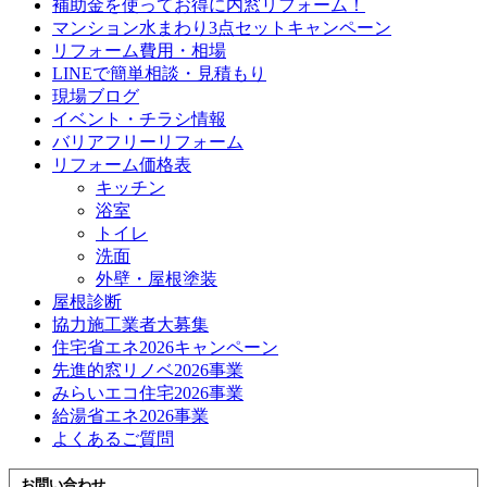
補助金を使ってお得に内窓リフォーム！
マンション水まわり3点セットキャンペーン
リフォーム費用・相場
LINEで簡単相談・見積もり
現場ブログ
イベント・チラシ情報
バリアフリーリフォーム
リフォーム価格表
キッチン
浴室
トイレ
洗面
外壁・屋根塗装
屋根診断
協力施工業者大募集
住宅省エネ2026キャンペーン
先進的窓リノベ2026事業
みらいエコ住宅2026事業
給湯省エネ2026事業
よくあるご質問
お問い合わせ