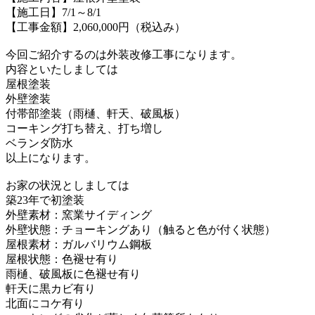
【施工日】7/1～8/1
【工事金額】2,060,000円（税込み）
今回ご紹介するのは外装改修工事になります。
内容といたしましては
屋根塗装
外壁塗装
付帯部塗装（雨樋、軒天、破風板）
コーキング打ち替え、打ち増し
ベランダ防水
以上になります。
お家の状況としましては
築23年で初塗装
外壁素材：窯業サイディング
外壁状態：チョーキングあり（触ると色が付く状態）
屋根素材：ガルバリウム鋼板
屋根状態：色褪せ有り
雨樋、破風板に色褪せ有り
軒天に黒カビ有り
北面にコケ有り