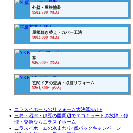
外壁・屋根塗装
¥502,700
（税込）
屋根葺き替え・カバー工法
¥883,000
（税込）
窓
¥26,080~
（税込）
玄関ドアの交換・取替リフォーム
¥261,800~
（税込）
ニラスイホームのリフォーム大決算SALE
三島・沼津・伊豆の国周辺でエコキュートの故障・修
理・交換ならニラスイホーム
ニラスイホームの水まわり4点パックキャンペーン